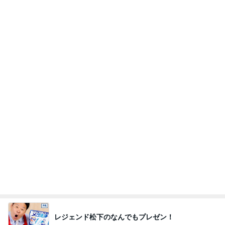
ゲキ甘ザッハトルテと塩っぱいサンド
Amebaトピックス
2日前
ユカイ 岡山のカツ丼と中華そば
Amebaトピックス
19時間前
使い途を考える夏祭りくじの当たり
Amebaトピックス
1日前
気持ち良くて寝てしまったヘッドスパ
Amebaトピックス
20時間前