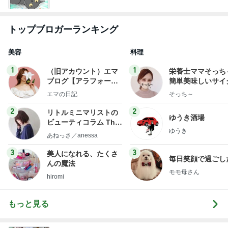
トップブロガーランキング
美容
料理
1
1
（旧アカウント）エマ
栄養士ママそっち
ブログ【アラフォー会
簡単美味しいサイ
社売却セカンドライ
献立
エマの日記
そっち～
フ】
2
2
リトルミニマリストの
ゆうき酒場
ビューティコラム The
ゆうき
little minimalist's bea
あねっさ／anessa
uty colum
3
3
美人になれる、たくさ
毎日笑顔で過ごし
んの魔法
モモ母さん
hiromi
もっと見る