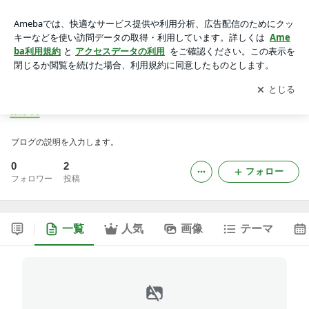
nextnow40のブログ
アプリをダウンロードして
ブログの更新通知
を受け取りまし
開く
ょう。
nextnow40のブログ
ブログの説明を入力します。
0
2
フォロー
フォロワー
投稿
一覧
人気
画像
テーマ