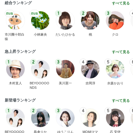
総合ランキング
すべて見る
1
2
3
市川團十郎白
小林麻央
だいたひかる
桃
クロ
猿
急上昇ランキング
すべて見る
1
2
3
4
5
木村直人
BEYOOOOO
美川憲一
吉岡淳
水森かおり
NDS
新登場ランキング
すべて見る
1
2
3
4
5
BEYOOOOO
島倉りか
ゆうこりん
MOMIママ
石 安伊