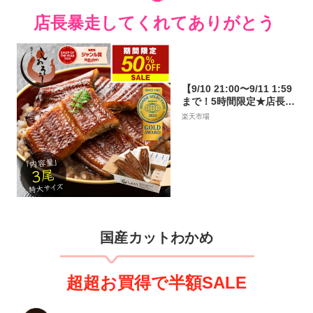
店長暴走してくれてありがとう
【9/10 21:00〜9/11 1:59
まで！5時間限定★店長暴
走の50％OFF！】鰻 うな
楽天市場
ぎ 蒲焼き 国産 無頭 鰻蒲
焼 特大サイズ 170g前後×
3尾 ウナギ 美味しい 大き
い うなぎの蒲焼き 鰻の蒲
焼 うなぎ蒲焼 ウナギ蒲焼
き 国産うなぎ カット 贈
り物 旬の味覚 ギフト 敬
老の日
国産カットわかめ
超超お買得で半額SALE