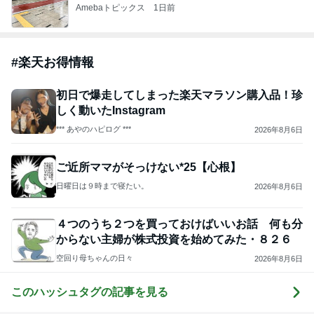
Amebaトピックス
1日前
#
楽天お得情報
初日で爆走してしまった楽天マラソン購入品！珍
しく動いたInstagram
*** あやのハピログ ***
2026年8月6日
ご近所ママがそっけない*25【心根】
日曜日は９時まで寝たい。
2026年8月6日
４つのうち２つを買っておけばいいお話 何も分
からない主婦が株式投資を始めてみた・８２６
空回り母ちゃんの日々
2026年8月6日
このハッシュタグの記事を見る