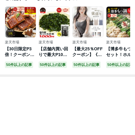
楽天市場
楽天市場
楽天市場
楽天市場
【30日限定P3
【店舗内買い回
【最大25％OFF
【博多牛もつ
倍！クーポンで
りで最大P10
クーポン】《旧
セット！ホル
50％OFF＆2個
倍！】国内産 カ
型｜楽盛りキャ
ン1kg 】超メ
50件以上の記事
50件以上の記事
50件以上の記事
50件以上の記事
で55％OFF！】
ットわかめ 70g
ミソール ブライ
盛り4-6人前 │ 
鰻 うなぎ 蒲焼
送料無料 メール
ラズ》 ブラトッ
50g×4袋 選べ
き 国産 無頭 鰻
便 チャック付袋
プ キャミソール
4種スープ もつ
蒲焼 特大サイズ
入り 国産 乾燥
カップ付き タン
鍋 モツ鍋 もつ
170g前後×3尾
無添加 カットワ
クトップ ブラキ
なべ ホルモン
ウナギ 美味しい
カメ
ャミ 下着 ブラ
鍋 お取り寄せ
大きい うなぎの
キャミソール パ
ギフト お歳暮
蒲焼き 鰻の蒲焼
ジャマ レディー
御歳暮 プレゼ
うなぎ蒲焼 ウナ
ス ルームウェア
ト
ギ蒲焼き 国産う
ブラジャー【tu-
なぎ カット 贈
hacci】
り物 グルメ 食
べ物 ランキ お