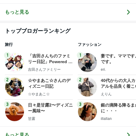
の子育て日記
もっと見る
トップブロガーランキング
旅行
ファッション
1
1
「吉田さんちのファミ
妻です。ママです
リー日記」Powered b
です。
y Ameba 吉田さんファ
吉田さんファミリー
eri.
ミリーオフィシャルブ
ログ
2
2
☆やまあこ☆さんのデ
40代からの大人
ィズニー日記
アルを品良く着こ
ファッションブロ
☆やまあこ☆
えりん
3
3
日々是甘露2〜ディズニ
銀の滴降る降るま
ー風味〜
に・・・
甘露
illallan
もっと見る