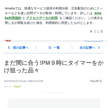
まだ間に合う!PM９時にタイマーをかけ狙った品々 | ２児の母
★おおかみちゃんブログ
アプリをダウンロードして
ブログの更新通知
を受け取りまし
開く
ょう。
２児の母★おおかみちゃんブログ
フォロー
前の記事へ
一覧
次の記事へ
まだ間に合う!PM９時にタイマーをか
け狙った品々
2025年09月10日(水) 15時32分01秒
テーマ：
ブログ