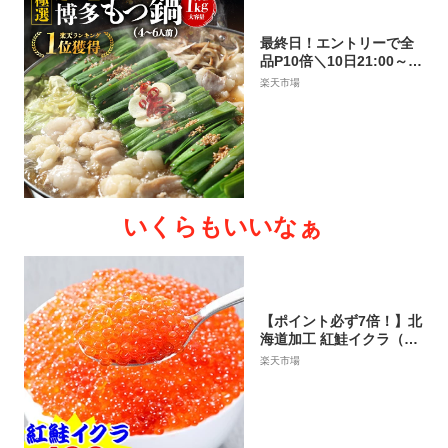
最終日！エントリーで全
品P10倍＼10日21:00～5
時間 半額3380円送料無料
楽天市場
／【博多牛もつ鍋セッ
ト！ホルモン1kg 】SS半
額！超メガ盛り4-6人前 │
250g×4袋 選べる 4種スー
プ もつ鍋 モツ鍋 もつな
べ ホルモン 鍋 お取り寄
せ ギフト お歳暮 御歳暮
いくらもいいなぁ
プレゼント
【ポイント必ず7倍！】北
海道加工 紅鮭イクラ（超
小粒） 約400g（約200g×
楽天市場
2パック）［いくら 海鮮
軍艦 手巻き 寿司 ちらし
さけ 鮭 サケ お歳暮］【9/
4 20:00-11 09:59迄エン
トリーで】