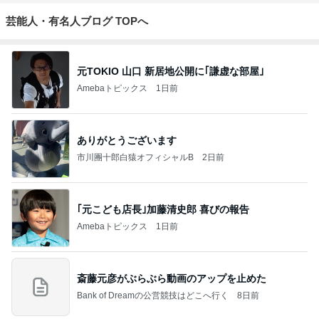
芸能人・有名人ブログ TOPへ
元TOKIO 山口 新居地公開に｢謙虚な部屋｣
Amebaトピックス
1日前
ありがとうございます
市川團十郎白猿オフィシャルB
2日前
｢元こども店長｣加藤清史郎 喜びの報告
Amebaトピックス
1日前
斎藤元彦がぶらぶら動画のアップを止めた
Bank of Dreamの公営競技はどこへ行く
8日前