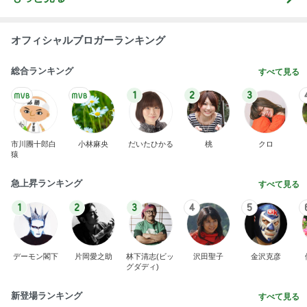
オフィシャルブロガーランキング
総合ランキング
すべて見る
1
2
3
市川團十郎白
小林麻央
だいたひかる
桃
クロ
猿
急上昇ランキング
すべて見る
1
2
3
4
5
デーモン閣下
片岡愛之助
林下清志(ビッ
沢田聖子
金沢克彦
グダディ)
新登場ランキング
すべて見る