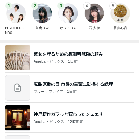
1
2
3
4
5
BEYOOOOO
島倉りか
ゆうこりん
石 安伊
蒼井心音
NDS
彼女を守るための慰謝料減額の頼み
Amebaトピックス
1日前
広島原爆の日 市長の言葉に動揺する総理
ブルーサファイア
1日前
神戸新作ガラっと変わったジュエリー
Amebaトピックス
12時間前