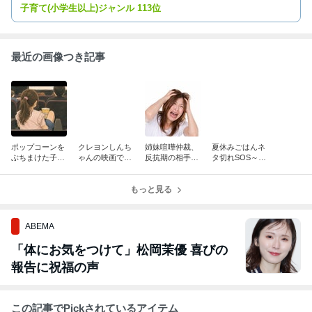
かいてます
子育て(小学生以上)ジャンル 113位
最近の画像つき記事
ポップコーンを
クレヨンしんち
姉妹喧嘩仲裁、
夏休みごはんネ
ぶちまけた子
ゃんの映画で撃
反抗期の相手、
タ切れSOS～イ
に、両親は何と
沈～2つの後悔
ポスター制作の
ンスタント味噌
言った？対照的
～
アドバイス…最
汁でシャキシャ
な一言にハッと
もっと見る
後は私がブチギ
キ玉ねぎだと?!
した話
レました
～
ABEMA
「体にお気をつけて」松岡茉優 喜びの
報告に祝福の声
この記事でPickされているアイテム