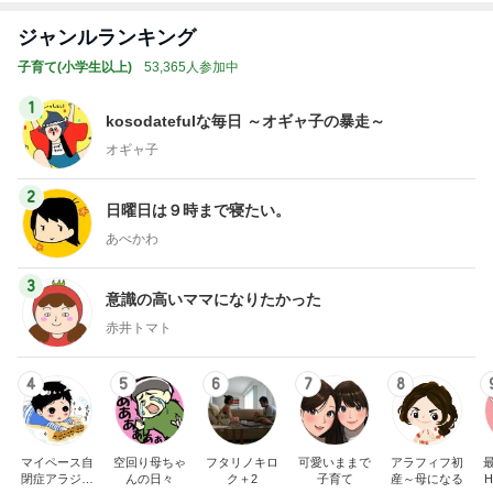
ジャンルランキング
子育て(小学生以上)
53,365人参加中
1
kosodatefulな毎日 ～オギャ子の暴走～
オギャ子
2
日曜日は９時まで寝たい。
あべかわ
3
意識の高いママになりたかった
赤井トマト
4
5
6
7
8
マイペース自
空回り母ちゃ
フタリノキロ
可愛いままで
アラフィフ初
閉症アラジン
んの日々
ク＋2
子育て
産～母になる
H