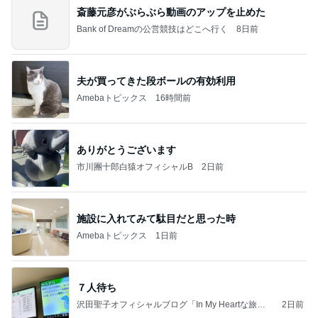
斎藤元彦がぶらぶら動画のアップを止めた
Bank of Dreamの公営競技はどこへ行く
8日前
夫が買ってきた段ボールの有効利用
Amebaトピックス
16時間前
ありがとうございます
市川團十郎白猿オフィシャルB
2日前
施設に入れてみて駄目だと思った時
Amebaトピックス
1日前
７人待ち
沢田聖子オフィシャルブログ「In My Heartな旅日
2日前
記」by Ameba