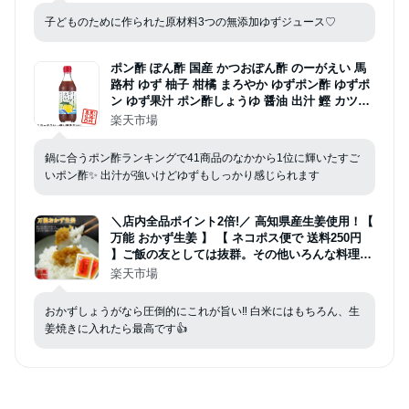
高知県【馬路村農協公式】
子どものために作られた原材料3つの無添加ゆずジュース♡
ポン酢 ぽん酢 国産 かつおぽん酢 のーがえい 馬
路村 ゆず 柚子 柑橘 まろやか ゆずポン酢 ゆずポ
ン ゆず果汁 ポン酢しょうゆ 醤油 出汁 鰹 カツオ
香り 風味 調味料 アレンジ 鍋 万能 ギフト お中元
楽天市場
お歳暮 お土産 おすすめ 人気 瓶 高知県 高知組 36
0ml【馬路村農協公式】
鍋に合うポン酢ランキングで41商品のなかから1位に輝いたすご
いポン酢✨ 出汁が強いけどゆずもしっかり感じられます
＼店内全品ポイント2倍!／ 高知県産生姜使用！【
万能 おかず生姜 】 【 ネコポス便で 送料250円
】ご飯の友としては抜群。その他いろんな料理に
使えて便利 ♪【 代引きは別途送料 必要 】高知県
楽天市場
産生姜使用！ 人気 父の日 お中元 御中元
おかずしょうがなら圧倒的にこれが旨い‼ 白米にはもちろん、生
姜焼きに入れたら最高です👍