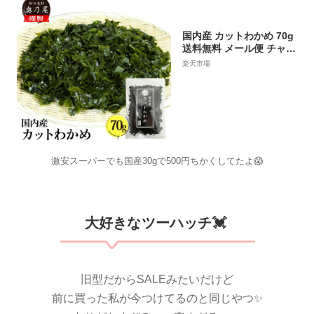
国内産 カットわかめ 70g
送料無料 メール便 チャッ
ク付袋入り 国産 乾燥 無
楽天市場
添加 カットワカメ
激安スーパーでも国産30gで500円ちかくしてたよ😱
大好きなツーハッチ💓
旧型だからSALEみたいだけど
前に買った私が今つけてるのと同じやつ✨