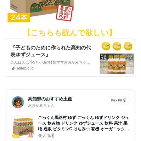
【こちらも読んで欲しい】
『子どものために作られた高知の代
表ゆずジュース』
こんばんは小5と小3の姉妹ママおおかみちゃんです🙂本日2回目の更新です🍀楽天でもAmazonでもセールしてるし今日は10日だしお買い物チャンス✨ こちらの続編…
ameblo.jp
高知県のおすすめ土産
おおかみちゃん
ごっくん馬路村 ゆず ごっくん ゆずドリンク ジュ
ース 飲み物 ドリンク ゆずジュース 飲料 果汁 果
物 通販 ビタミンC はちみつ 有機 オーガニック
無添加 爽やか 酸味 甘味 アレンジ アルミ缶 24本
楽天市場
お中元 ギフト 夏 国産ドリンク 贈答 お土産 高知