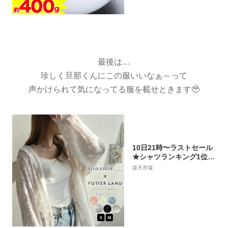
最後は…
珍しく旦那くんにこの服いいなぁ～って
声かけられて気になってる服を載せときます🥹
10日21時〜ラストセール
★シャツランキング1位獲
得！シアー シャツ 着脱楽
楽天市場
ちん ブラウス 白 長袖 黒
ジャガード 花柄 透け感
オケージョン バルーンス
リーブ オフィスカジュア
ル カジュアル 韓国ファッ
ション YP/ ジャガードフ