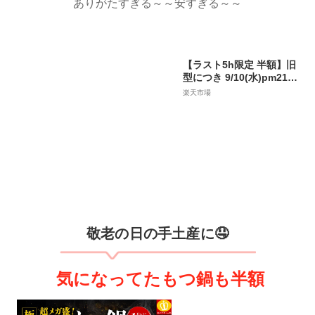
ありがたすぎる～～安すぎる～～
【ラスト5h限定 半額】旧
型につき 9/10(水)pm21:0
0〜SALE《旧型｜楽盛り
楽天市場
キャミソール ブライラ
ズ》 ブラトップ キャミソ
ール カップ付き タンクト
ップ ブラキャミ 下着 ブ
ラキャミソール パジャマ
レディース ルームウェア
ブラジャー【tu-hacci】
敬老の日の手土産に🤤
気になってたもつ鍋も半額