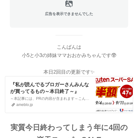
広告を表示できませんでした
こんばんは
小5と小3の姉妹ママおおかみちゃんです🥸
本日2回目の更新です✨
『私が読んでるブロガーさんみんな
が買ってるもの～本日終了～』
～本記事には、PRの内容が含まれます～こんばんは小5と小3の姉妹ママおおかみちゃんです🥸★家族構成★パパ:旦那くん🐰□■□■□ママ:ブログ筆者おおかみ🐺長女:…
ameblo.jp
実質今日終わってしまう年に4回の