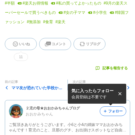
#
半額
#
楽天お得情報
#
私の買ってよかったもの
#
9月の楽天ス
ーパーセールで買うべきもの
#
女の子ママ
#
小学生
#
韓国フ
ァッション
#
無添加
#
食育
#
楽天
いいね
コメント
リブログ
11
記事を報告する
前の記事
次の記事
ママ友が恐れていた学校から
私が読んでるブロガーさんみ
気に入ったらフォロー
の連絡～彫刻刀セット何年生
んなが買ってるもの～本日終
で買う？～
了～
会員登録は不要です
２児の母★おおかみちゃんブログ
フォロー
おおかみちゃん
ご覧頂きありがとうございます。小6と小4の姉妹ママおおかみち
ゃんです！育児のこと、旦那のグチ、お出掛けスポットなど自由に