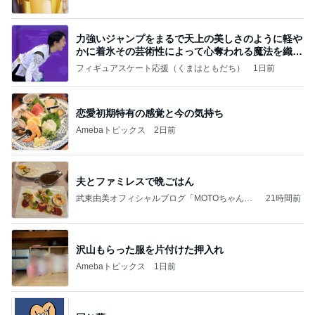
力強いジャンプをまるで天上の美しさのように軽や
かに着氷その芸術性によって心奪われる魔法を織り
なす
フィギュアスケート応援（くまはともだち）
1日前
恋愛初期特有の感覚と今の気持ち
Amebaトピックス
2日前
夫とファミレスで晩ごはん
武東由美オフィシャルブログ「MOTOちゃんと
21時間前
のはっぴぃな毎日」Powered by Ameba
沢山もらった服を片付けた押入れ
Amebaトピックス
1日前