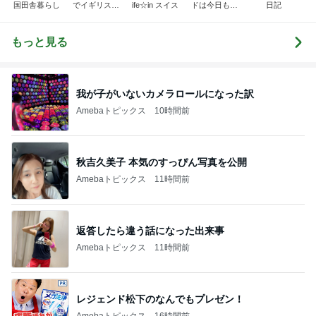
国田舎暮らし
でイギリスに
ife☆in スイス
ドは今日も曇
日記
移住
り空
もっと見る
我が子がいないカメラロールになった訳
Amebaトピックス
10時間前
秋吉久美子 本気のすっぴん写真を公開
Amebaトピックス
11時間前
返答したら違う話になった出来事
Amebaトピックス
11時間前
レジェンド松下のなんでもプレゼン！
Amebaトピックス
16時間前