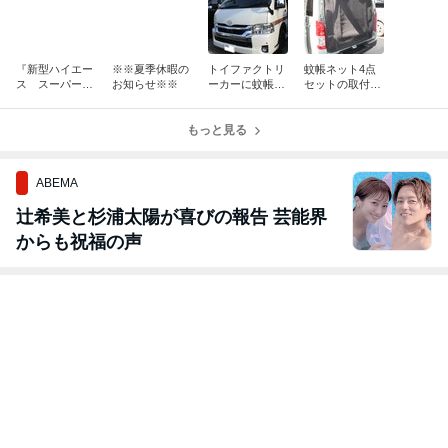
『新型ハイエー
※※夏季休暇の
トイファクトリ
蚊帳ネット4点
ス スーパーG
お知らせ※※
ーカーに蚊帳ネ
セットの取付け
L』にパーツ取
ット、取付！
～
付～
もっと見る
ABEMA
辻希美と杉浦太陽が喜びの報告 芸能界
からも祝福の声