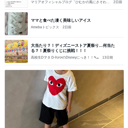
マリアオフィシャルブログ「ひむかの風にさそわれ
2日前
て」Powered by Ameba
ママと食べた凄く美味しいアイス
Amebaトピックス
2日前
大当たり？！ディズニーストア夏祭り…何当た
る？！夏祭りくじに挑戦！！！
高校生Dヲタ Ꭰ-ᎮꭵꭹꭴのDisneyにっき！！✎ܚ
13日前