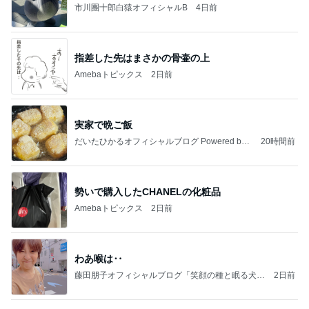
市川團十郎白猿オフィシャルB
4日前
指差した先はまさかの骨壷の上
Amebaトピックス
2日前
実家で晩ご飯
だいたひかるオフィシャルブログ Powered by
20時間前
Ameba
勢いで購入したCHANELの化粧品
Amebaトピックス
2日前
わあ喉は‥
藤田朋子オフィシャルブログ「笑顔の種と眠る犬」
2日前
Powered by Ameba