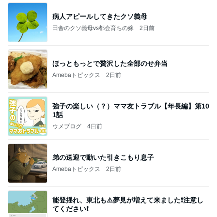
病人アピールしてきたクソ義母
田舎のクソ義母vs都会育ちの嫁
2日前
ほっともっとで贅沢した全部のせ弁当
Amebaトピックス
2日前
強子の楽しい（？）ママ友トラブル【年長編】第10
1話
ウメブログ
4日前
弟の送迎で動いた引きこもり息子
Amebaトピックス
2日前
能登揺れ、東北も⚠️夢見が増えて来ました❗️注意し
てください❗️