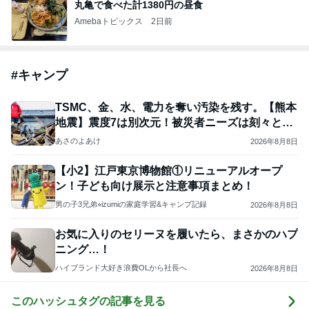
丸亀で食べた計1380円の昼食
Amebaトピックス
2日前
#
キャンプ
TSMC、金、水、電力を奪い汚染を残す。【熊本
地震】震度7は別次元！被災者ニーズは刻々と変
わる！
あさのよあけ
2026年8月8日
【小2】江戸東京博物館①リニューアルオープ
ン！子ども向け展示と注意事項まとめ！
男の子3兄弟⭐︎izumiの家庭学習&キャンプ記録
2026年8月8日
お気に入りのセリーヌを履いたら、まさかのハプ
ニング…！
ハイブランド大好き浪費OLから社長へ
2026年8月8日
このハッシュタグの記事を見る