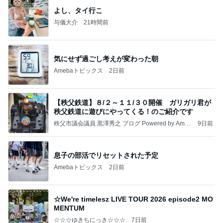
よし、タイ行こ
与儀大介
21時間前
気にせず過ごし考えが変わった朝
Amebaトピックス
2日前
【秩父鉄道】８/２～１１/３０開催 ガリガリ君が
秩父鉄道に遊びにやってくる！のご紹介です
秩父市議会議員 黒澤秀之 ブログ Powered by Ameb
9日前
a
息子の部活でリセットされた予定
Amebaトピックス
2日前
☆We're timelesz LIVE TOUR 2026 episode2 MO
MENTUM
☆☆☆ゆきちにっき☆☆☆
7日前