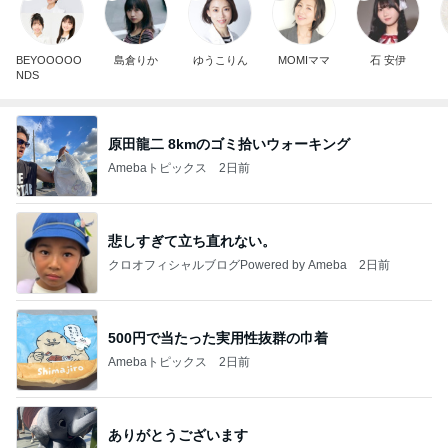
BEYOOOOO
島倉りか
ゆうこりん
MOMIママ
石 安伊
NDS
原田龍二 8kmのゴミ拾いウォーキング
Amebaトピックス
2日前
悲しすぎて立ち直れない。
クロオフィシャルブログPowered by Ameba
2日前
500円で当たった実用性抜群の巾着
Amebaトピックス
2日前
ありがとうございます