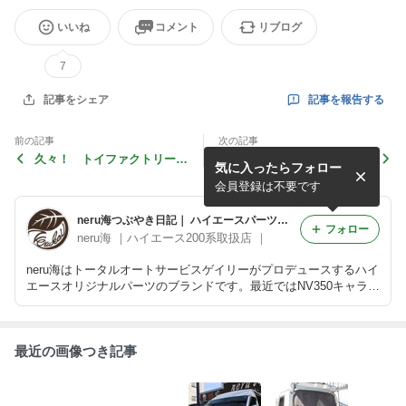
いいね
コメント
リブログ
7
記事を報告する
記事をシェア
前の記事
次の記事
久々！ トイファクトリーさ
ハイエース 蚊帳（かや）ネ
気に入ったらフォロー
んキャンピングカーに蚊帳ネ
ットですが・・・
ット取付け～
会員登録は不要です
neru海つぶやき日記｜ ハイエースパーツ等や、キャンプ、アウトドア、車中泊用品の紹介
フォロー
neru海 ｜ハイエース200系取扱店 ｜
neru海はトータルオートサービスゲイリーがプロデュースするハイ
エースオリジナルパーツのブランドです。最近ではNV350キャラバ
ンのパーツも販売開始！つぶやき日記では社長・スタッフがハイエ
ース・neru海パーツの事を中心に、今日あった出来事を気ままに書
く日記です。
最近の画像つき記事