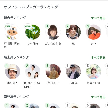
オフィシャルブロガーランキング
総合ランキング
すべて見る
1
2
3
市川團十郎白
小林麻央
だいたひかる
桃
クロ
猿
急上昇ランキング
すべて見る
1
2
3
4
5
木村直人
BEYOOOOO
美川憲一
吉岡淳
水森かおり
NDS
新登場ランキング
すべて見る
1
2
3
4
5