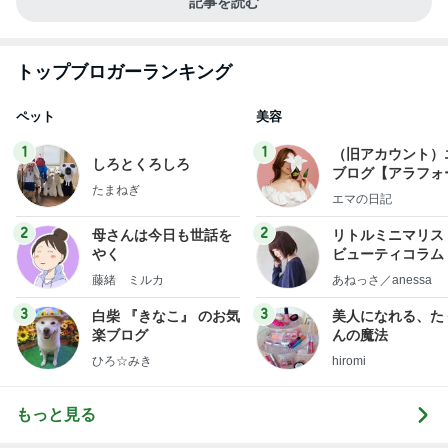
記事を読む
トップブロガーランキング
ペット
美容
1
1
（旧アカウント）
しろとくろしろ
ブログ【アラフォ
たまねぎ
社売却セカンドラ
エマの日記
フ】
2
2
母さんは今日も世話を
リトルミニマリス
やく
ビューティコラム 
little minimalist'
藤緒 ミルカ
あねっさ／anessa
uty colum
3
3
白柴 『きなこ』 のお気
美人になれる、た
楽ブログ
んの魔法
ひろ☆みき
hiromi
もっと見る