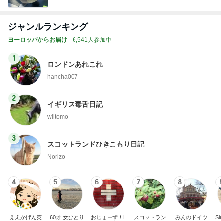
ジャンルランキング
ヨーロッパからお届け
6,541人参加中
1
ロンドンあれこれ
hancha007
2
イギリス毒舌日記
wiltomo
3
スコットランドひきこもり日記
Norizo
4
5
6
7
8
ええかげん英
60才 女ひとり
おじょーず！L
スコットラン
みんのドイツ
Si