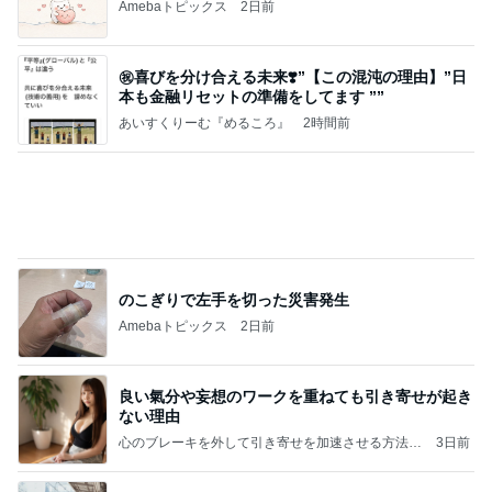
Amebaトピックス
2日前
㊗️喜びを分け合える未来❣️”【この混沌の理由】”⽇
本も⾦融リセットの準備をしてます ””
あいすくりーむ『めるころ』
2時間前
のこぎりで左手を切った災害発生
Amebaトピックス
2日前
良い氣分や妄想のワークを重ねても引き寄せが起き
ない理由
心のブレーキを外して引き寄せを加速させる方法：
3日前
引き寄せ研究所