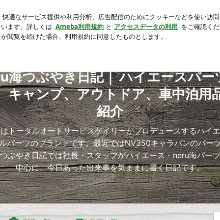
べきだった事
芸能人ブログ
人気ブログ
新規登録
ログ
eru海つぶやき日記｜ ハイエースパーツ等や、キャンプ、アウ
eru海つぶやき日記｜ ハイエースパー
、キャンプ、アウトドア、車中泊用
紹介
u海はトータルオートサービスゲイリーがプロデュースするハイ
ルパーツのブランドです。最近ではNV350キャラバンのパー
つぶやき日記では社長・スタッフがハイエース・neru海パー
中心に、今日あった出来事を気ままに書く日記です。