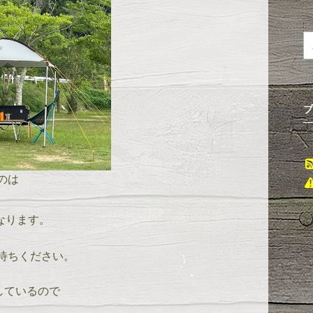
ブ
のは
なります。
待ちください。
しているので