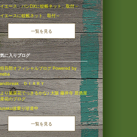
イエース バンDXに蚊帳ネット、取付～
イエースに蚊帳ネット、取付～
一覧を見る
気に入りブログ
垣吾郎オフィシャルブログ Powered by
meba
slandbreak ＤＩＡＲＹ
より葉菜花でっきるかな♪ 大阪 藤井寺 居酒屋
菜花のブログ
uusaku波乗り珍道中
一覧を見る