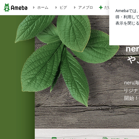
だいた 若い時にす
ホーム
ピグ
アメブロ
ダイハツ・アトレー用マルチサイドタープ販売開始！！ | n
n
や
ner
リジナ
開始！