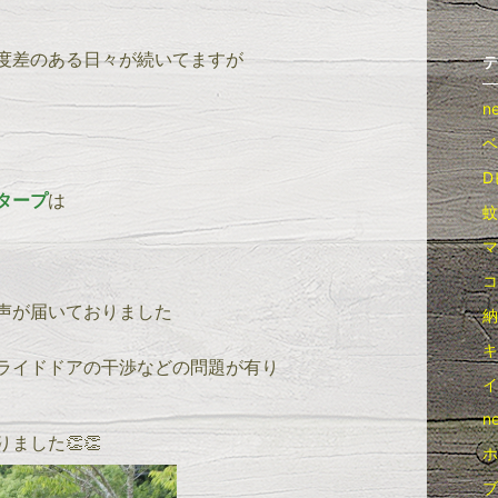
度差のある日々が続いてますが
テ
n
ベ
D
タープ
は
蚊
マ
コ
声が届いておりました
納
キ
ライドドアの干渉などの問題が有り
イ
ne
ました👏👏
ホ
ブ