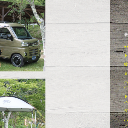
最
※
ト
蚊
９
ハ
付
ト
ダ
ハ
～