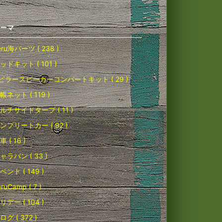
ーマ
eru海パーツ ( 238 )
ッドキット ( 101 )
ピラースピーカーコンバートキット ( 29 )
帳ネット ( 119 )
ルチサイドタープ ( 11 )
ンプリートカー ( 92 )
車 ( 16 )
ャラバン ( 33 )
ベント ( 149 )
ruCamp ( 7 )
リデー ( 104 )
ログ ( 372 )