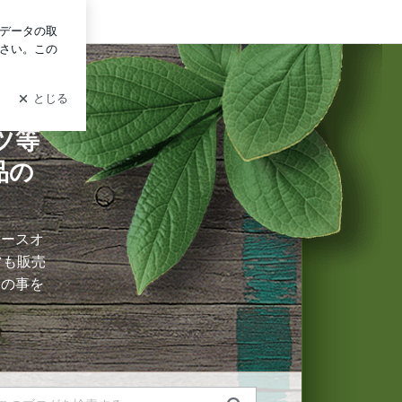
イン
トドア、車中泊用品の紹介
ツ等
品の
エースオ
ツも販売
ツの事を