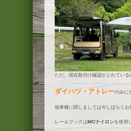
ただ、現在取付け確認がとれている
ダイハツ・アトレー
のみに
他車種に関しましては今しばらくお
レールフックは
MCナイロン
を使用