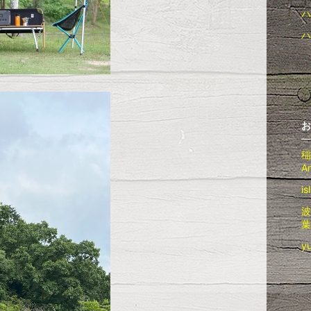
ハ
ハ
お
稲
A
i
波
葉
y