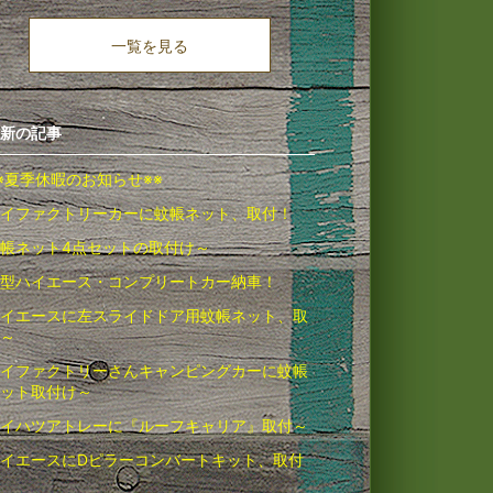
一覧を見る
新の記事
※夏季休暇のお知らせ※※
イファクトリーカーに蚊帳ネット、取付！
帳ネット4点セットの取付け～
型ハイエース・コンプリートカー納車！
イエースに左スライドドア用蚊帳ネット、取
～
イファクトリーさんキャンピングカーに蚊帳
ネット取付け～
イハツアトレーに『ルーフキャリア』取付～
イエースにDピラーコンバートキット、取付