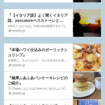
『【イタリア語】よく聞くイタリア
語、pescatoreペスカトーレと
は？』
salve, !こんにちは。Tutto bene順調ですか？(お疲れ様です)come staiお元気ですか？Grazie, essere venutoお越しい…
ameblo.jp
『本場ハワイ仕込みのガーリックシ
ュリンプ』
冷凍庫に、小ぶりだけど、エビがあるのを思い出して、ソース用のワインもあったので…作った…写真はわかりにくいけど、これ、一応、ガーリックシュリンプハワイに行っ…
ameblo.jp
『極厚ふあふあパンケーキレシピの
ご紹介』
🇮🇹SalveこんにちはCome vaごきげんようCome staお元気ですか？BenvenutoようこそTutto beneお疲れ様ですGrazie ess…
ameblo.jp