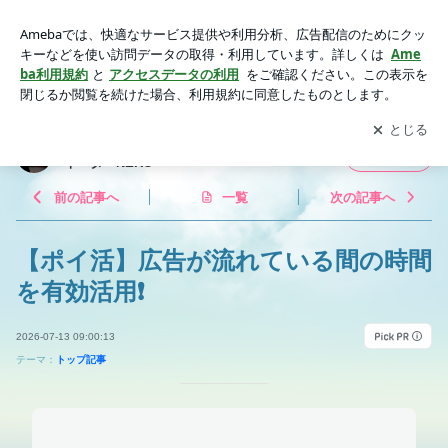
【ポイ活】広告が流れている間の時間を有効活用❗️ | まったり
生活 ハーブ・コーヒー☕️コーディネーターNERO
アプリをダウンロードして
ブログの更新通知
を受け取りまし
開く
ょう。
まったり生活 ハーブ・コーヒー☕️コーディ
フォロー
ネーターNERO
前の記事へ
一覧
次の記事へ
【ポイ活】広告が流れている間の時間
を有効活用❗️
2026-07-13 09:00:13
テーマ：
トップ記事