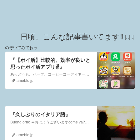
日頃、こんな記事書いてます‼️
↓↓↓
のぞいてみてねっ
『【ポイ活】比較的、効率が良いと
思ったポイ活アプリ✌️』
あっどうも。ハーブ、コーヒーコーディネーターのNERO 🇮🇹です。ご訪問ありがとうございます😊いつも、ハーブもコーヒーも関係のないことばかり書いておりますが……
ameblo.jp
『久しぶりのイタリア語』
Buongiorno ☀️おはようございますcome va?ごきげんようCome stai oggi?今日の調子はどう？今日の調子はどう？肌ラボ 極潤 ハリパ…
ameblo.jp