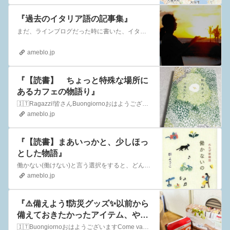
『過去のイタリア語の記事集』
まだ、ラインブログだった時に書いた、イタリアの記事を引っ張り出しているところ…LINEブログから、記事を移行させたとき、動画の部分はちゃんと移行できなかったみ…
ameblo.jp
『【読書】 ちょっと特殊な場所に
あるカフェの物語り』
🇮🇹Ragazzi!皆さんBuongiornoおはようございますPiacereはじめまして。よろしく。Grazie, essere venutoお越しいただき…
ameblo.jp
『【読書】まあいっかと、少しほっ
とした物語』
働かない(働けない)と言う選択をすると、どんな感じ⁉︎wいや、ってか、しょーじき、開き直りと、慣れがないとやっちゃーいけないですw働かないの れんげ荘物語／群…
ameblo.jp
『⚠️備えよう❗️防災グッズ✨以前から
備えておきたかったアイテム、やっ
とこさ備えました❗️』
🇮🇹BuongiornoおはようございますCome vaごきげんようCome staお元気ですかcome ti sentiご気分はいかがですか？Grazie …