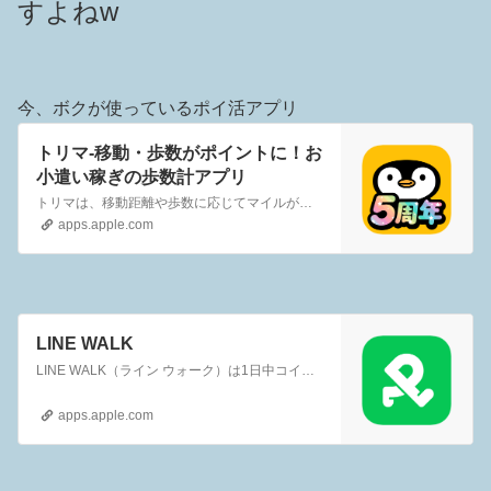
すよねw
今、ボクが使っているポイ活アプリ
‎トリマ-移動・歩数がポイントに！お
小遣い稼ぎの歩数計アプリ
‎トリマは、移動距離や歩数に応じてマイルが貯まる、かんたん・お手軽ポイ活お小遣いアプリです。貯まったマイルはさまざまな電子マネーやポイント等と交換できます。■マイルが貯まる・移動距離に応じてマイルが貯まります。・一日の歩数に応じてマイルが貯まります。・最大1,000円分のマイルが当たるガチャを回そう！・コインを集めて、マイルが当たるスロットに挑戦…
apps.apple.com
‎LINE WALK
‎LINE WALK（ライン ウォーク）は1日中コインを貯めることが出来るお得なポイ活アプリです。毎日の通勤、通学、ジョギングなど、移動することでコインが獲得できます。また一定時間待つ（放置する）ことでコイン大量獲得のチャンスが訪れます。集めたコインはLINEポイントやアイテムと交換できます。■移動で貯める・歩数：一定の歩数毎にチケットが獲得でき…
apps.apple.com