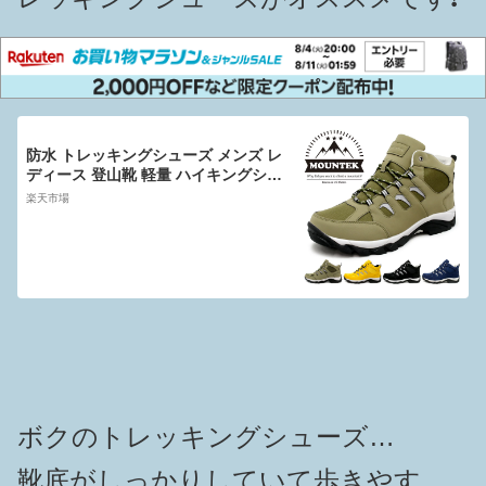
防水 トレッキングシューズ メンズ レ
ディース 登山靴 軽量 ハイキングシュ
ーズ 防滑グリップ底 衝撃吸収ソール
楽天市場
ハイカットスニーカー 色 紐靴 男 女
マウンテック MOUNTEK mt1940｜正
規販売
ボクのトレッキングシューズ…
靴底がしっかりしていて歩きやす