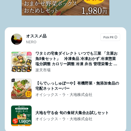
オススメ品
NERO
ワタミの宅食ダイレクト いつでも三菜 「主菜お
魚8食セット」 冷凍食品 冷凍おかず 冷凍惣菜
塩分調整 カロリー調整 冷凍 弁当 管理栄養士 宅
配弁当 管理栄養士による献立 レンジで簡単調理
楽天市場
のし ギフトカード ソーシャルギフト
【らでぃっしゅぼーや】有機野菜・無添加食品の
宅配ネットスーパー
オイシックス・ラ・大地株式会社
大地を守る会 旬の食材大集合お試しセット
オイシックス・ラ・大地株式会社