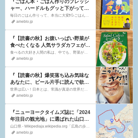
『ごはん本・ごはん作りのプレッシ
ャー、ハードルもグッと下がって、
肩の荷が下りた料理本２冊』
毎日のごはん作りって、本当に大変❗️💦ごはん作りのプレッシャーを、少しでも軽くしてくれた…そんな本を、２冊ほど見つけた…今日は、そんな２冊のご紹介…本当はご飯…
ameblo.jp
『【読書の秋】お腹いっぱい野菜が
食べたくなる 人気サラダカフェがお
送りする、サラダレシピ本❗️』
食べるの大好き人間の私は、中でも、野菜が大好きなんです😍温野菜も、生野菜も、もりもり、わしゃわしゃ食べちゃいます(笑)スティック状のサラダだと、ポリポリと…無…
ameblo.jp
『【読書の秋】爆笑落ち込み気味な
あなたに、ビール片手に読んで欲し
い1冊。』
世界は広い！日本とは、常識が真逆の世界だってある！そこは、環境も人種も違う世界。引きこもりだった著者が、思い立って向かった先は、何故かインドだった…(この時点…
ameblo.jp
『ニューヨークタイムズ誌に「2024
年注目の観光地」に選ばれた山口
県。地元民の気持ち的には❓』
山口県 - Wikipediaja.wikipedia.org「広島の歩き方」vol.27山口市編 『ニューヨーク・タイムズ』でも紹介された国宝 瑠璃光寺五重…
ameblo.jp