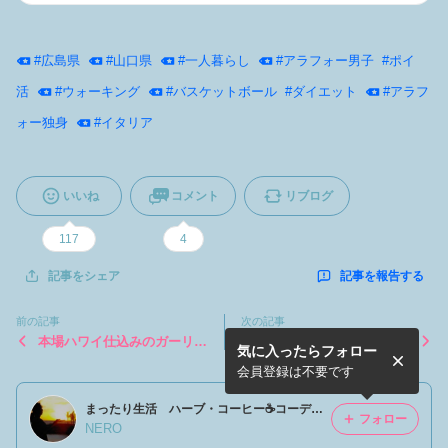
#
広島県
#
山口県
#
一人暮らし
#
アラフォー男子
#
ポイ
活
#
ウォーキング
#
バスケットボール
#
ダイエット
#
アラフ
ォー独身
#
イタリア
いいね
コメント
リブログ
117
4
記事を報告する
記事をシェア
前の記事
次の記事
本場ハワイ仕込みのガーリッ
【ポイ活】比較的、効率が良
気に入ったらフォロー
クシュリンプ
いと思ったポイ活アプリ✌️
会員登録は不要です
まったり生活 ハーブ・コーヒー☕️コーディネーターNERO
フォロー
NERO