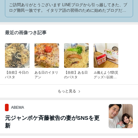
ご訪問ありがとうございます LINEブログから引っ越してきた、ブ
ログ難民一族です。 イタリア語の習得のために始めたブログだけ
ど、今ではいろいろ書いています。楽しんでいってくださいねっ
Grazie
最近の画像つき記事
【自炊】今日の
ある日のイタリ
【自炊】ある日
⚠️備えよう❗️防災
パスタ
アン
のパスタ
グッズ✨以前か
ら備えておきた
かったアイテ
もっと見る
ム、やっとこさ
備えました❗️
ABEMA
元ジャンポケ斉藤被告の妻がSNSを更
新