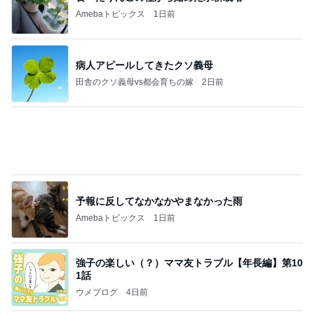
田舎のクソ義母vs都会育ちの嫁
2日前
予報に反してなかなかやまなかった雨
Amebaトピックス
1日前
強子の楽しい（？）ママ友トラブル【年長編】第10
1話
ウメブログ
4日前
受付で言われ混乱した夫の手術日
Amebaトピックス
1日前