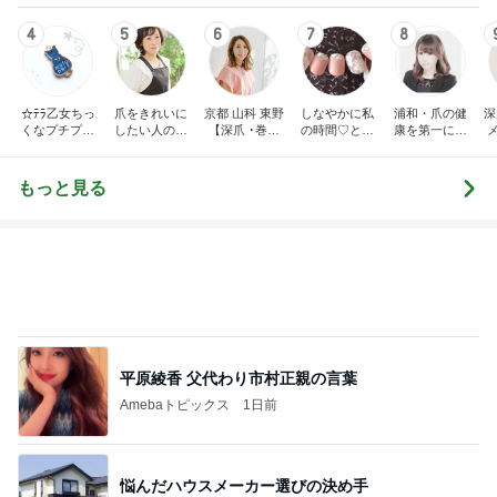
4
5
6
7
8
☆ﾃﾗ乙女ちっ
爪をきれいに
京都 山科 東野
しなやかに私
浦和・爪の健
深
くなプチプラ
したい人のた
【深爪 ･巻き
の時間♡とき
康を第一に考
ネイル☆
めのネイルサ
爪】 専門サロ
めきnail diary
えた上品ネイ
ロンR.Queen
ン サンセリテ
ルデザインが
Nail＜検見川
〈爪の悩みに
人気のネイル
田
もっと見る
＞
お困りの方〉
サロン・ネイ
ルスクール・
ロ
ローズクレ
ア・
平原綾香 父代わり市村正親の言葉
Amebaトピックス
1日前
悩んだハウスメーカー選びの決め手
Amebaトピックス
1日前
人の命を預かる医師が増えない理由