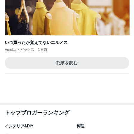
いつ買ったか覚えてないエルメス
Amebaトピックス
1日前
記事を読む
トップブロガーランキング
インテリア&DIY
料理
1
1
おうちと暮らしのレシ
栄養士ママそっち
ピ 〜HOME&LIFE〜
簡単美味しいサイ
献立
yuki (ドキ子）
そっち～
2
2
ほんとうに必要な物し