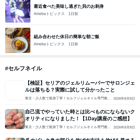
最近食べた美味し過ぎた貝のお刺身
Amebaトピックス
1日前
組み合わせた休日の簡単な朝ご飯
Amebaトピックス
1日前
#
セルフネイル
【検証】セリアのジェルリムーバーでサロンジェ
ルは落ちる？実際に試して分かったこと
東京・少人数で親身丁寧！セルフジェルネイル専門教室
2026年8月8日
Ｍａｙ
自己流でやっていた時とは比べものにならないク
オリティになりました！【1Day講座のご感想】
東京・少人数で親身丁寧！セルフジェルネイル専門教室
2026年8月8日
Ｍａｙ