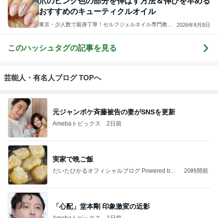
爪のピンク色の部分を伸ばす方法＆伸びを早める
おすすめのキューティクルオイル
東京・少人数で親身丁寧！セルフジェルネイル専門教室
2026年8月8日
Ｍａｙ
このハッシュタグの記事を見る
芸能人・有名人ブログ TOPへ
元ジャンポケ斉藤被告の妻がSNSを更新
Amebaトピックス
2日前
実家で晩ご飯
だいたひかるオフィシャルブログ Powered by
20時間前
Ameba
「心配」堂本剛 印象激変の近影
Amebaトピックス
1日前