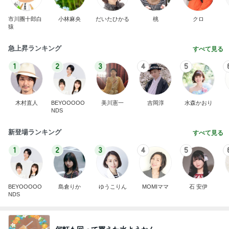
1
2
3
4
5
木村直人
BEYOOOOO
美川憲一
吉岡淳
水森かおり
NDS
新登場ランキング
すべて見る
1
2
3
4
5
BEYOOOOO
島倉りか
ゆうこりん
MOMIママ
石 安伊
NDS
何軒も回って買えた水ようかん
Amebaトピックス
16時間前
悲しすぎて立ち直れない。