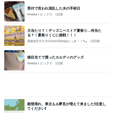
大当たり？！ディズニーストア夏祭り…何当た
る？！夏祭りくじに挑戦！！！
高校生Dヲタ Ꭰ-ᎮꭵꭹꭴのDisneyにっき！！✎ܚ
13日前
猫目当てで買ったカルディのグッズ
Amebaトピックス
1日前
能登揺れ、東北も⚠️夢見が増えて来ました❗️注意し
てください❗️
マリアオフィシャルブログ「ひむかの風にさそわれ
2日前
て」Powered by Ameba