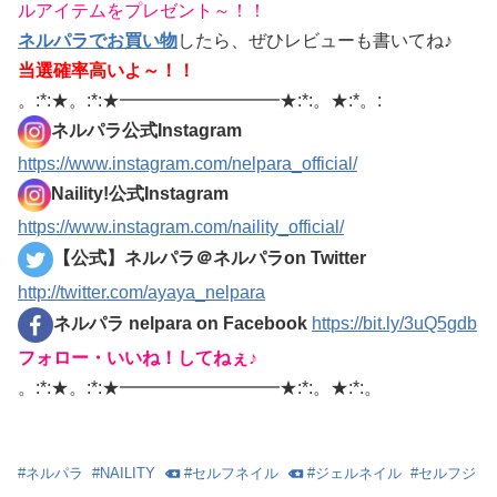
ルアイテムをプレゼント～！！
ネルパラでお買い物
したら、ぜひレビューも書いてね♪
当選確率高いよ～！！
。:*:★。:*:★━━━━━━━━━★:*:。★:*。:
ネルパラ公式Instagram
https://www.instagram.com/nelpara_official/
Naility!公式Instagram
https://www.instagram.com/naility_official/
【公式】ネルパラ＠ネルパラon Twitter
http://twitter.com/ayaya_nelpara
ネルパラ nelpara on Facebook
https://bit.ly/3uQ5gdb
フォロー・いいね！してねぇ♪
。:*:★。:*:★━━━━━━━━━★:*:。★:*:。
#
ネルパラ
#
NAILITY
#
セルフネイル
#
ジェルネイル
#
セルフジ