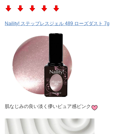
Naility! ステップレスジェル 489 ローズダスト 7g
肌なじみの良い淡く儚いピュア感ピンク