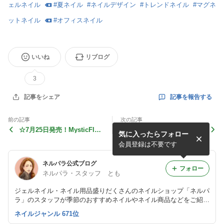
ェルネイル
#
夏ネイル
#
ネイルデザイン
#
トレンドネイル
#
マグネ
ットネイル
#
オフィスネイル
いいね
リブログ
3
記事を報告する
記事をシェア
前の記事
次の記事
☆7月25日発売！MysticFlak
☆夏休み中や短期間だけジェ
気に入ったらフォロー
esネイルパーツ☆
ルネイルを楽しみたい方に☆
会員登録は不要です
ネルパラ公式ブログ
フォロー
ネルパラ・スタッフ とも
ジェルネイル・ネイル用品盛りだくさんのネイルショップ「ネルパ
ラ」のスタッフが季節のおすすめネイルやネイル商品などをご紹介
しま～す♪
ネイルジャンル 671位