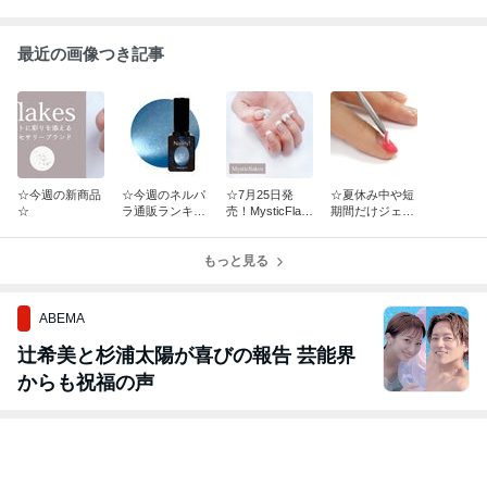
最近の画像つき記事
☆今週の新商品
☆今週のネルパ
☆7月25日発
☆夏休み中や短
☆
ラ通販ランキン
売！MysticFlak
期間だけジェル
グ《1位》
esネイルパーツ
ネイルを楽しみ
は！？☆
☆
たい方に☆
もっと見る
ABEMA
辻希美と杉浦太陽が喜びの報告 芸能界
からも祝福の声