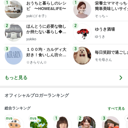
ゆうき酒場
か持たない暮らし◆Ke
ゆうき
ep Life Simple◆〜イ
yukiko
ンテリアのきろく〜
3
3
１００均・カルディ大
毎日笑顔で過ごし
好き！食いしん坊☆き
モモ母さん
らりん☆のブログ
☆きらりん☆
もっと見る
オフィシャルブロガーランキング
総合ランキング
すべて見る
1
2
3
市川團十郎白
小林麻央
だいたひかる
桃
クロ
猿
急上昇ランキング
すべて見る