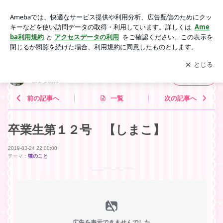
卒業生第１２号 【しまこ】 | 福岡の猫カフェ 里親募集型保
護猫×古民家Cafe Gatto
アプリをダウンロードして
ブログの更新通知
を受け取りまし
開く
ょう。
福岡の猫カフェ 里親募集型保護猫×古民家C
フォロー
afe Gatto
前の記事へ
一覧
次の記事へ
卒業生第１２号 【しまこ】
2019-03-24 22:00:00
テーマ：
猫のこと
広告を表示できませんでした