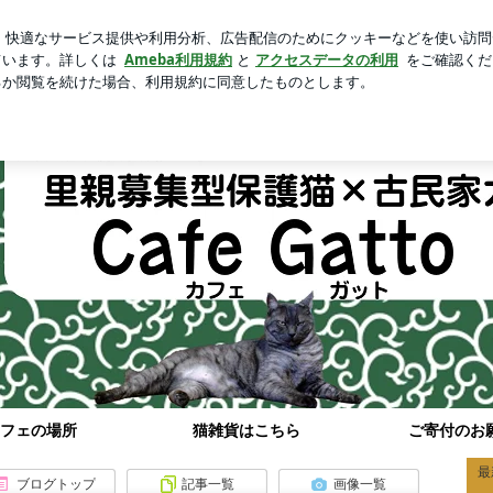
新規登録
ロ
トイレの結末
芸能人ブログ
人気ブログ
e Gatto
フェの場所
猫雑貨はこちら
ご寄付のお
最
ブログトップ
記事一覧
画像一覧