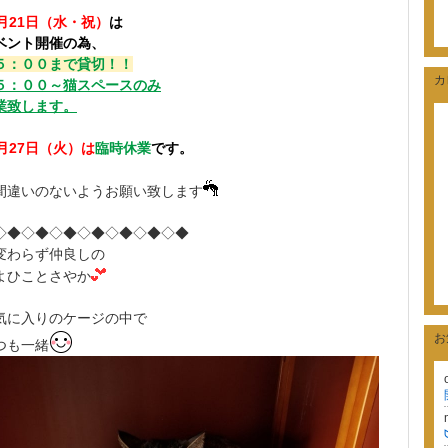
月21日（水・祝）
は
ベント開催の為、
５：００まで貸切！！
カ
５：００～猫スペースのみ
業致します。
月27日（火）は
臨時休業
です。
間違いのないようお願い致します
◇◆◇◆◇◆◇◆◇◆◇◆◇◆
変わらず仲良しの
よひことさやか
気に入りのケージの中で
お
つも一緒