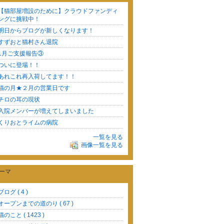
【猫部屋増設のために】クラウドファンディ
ングに挑戦中！
明日からブログが新しくなります！
すずおと猫村さん退院
1月ご支援報告③
ついに登場！！
あれこれ再入荷してます！！
猫の月★２月の営業日です
チロの耳の現状
入院メンバーが増えてしまいました
くりおとライムの病院
一覧を見る
画像一覧を見る
ーマ
ブログ ( 4 )
オープンまでの道のり ( 67 )
猫のこと ( 1423 )