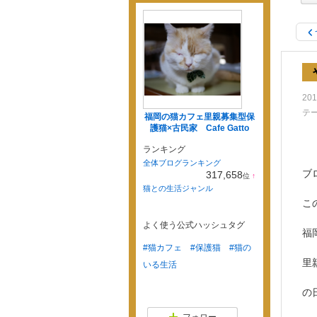
201
テ
福岡の猫カフェ里親募集型保
護猫×古民家 Cafe Gatto
ランキング
全体ブログランキング
ブ
317,658
位
↑
ラ
猫との生活ジャンル
ン
こ
キ
ン
グ
よく使う公式ハッシュタグ
福
上
昇
#猫カフェ
#保護猫
#猫の
里
いる生活
の