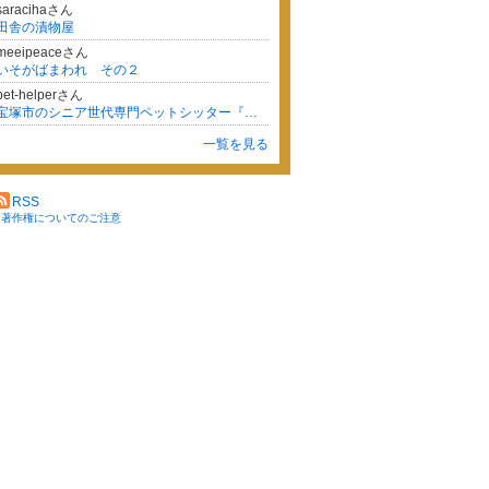
saracihaさん
田舎の漬物屋
meeipeaceさん
いそがばまわれ その２
pet-helperさん
宝塚市のシニア世代専門ペットシッター『つばさステーション』
一覧を見る
RSS
※著作権についてのご注意