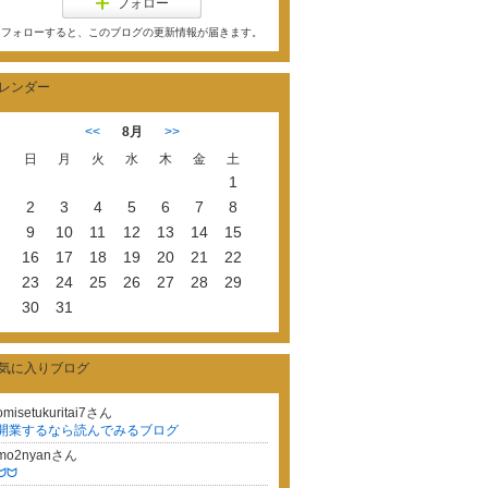
フォロー
フォローすると、このブログの更新情報が届きます。
レンダー
<<
8月
>>
日
月
火
水
木
金
土
1
2
3
4
5
6
7
8
9
10
11
12
13
14
15
16
17
18
19
20
21
22
23
24
25
26
27
28
29
30
31
気に入りブログ
omisetukuritai7さん
開業するなら読んでみるブログ
mo2nyanさん
ᗢᗢ