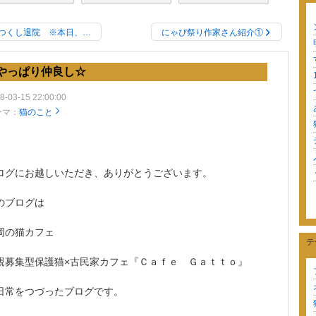
つくし退院 ※本日、…
にゃぴ祭り作家さん紹介①
やっぱり仲良し☆
8-03-15 22:00:00
ーマ：
猫のこと
ログにお越しいただき、ありがとうございます。
のブログは
岡の猫カフェ
テ
親募集型保護猫×古民家カフェ『Ｃａｆｅ Ｇａｔｔｏ』
日常をつづったブログです。