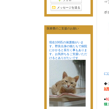
フォロー
⇒
メッセージを送る
ポ
医療費のご支援のお願い
現在100匹の保護猫がいま
す。野良出身の猫たちで病院
にかかると長引く事もありま
す。お気持ちをご支援いただ
けるとありがたいです
に
◆
3
●
3
猫