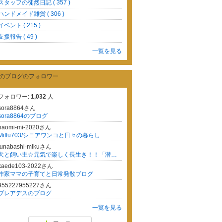
スタッフの徒然日記 ( 357 )
ハンドメイド雑貨 ( 306 )
イベント ( 215 )
支援報告 ( 49 )
一覧を見る
のブログのフォロワー
フォロワー:
1,032
人
sora8864さん
sora8864のブログ
naomi-mi-2020さん
Miffu703/シニアワンコと日々の暮らし
funabashi-mikuさん
犬と飼い主☆元気で楽しく長生き！！「潜在意識・自然治癒力・食事・アロマ・ハーブ・漢方・しつけ・愛」
kaede103-2022さん
作家ママの子育てと日常発散ブログ
955227955227さん
プレアデスのブログ
一覧を見る