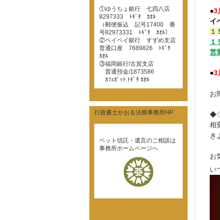
①ゆうちょ銀行 七四八店
●
3
8297333 ﾄｷﾞﾀ ｶｵﾙ
イ
（郵便振込 記号17400 番
１
号82973331 ﾄｷﾞﾀ ｶｵﾙ）
②ペイペイ銀行 すずめ支店
１
普通口座 7689826 ﾄｷﾞﾀ
営
ｶｵﾙ
③福岡銀行/古賀支店
普通預金/1873586
●
3
ｶﾌｪｶﾞｯﾄ ﾄｷﾞﾀ ｶｵﾙ
お
行政書士かおる法務事務所HP
◆
相
き
ペット信託・遺言のご相談は
事務所ホームページへ
お
い