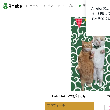
ホーム
ピグ
アメブロ
旦那が直すと言った
やっぱり仲良し☆ | 福岡の猫カフェ 里親募集型保護猫×古民家Caf
CafeGattoのお知らせ
カ
プロフィール