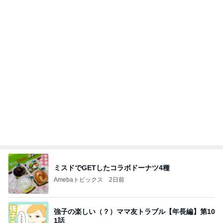
田舎のクソ義母vs都会育ちの嫁
2日前
息子だけお弁当だったデイの昼食
Amebaトピックス
11時間前
大当たり？！ディズニーストア夏祭り…何当た
る？！夏祭りくじに挑戦！！！
高校生Dヲタ Ꭰ-ᎮꭵꭹꭴのDisneyにっき！！✎ܚ
14日前
夫と入った超地元のローカルパブ
Amebaトピックス
1日前