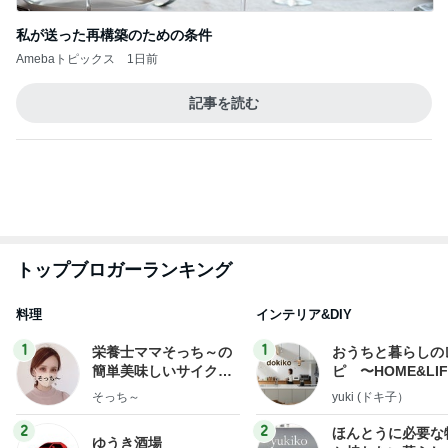
記事を読む
トップブロガーランキング
料理
インテリア&DIY
1
1
栄養士ママそっち～の
おうちと暮らしの
簡単美味しいサイクル
ピ 〜HOME&LI
献立
そっち～
yuki (ドキ子）
2
2
ほんとうに必要な
ゆうき酒場
か持たない暮らし
ゆうき
ep Life Simple
yukiko
ンテリアのきろく
3
3
１００均・カルデ
毎日笑顔で過ごしたい
好き！食いしん坊
モモ母さん
らりん☆のブログ
☆きらりん☆
もっと見る