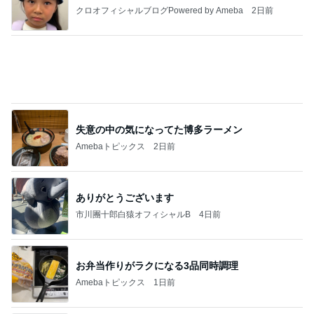
市川團十郎白猿オフィシャルB
4日前
お弁当作りがラクになる3品同時調理
Amebaトピックス
1日前
実家で晩ご飯
だいたひかるオフィシャルブログ Powered by Ame
1日前
ba
假屋崎 絶品だった美味しいもつ鍋
Amebaトピックス
1日前