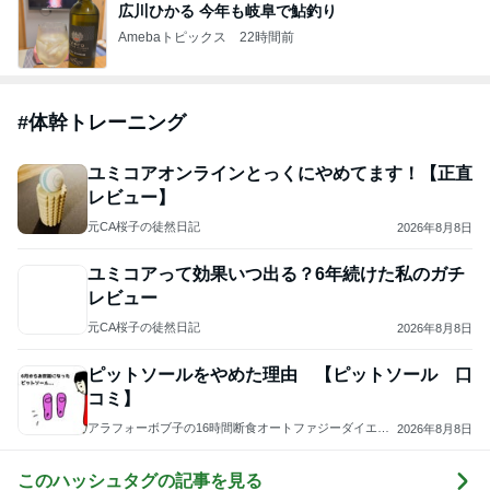
広川ひかる 今年も岐阜で鮎釣り
Amebaトピックス
22時間前
#
体幹トレーニング
ユミコアオンラインとっくにやめてます！【正直
レビュー】
元CA桜子の徒然日記
2026年8月8日
ユミコアって効果いつ出る？6年続けた私のガチ
レビュー
元CA桜子の徒然日記
2026年8月8日
ピットソールをやめた理由 【ピットソール 口
コミ】
アラフォーボブ子の16時間断食オートファジーダイエッ
2026年8月8日
トブログ
このハッシュタグの記事を見る