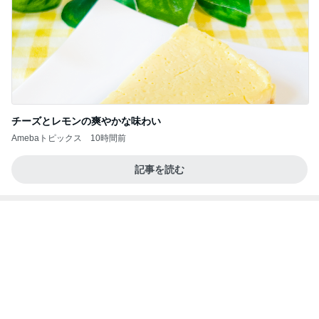
夫に渡したカウンセリングの受診
Amebaトピックス
1日前
良い氣分や妄想のワークを重ねても引き寄せが起き
ない理由
心のブレーキを外して引き寄せを加速させる方法：
4日前
引き寄せ研究所
堀ちえみの夫 美味しく出来た水菜そば
Amebaトピックス
11時間前
㊗️喜びを分け合える未来❣️”【この混沌の理由】”⽇
本も⾦融リセットの準備をしてます ””
あいすくりーむ『めるころ』
1時間前