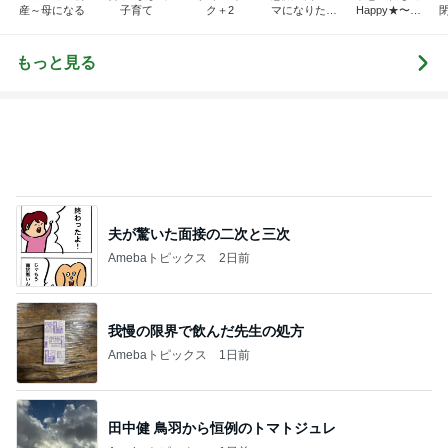
産～母になる
子育て
ク＋2
マになりたか
Happy★〜タ
った
マタマヨの
「暮らしのし
くじり帳」〜
もっと見る
夫が驚いた面接の二次と三次
Amebaトピックス
2日前
我慢の限界で飲んだ先生の処方
Amebaトピックス
1日前
田中健 鳥羽から恒例のトマトジュレ
Amebaトピックス
1日前
レジェンド松下のなんでもプレゼン！