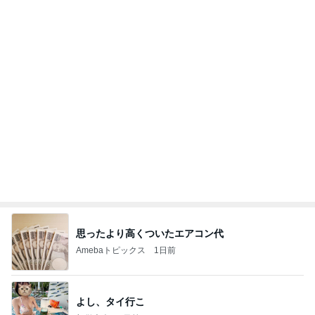
秩父市議会議員 黒澤秀之 ブログ Powered by Ame
10日前
ba
好奇心を満たしに行く初の国
Amebaトピックス
1日前
日東駒専や産近甲龍は英語よりも国語の攻略が重視
される、のかもしれない。
Bank of Dreamの公営競技はどこへ行く
11日前
増加した体重とかさましした食事
Amebaトピックス
2日前
☆We're timelesz LIVE TOUR 2026 episode2 MO