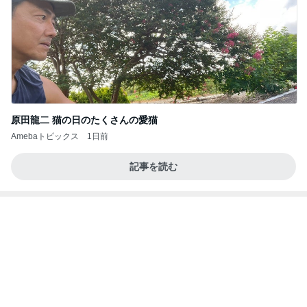
思ったより高くついたエアコン代
Amebaトピックス
1日前
よし、タイ行こ
与儀大介
1日前
使い途を考える夏祭りくじの当たり
Amebaトピックス
1日前
【秩父鉄道】８/２～１１/３０開催 ガリガリ君が
秩父鉄道に遊びにやってくる！のご紹介です