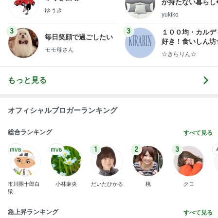
オフィシャルブロガーランキング
総合ランキング
すべて見る
1
2
3
市川團十郎白
小林麻央
だいたひかる
桃
クロ
猿
急上昇ランキング
すべて見る
1
2
3
4
5
木村直人
BEYOOOOO
美川憲一
吉岡淳
水森かおり
NDS
新登場ランキング
すべて見る
1
2
3
4
5