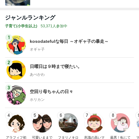
ジャンルランキング
子育て(小学生以上)
53,371人参加中
1
kosodatefulな毎日 ～オギャ子の暴走～
オギャ子
2
日曜日は９時まで寝たい。
あべかわ
3
空回り母ちゃんの日々
ホリカン
4
5
6
7
8
アラフィフ初
可愛いままで
フタリノキロ
意識の高いマ
最悪！転じて