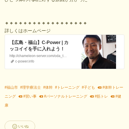
🔸🔸🔸🔸🔸🔸🔸🔸🔸🔸🔸🔸🔸🔸🔸🔸🔸🔸
詳しくはホームページ
【広島・福山】C-Power | カ
ッコイイを手に入れよう！
http://chameleon-server.com/oda_test/wp/test_cpower/wp-content/uploads/2015/03/001.png
c-power.info
#
福山市
#
理学療法士
#
体幹
#
トレーニング
#
子ども
#
体幹トレー
ニング
#
習い事
#
パーソナルトレーニング
#
筋トレ
#
健
康
いいね