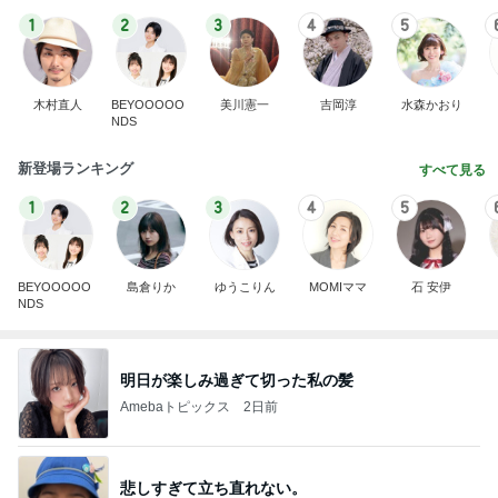
BEYOOOOO
島倉りか
ゆうこりん
MOMIママ
石 安伊
NDS
明日が楽しみ過ぎて切った私の髪
Amebaトピックス
2日前
悲しすぎて立ち直れない。
クロオフィシャルブログPowered by Ameba
2日前
失意の中の気になってた博多ラーメン
Amebaトピックス
2日前
ありがとうございます