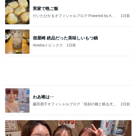
わあ喉は‥
藤田朋子オフィシャルブログ「笑顔の種と眠る犬」
2日前
Powered by Ameba
桃 加工なしで美しい友人に驚き
Amebaトピックス
1日前
記事を読む