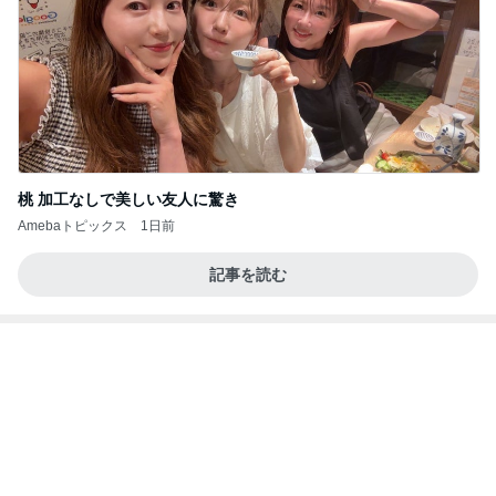
ミスドでGETしたコラボドーナツ4種
Amebaトピックス
2日前
強子の楽しい（？）ママ友トラブル【年長編】第10
1話
ウメブログ
4日前
暇を持て余す義母が作った食べ物
Amebaトピックス
17時間前
病人アピールしてきたクソ義母