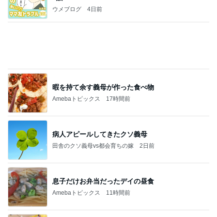
能登揺れ、東北も⚠️夢見が増えて来ました❗️注意し
てください❗️
マリアオフィシャルブログ「ひむかの風にさそわれ
2日前
て」Powered by Ameba
原田龍二 猫の日のたくさんの愛猫
Amebaトピックス
1日前
記事を読む