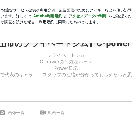
アフターケア
芸能人ブログ
人気ブログ
新規登録
ロ
wer シーパワー
山市のプライベートジム】C-power
プライベートジム
C-powerの何気ない日々
「Power日記」
グで代表のキャラ スタッフの性格が分かってもらえたらと思
画像一覧
動画一覧