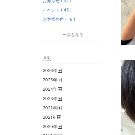
お知らせ ( 32 )
イベント ( 45 )
お客様の声 ( 18 )
一覧を見る
月別
2026
年
開
2025
年
く
開
2024
年
く
開
2023
年
く
開
2022
年
く
開
2021
年
く
開
2020
年
く
開