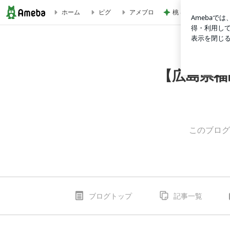
桃 4回目の歯の矯正
ホーム
ピグ
アメブロ
いつの間に！！！ | 【広島県福山市のプライベートジム】C-po
【広島県福
このブロ
ブログトップ
記事一覧