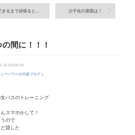
できるまで頑張るとはこのとこ！
少子化の原因は！
つの間に！！！
-25 00:00:18
：
シーパワーの代表ブログ
の女バスのトレーニング
さんスマホかして！
言うので
けど貸した