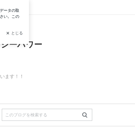
グイン
 シーパワー
います！！