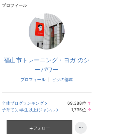
プロフィール
福山市トレーニング・ヨガ のシ
ーパワー
プロフィール
ピグの部屋
全体ブログランキング
69,388
位
↑
ラ
子育て(小学生以上)ジャンル
1,735
位
↑
ン
ラ
キ
ン
ン
キ
フォロー
グ
ン