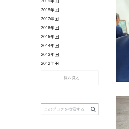
2019
年
く
開
2018
年
く
開
2017
年
く
開
2016
年
く
開
2015
年
く
開
2014
年
く
開
2013
年
く
開
2012
年
く
開
く
一覧を見る