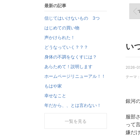
最新の記事
信じてはいけないもの 3つ
はじめての買い物
声かけられた！
い
どうなっていく？？？
身体の不調をなくすには？
あらためて！説明します
2026-05
ホームページリニューアル！！
テーマ
もはや家
幸せなこと
銀河
年だから、、とは言わない！
服部
一覧を見る
って
嫌だ