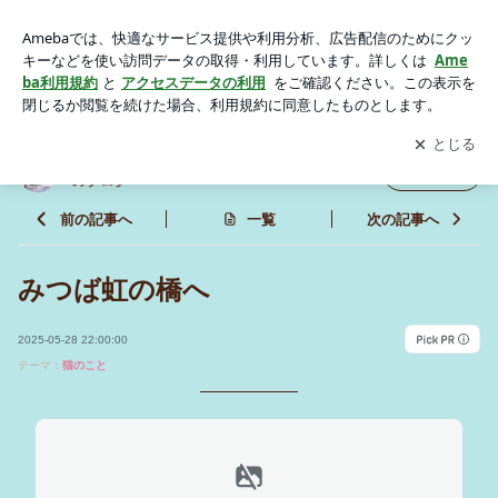
みつば虹の橋へ | 里親募集型保護猫×古民家カフェ Cafe Gatt
oのブログ
アプリをダウンロードして
ブログの更新通知
を受け取りまし
開く
ょう。
里親募集型保護猫×古民家カフェ Cafe Gatto
フォロー
のブログ
前の記事へ
一覧
次の記事へ
みつば虹の橋へ
2025-05-28 22:00:00
テーマ：
猫のこと