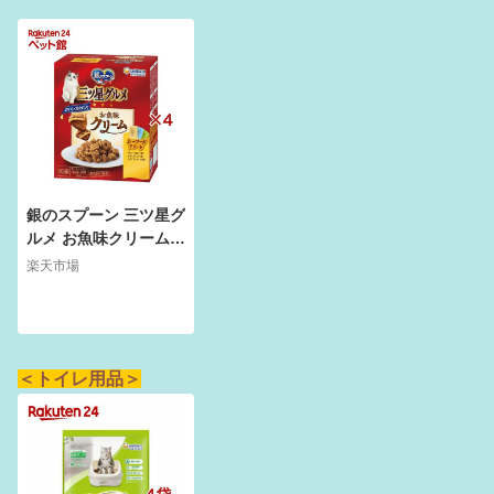
銀のスプーン 三ツ星グ
ルメ お魚味クリーム
シーフードレシピ 3種
楽天市場
のアソート(10袋入×4
セット(1箱18g))【dal
c_ginnospoon】【銀
のスプーン 三ツ星グル
メ】
＜トイレ用品＞