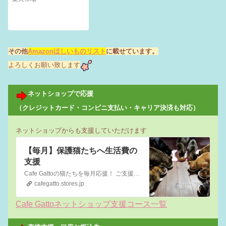
ラルソープの香り 5L
×6袋 関東当日便
その他
Amazonほしいものリスト
に載せています。
よろしくお願い致します
ネットショップで応援
（クレジットカード・コンビニ支払い・キャリア決済も対応）
ネットショップからも支援していただけます
【毎月】保護猫たちへ生活費の
支援
Cafe Gattoの猫たちを毎月応援！ ご支援金は保護猫たちのご飯代や医療費など保護猫カフェの運営費に充てられます。 猫たちの居場所を守り、1匹でも多くの猫たちに家族を見つけられるよう 皆さまのご協力をお願いいたします！ ☆毎月御礼のメッセージを送らせていただきます☆
cafegatto.stores.jp
Cafe Gattoネットショップ支援コース一覧