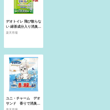
デオトイレ 飛び散らな
い 緑茶成分入り消臭サ
ンド 猫砂(4L*4袋セッ
楽天市場
ト)【デオトイレ取替
サンド】
ユニ・チャーム デオ
サンド 香りで消臭す
る紙砂 猫砂 ナチュ
楽天市場