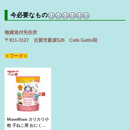
今必要なもの
物資送付先住所
〒811-3127 古賀市新原526 Cafe Gatto宛
＜フード＞
MiawMiaw カリカリ小
粒 子ねこ用 おにくと