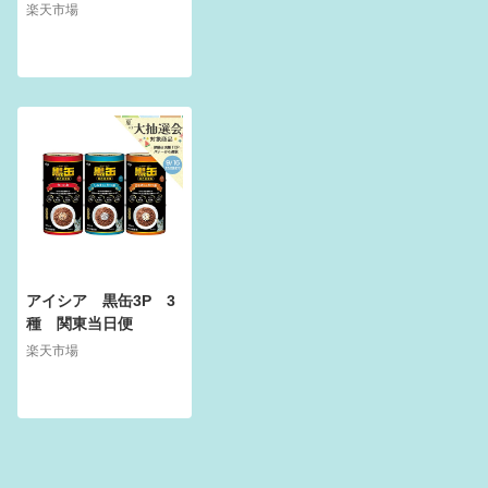
おさかなブレンド(580
楽天市場
g*2袋セット)【ミャウ
ミャウ(Miaw Miaw)】
アイシア 黒缶3P 3
種 関東当日便
楽天市場