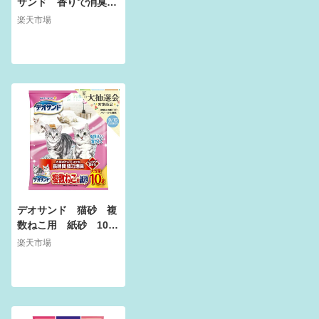
サンド 香りで消臭す
る紙砂 猫砂 ナチュ
楽天市場
ラルソープの香り 5L
×6袋【HLS_DU】 関
東当日便
デオサンド 猫砂 複
数ねこ用 紙砂 10L
お一人様5点限り【H
楽天市場
LS_DU】 関東当日便