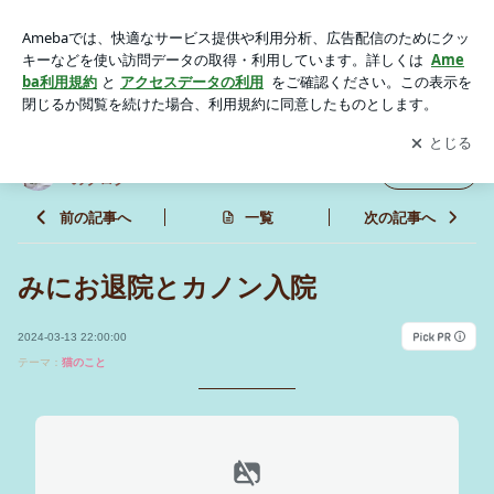
みにお退院とカノン入院 | 里親募集型保護猫×古民家カフェ
Cafe Gattoのブログ
アプリをダウンロードして
ブログの更新通知
を受け取りまし
開く
ょう。
里親募集型保護猫×古民家カフェ Cafe Gatto
フォロー
のブログ
前の記事へ
一覧
次の記事へ
みにお退院とカノン入院
2024-03-13 22:00:00
テーマ：
猫のこと