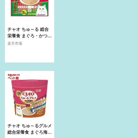
チャオ ちゅ～る 総合
栄養食 まぐろ・かつお
バラエティ(14g*40本
楽天市場
入)【ちゅ～る】
チャオ ちゅ～るグルメ
総合栄養食 まぐろ海鮮