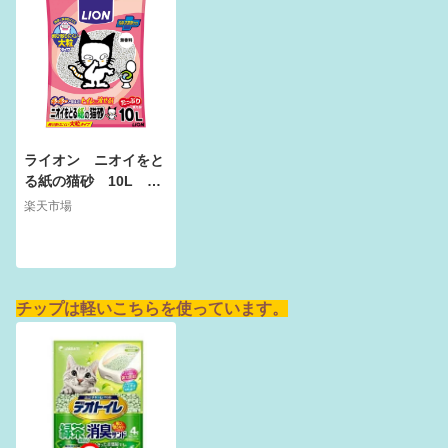
ライオン ニオイをと
る紙の猫砂 10L 猫
砂 固まる 流せる
楽天市場
燃やせる お一人様5
点限り【HLS_DU】
関東当日便
チップは軽いこちらを使っています。