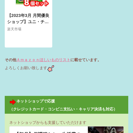
【2023年3月 月間優良
ショップ】ユニ・チャ
ーム デオトイレ 飛
楽天市場
び散らない緑茶成分入
り消臭サンド 4L 8
個セット 猫砂 ネコ
砂※パッケージ、デザ
インが変更となる場合
その他
Ａｍａｚｏｎほしいものリスト
に載せています。
がございます 45206
よろしくお願い致します
99680759
ネットショップで応援
（クレジットカード・コンビニ支払い・キャリア決済も対応）
ネットショップからも支援していただけます