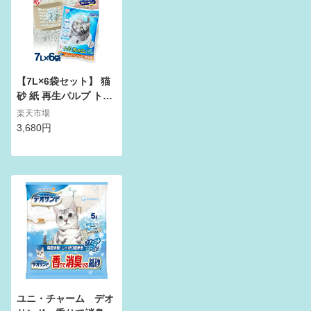
【7L×6袋セット】 猫
砂 紙 再生パルプ トイ
レに流せる 燃やせる
楽天市場
しっかり消臭 猫砂 ア
3,680円
イリスオーヤマ ネコ砂
猫 トイレ ペーパーフ
レッシュ7L×6 PFC-7L
紙砂 ネコ砂 溶ける 固
まる 猫 アイリスオー
ヤマ
ユニ・チャーム デオ