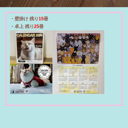
・壁掛け 残り
15
冊
・卓上 残り
25
冊