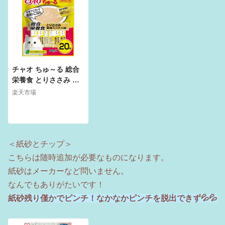
チャオ ちゅ～る 総合
栄養食 とりささみ 海
鮮ミックス味(14g*20
楽天市場
本入)【ちゅ～る】
＜紙砂とチップ＞
こちらは随時追加が必要なものになります。
紙砂はメーカーなど問いません。
なんでもありがたいです！
紙砂残り僅かでピンチ！なかなかピンチを脱出できず💦💦