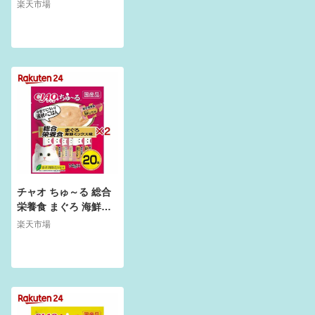
バラエティ(14g*120本
楽天市場
入)【dalc_inaba】
【ちゅ～る】
チャオ ちゅ～る 総合
栄養食 まぐろ 海鮮ミ
ックス味(20本入×2セ
楽天市場
ット(1本14g))【ちゅ
～る】