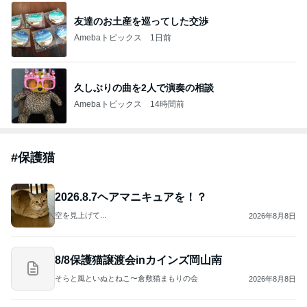
友達のお土産を巡ってした交渉
Amebaトピックス
1日前
久しぶりの曲を2人で演奏の相談
Amebaトピックス
14時間前
#
保護猫
2026.8.7ヘアマニキュアを！？
空を見上げて...
2026年8月8日
8/8保護猫譲渡会inカインズ岡山南
そらと風といぬとねこ〜倉敷猫まもりの会
2026年8月8日