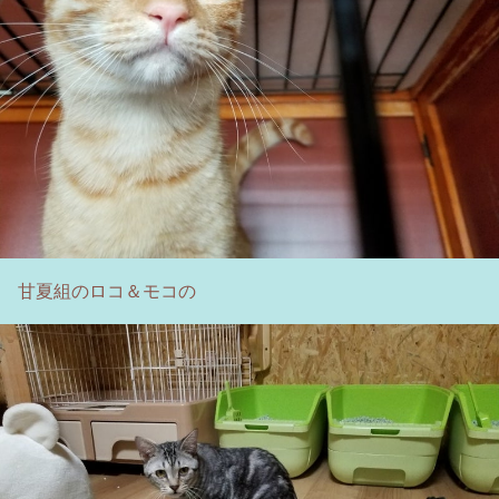
甘夏組のロコ＆モコの