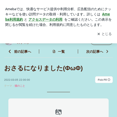
おさるになりました(ΦωΦ) | 里親募集型保護猫×古民家カフ
ェ Cafe Gattoのブログ
アプリをダウンロードして
ブログの更新通知
を受け取りまし
開く
ょう。
里親募集型保護猫×古民家カフェ Cafe Gatto
フォロー
のブログ
前の記事へ
一覧
次の記事へ
おさるになりました(ΦωΦ)
2022-03-05 22:00:00
テーマ：
猫のこと