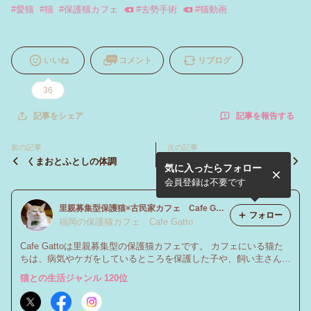
#
愛猫
#
猫
#
保護猫カフェ
#
去勢手術
#
猫動画
いいね
コメント
リブログ
36
記事を報告する
記事をシェア
前の記事
次の記事
くまおとふとしの体調
猫ボール入荷しました！！
気に入ったらフォロー
会員登録は不要です
里親募集型保護猫×古民家カフェ Cafe Gattoのブログ
フォロー
福岡の保護猫カフェ Cafe Gatto
Cafe Gattoは里親募集型の保護猫カフェです。 カフェにいる猫た
ちは、病気やケガをしているところを保護した子や、飼い主さんの
事情でお家がなくなって引き受けた子たちです。 この子たちの“ず
猫との生活ジャンル 120位
っとのおうち”を探しています。