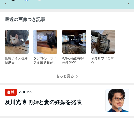
最近の画像つき記事
椛島アイス在庫
タンゴのトライ
8月の猫福寺御
今月もやります
状況☆
アル出発日が決
朱印(*^^*)
☆
定しました！！
もっと見る
速報
ABEMA
及川光博 再婚と妻の妊娠を発表