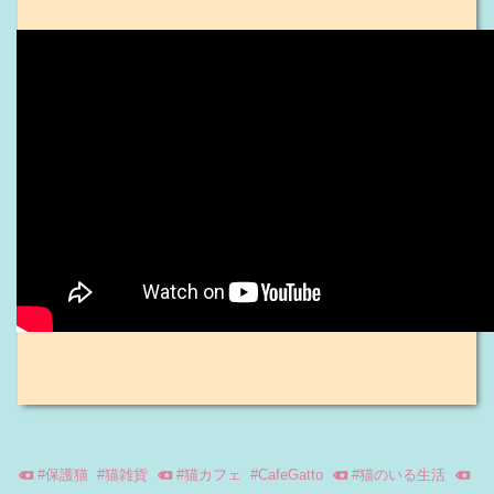
#
保護猫
#
猫雑貨
#
猫カフェ
#
CafeGatto
#
猫のいる生活