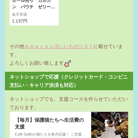
ボール売り カルカ
ン パウチ ゼリー仕
立て 15歳から まぐ
楽天市場
ろとたい 70g 1ボ
1,137円
ール16袋 キャットフ
ード カルカン 超高
齢猫用 関東当日便
その他
Ａｍａｚｏｎほしいものリスト
に載せていま
す。
よろしくお願い致します
ネットショップで応援（クレジットカード・コンビニ
支払い・キャリア決済も対応）
ネットショップでも、支援コースを作らせていただい
ております。
【毎月】保護猫たちへ生活費の
支援
Cafe Gattoの猫たちを毎月応援！ ご支援金は保護猫たちのご飯代や医療費など保護猫カフェの運営費に充てられます。 猫たちの居場所を守り、1匹でも多くの猫たちに家族を見つけられるよう 皆さまのご協力をお願いいたします！ ☆毎月御礼のメッセージを送らせていただきます☆