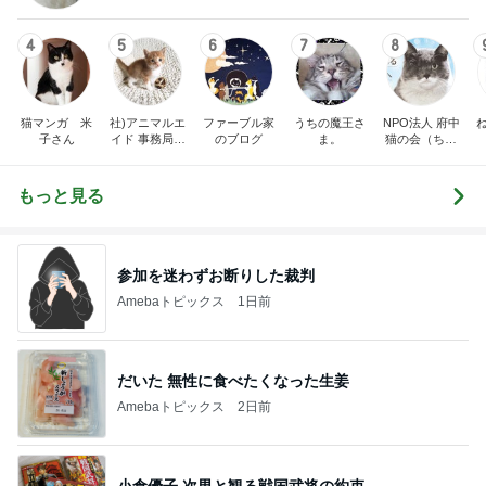
4
5
6
7
8
猫マンガ 米
社)アニマルエ
ファーブル家
うちの魔王さ
NPO法人 府中
子さん
イド 事務局＆
のブログ
ま。
猫の会（ちゅ
みんなの日記
ー猫）
もっと見る
参加を迷わずお断りした裁判
Amebaトピックス
1日前
だいた 無性に食べたくなった生姜
Amebaトピックス
2日前
小倉優子 次男と観る戦国武将の約束