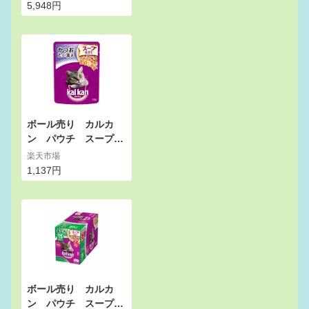
4ケース] 安心の正規品
5,948円
猫 [ROYAL CANIN FH
N-WET 猫用ウェット
パウチ] キャットフー
ド 半生 45437390603
97 #w-131586【RC_
WET】【お得な48個
セット】
ボール売り カルカ
ン パウチ スープ仕
立て かつおたい添
楽天市場
え 70g 1ボール16
1,137円
袋 キャットフード
カルカン 成猫用【H
LS_DU】 関東当日便
ボール売り カルカ
ン パウチ スープ仕