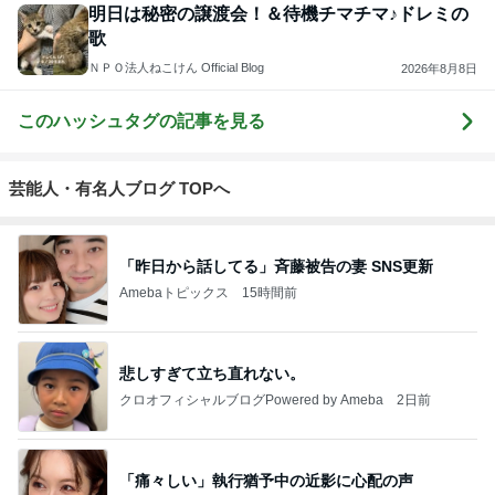
明日は秘密の譲渡会！＆待機チマチマ♪ドレミの
歌
ＮＰＯ法人ねこけん Official Blog
2026年8月8日
このハッシュタグの記事を見る
芸能人・有名人ブログ TOPへ
「昨日から話してる」斉藤被告の妻 SNS更新
Amebaトピックス
15時間前
悲しすぎて立ち直れない。
クロオフィシャルブログPowered by Ameba
2日前
「痛々しい」執行猶予中の近影に心配の声