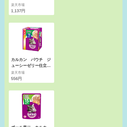
立て 15歳から まぐ
楽天市場
ろ 70g 1ボール16
1,137円
袋入り キャットフー
ド カルカン 超高齢
猫用【HLS_DU】 関
東当日便
カルカン パウチ ジ
ューシーゼリー仕立
て 11歳から まぐ
楽天市場
ろ 70g 8袋パッ
556円
ク キャットフード
カルカン 超高齢猫
用 関東当日便