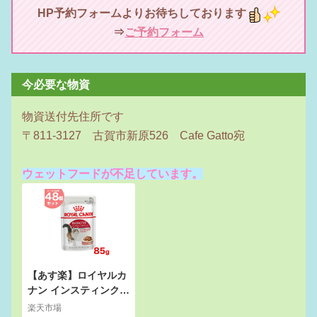
HP予約フォームよりお待ちしております
⇒
ご予約フォーム
今必要な物資
物資送付先住所です
〒811-3127 古賀市新原526 Cafe Gatto宛
ウェットフードが不足しています。
【あす楽】ロイヤルカ
ナン インスティンクテ
ィブ 85g×48個[12個×
楽天市場