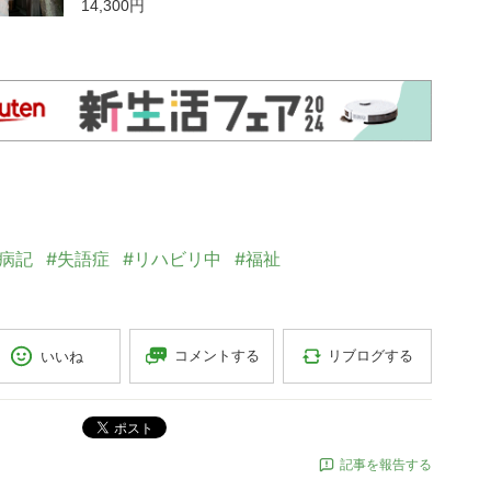
14,300円
ン
闘病記
#失語症
#リハビリ中
#福祉
コメントする
リブログする
いいね
ポスト
記事を報告する