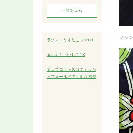
一覧を見る
ミシン
ラクマ.~ミオねこ's shop
メルカリ.~いちごCK
楽天ブログ.~スコティッシ
ュフォールドの小町な風景