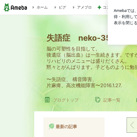
コストコで購入し快
ホーム
ピグ
アメブロ
浴衣ほどき | 失語症 neko-358のブログ
失語症 neko-358のブ
脳の可塑性を目指して。
後遺症（脳出血）は一生続きます。です
リハビリのメニューは盛りだくさん。
黙々とがんばります。子どものように勉
〜失語症、 構音障害、
片麻痺、高次機能障害〜2016.1.27.
ブログトップ
記事一覧
最新の記事