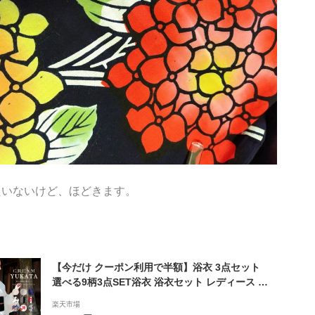
たいないけど、ほどきます。
【今だけ クーポン利用で半額】浴衣 3点セット
選べる9柄3点SET浴衣 浴衣セット レディース 浴
衣3点セット ゆかた 簡単 下駄付き 帯付き 一人で
楽天市場
着れる お祭り 花火 夏 かわいい レトロ 大正ロマ