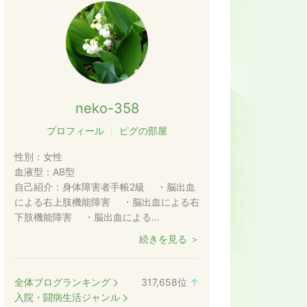
neko-358
プロフィール
ピグの部屋
性別：
女性
血液型：
AB型
自己紹介：
身体障害者手帳2級 ・脳出血
による右上肢機能障害 ・脳出血による右
下肢機能障害 ・脳出血による...
続きを見る ＞
全体ブログランキング
317,658
位
↑
ラ
入院・闘病生活ジャンル