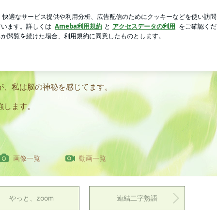
適になったトイレ
芸能人ブログ
人気ブログ
新規登録
ログ
が、私は脳の神秘を感じてます。
強します。
画像一覧
動画一覧
やっと、zoom
連結二字熟語