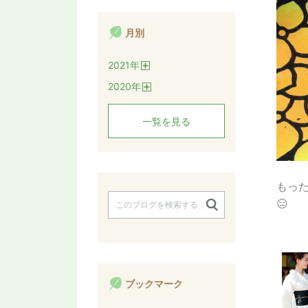
月別
2021
年
開
2020
年
く
開
く
一覧を見る
もっ
😑
ブックマーク