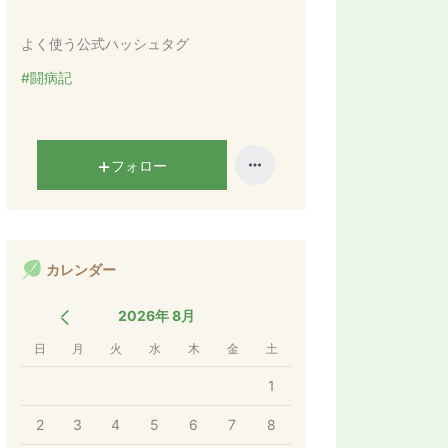
ン
キ
よく使う公式ハッシュタグ
ン
グ
#闘病記
上
昇
フォロー
カレンダー
2026年 8月
日
月
火
水
木
金
土
1
2
3
4
5
6
7
8