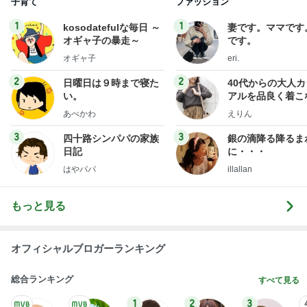
一歩前進と気が休まらない週末
Amebaトピックス
23時間前
”準備は良いですかね 23日にアップした記事もっ
かい流しておきますね
咲良オフィシャルブログ「悲しみから一抜け」Pow
1日前
ered by Ameba
通いたくなった喫茶店のモーニング
Amebaトピックス
1日前
外国人の生活保護受給は憲法違反・・中国人の生活
保護不正受給で貯蓄４０００万円、本国にマンショ
ンを
日本人よ、いつまで寝てる、起きろ。
1日前