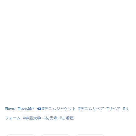
#
levis
#
levis557
#
デニムジャケット
#
デニムリペア
#
リペア
#
リ
フォーム
#
学芸大学
#
祐天寺
#
古着屋