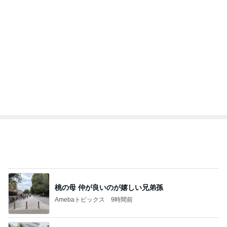
1
1
kosodatefulな毎日 ～
妻です。ママです
オギャ子の暴走～
です。
オギャ子
eri.
2
2
日曜日は９時まで寝た
40代からの大人
い。
アルを品良く着こ
ファッションブロ
あべかわ
えりん
3
3
四十路シンパパの家族
銀の滴降る降るま
日記
に・・・
はやパパ
illallan
もっと見る
オフィシャルブロガーランキング
総合ランキング
すべて見る
1
2
3