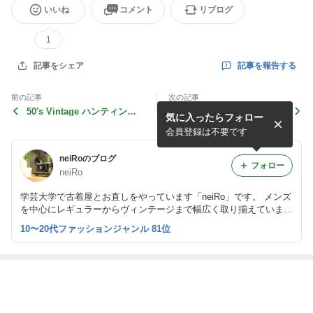
いいね
コメント
リブログ
1
記事を報告する
記事をシェア
前の記事
次の記事
50's Vintage ハンティング
80's PenField アノラックパ
気に入ったらフォロー
ベスト
ーカー
会員登録は不要です
neiRoのブログ
フォロー
neiRo
学芸大学で古着屋とお直しをやっています「neiRo」です。 メンズ
を中心にレギュラーからヴィンテージまで幅広く取り揃えていま
す。 入荷情報、お直しのご依頼など随時更新していきますのでよ
10〜20代ファッションジャンル 81位
ろしくお願いします。
最近の画像つき記事