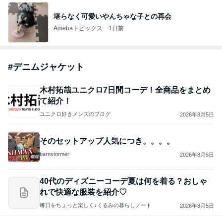
”準備は良いですかね 23日にアップした記事もっ
かい流しておきますね
咲良オフィシャルブログ「悲しみから一抜け」Pow
1日前
ered by Ameba
ジャンルランキング
10〜20代ファッション
7,159人参加中
1
ハリウッドセレブ通信～２
Moca11
2
かいかいききのノート
カイカイキキのノート
3
前敦やすすのブログ & 大谷翔平ファン俱楽部。
前敦やすす