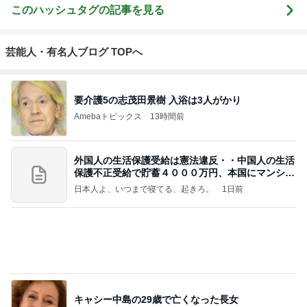
4
5
6
7
8
私の日常
北澤 希世子の
山梨 甲府 古着
ヘアメイク宮
Redrum
H
FASHION◆bl
屋 NEVER MI
澤舞がご提案
og
ND
♩パーソナル
カラー&骨格
診断&顔分析
もっと見る
メイクレッス
ンサロン【東
京・埼玉大
宮】