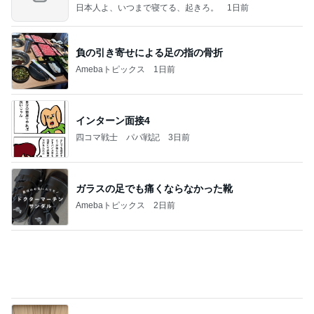
だいた 涼しい時期に引越したい思い
Amebaトピックス
18時間前
So many Pooh bears rained down on the ice
フィギュアスケート応援（くまはともだち）
2日前
あの人と言い争いになりかけた朝
Amebaトピックス
1日前
NPO
日本人
8日前