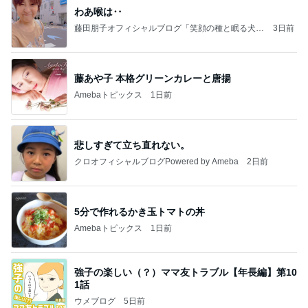
わあ喉は‥
藤田朋子オフィシャルブログ「笑顔の種と眠る犬」
3日前
Powered by Ameba
藤あや子 本格グリーンカレーと唐揚
Amebaトピックス
1日前
悲しすぎて立ち直れない。
クロオフィシャルブログPowered by Ameba
2日前
5分で作れるかき玉トマトの丼
Amebaトピックス
1日前
強子の楽しい（？）ママ友トラブル【年長編】第10
1話
ウメブログ
5日前