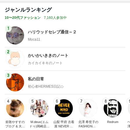
ジャンルランキング
10〜20代ファッション
7,160人参加中
1
ハリウッドセレブ通信～２
Moca11
2
かいかいききのノート
カイカイキキのノート
3
私の日常
初心者HERMES日記🍊
4
5
6
7
8
前敦やすすの
M.deux(エム
山梨 甲府 古着
北澤 希世子の
Redrum
ブログ & 大谷
ドゥ)岡崎店ブ
屋 NEVER MI
FASHION◆bl