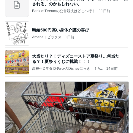
される、のかもしれない。
Bank of Dreamの公営競技はどこへ行く
11日前
時給500円高い身体介護の喜び
Amebaトピックス
1日前
大当たり？！ディズニーストア夏祭り…何当た
る？！夏祭りくじに挑戦！！！
高校生Dヲタ Ꭰ-ᎮꭵꭹꭴのDisneyにっき！！✎ܚ
14日前