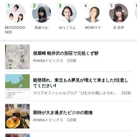
1
2
3
4
5
BEYOOOOO
島倉りか
ゆうこりん
MOMIママ
石 安伊
NDS
假屋崎 軽井沢の別荘で元祖くず餅
Amebaトピックス
1日前
能登揺れ、東北も⚠️夢見が増えて来ました❗️注意し
てください❗️
マリアオフィシャルブログ「ひむかの風にさそわれ
2日前
て」Powered by Ameba
期待が大き過ぎたビジホの朝食
Amebaトピックス
1日前