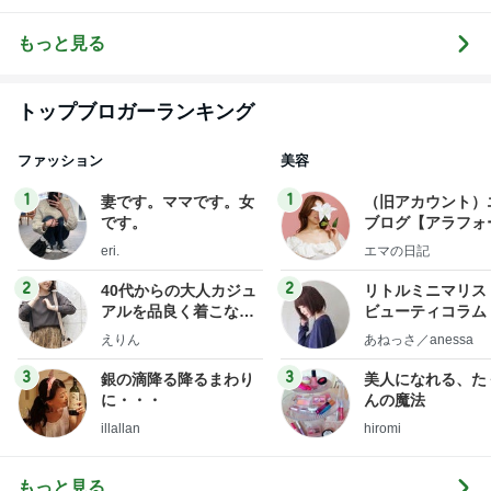
翔平ファン俱
ログ
ND
og
楽部。
もっと見る
トップブロガーランキング
ファッション
美容
1
1
妻です。ママです。女
（旧アカウント）
です。
ブログ【アラフォ
社売却セカンドラ
eri.
エマの日記
フ】
2
2
40代からの大人カジュ
リトルミニマリス
アルを品良く着こなす
ビューティコラム 
ファッションブログ
little minimalist'
えりん
あねっさ／anessa
uty colum
3
3
銀の滴降る降るまわり
美人になれる、た
に・・・
んの魔法
illallan
hiromi
もっと見る