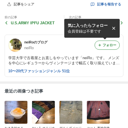
記事を報告する
記事をシェア
前の記事
次の記事
U.S.ARMY IPFU JACKET
ライナージャケット ダメー
気に入ったらフォロー
ジリペア
会員登録は不要です
neiRoのブログ
フォロー
neiRo
学芸大学で古着屋とお直しをやっています「neiRo」です。 メンズ
を中心にレギュラーからヴィンテージまで幅広く取り揃えていま
す。 入荷情報、お直しのご依頼など随時更新していきますのでよ
10〜20代ファッションジャンル 51位
ろしくお願いします。
最近の画像つき記事