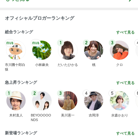
オフィシャルブロガーランキング
総合ランキング
すべて見る
1
2
3
市川團十郎白
小林麻央
だいたひかる
桃
クロ
猿
急上昇ランキング
すべて見る
1
2
3
4
5
木村直人
BEYOOOOO
美川憲一
吉岡淳
水森かおり
NDS
新登場ランキング
すべて見る