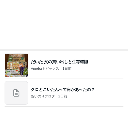
☆We're timelesz LIVE TOUR 2026 episode2 MO
MENTUM
☆☆☆ゆきちにっき☆☆☆
7日前
鷲と鷹の大きさでしていた勘違い
Amebaトピックス
1日前
㊗️喜びを分け合える未来❣️”【この混沌の理由】”⽇
本も⾦融リセットの準備をしてます ””
あいすくりーむ『めるころ』
4時間前
悩んだハウスメーカー選びの決め手
Amebaトピックス
2日前
よし、タイ行こ