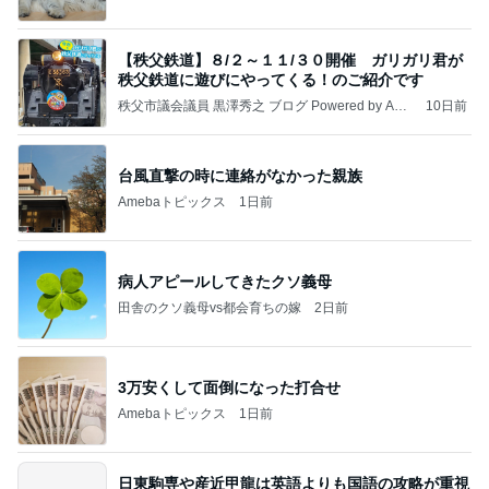
【秩父鉄道】８/２～１１/３０開催 ガリガリ君が
秩父鉄道に遊びにやってくる！のご紹介です
秩父市議会議員 黒澤秀之 ブログ Powered by Ame
10日前
ba
台風直撃の時に連絡がなかった親族
Amebaトピックス
1日前
病人アピールしてきたクソ義母
田舎のクソ義母vs都会育ちの嫁
2日前
3万安くして面倒になった打合せ
Amebaトピックス
1日前
日東駒専や産近甲龍は英語よりも国語の攻略が重視