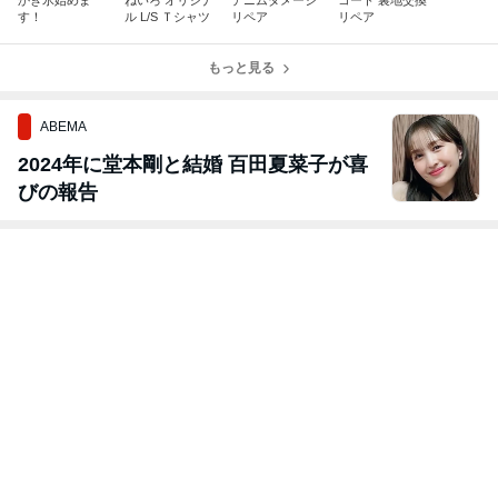
かき氷始めま
ねいろ オリジナ
デニムダメージ
コート 裏地交換
す！
ル L/S Ｔシャツ
リペア
リペア
もっと見る
ABEMA
2024年に堂本剛と結婚 百田夏菜子が喜
びの報告