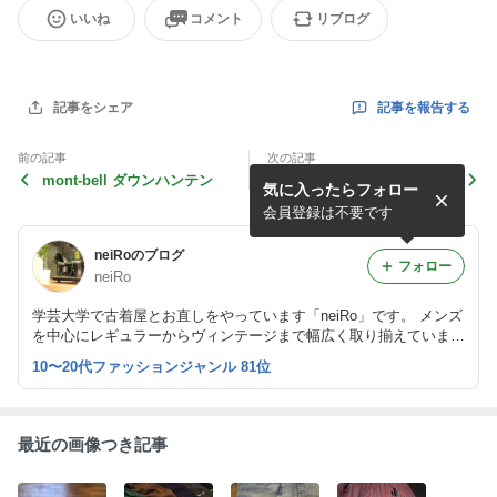
いいね
コメント
リブログ
記事を報告する
記事をシェア
前の記事
次の記事
mont-bell ダウンハンテン
Barbour BEDALE SL オイ
気に入ったらフォロー
ルドジャケット
会員登録は不要です
neiRoのブログ
フォロー
neiRo
学芸大学で古着屋とお直しをやっています「neiRo」です。 メンズ
を中心にレギュラーからヴィンテージまで幅広く取り揃えていま
す。 入荷情報、お直しのご依頼など随時更新していきますのでよ
10〜20代ファッションジャンル 81位
ろしくお願いします。
最近の画像つき記事