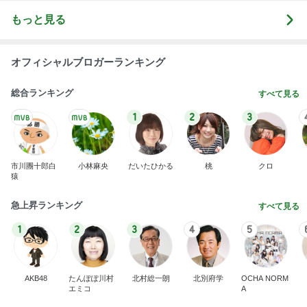
もっと見る
オフィシャルブロガーランキング
総合ランキング
すべて見る
1
2
3
市川團十郎白
小林麻央
だいたひかる
桃
クロ
猿
急上昇ランキング
すべて見る
1
2
3
4
5
AKB48
たんぽぽ川村
北村総一朗
北別府学
OCHA NORM
エミコ
A