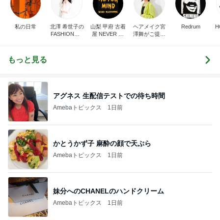
私の日常
北澤 希世子の
山梨 甲府 古着
ヘアメイク宮
Redrum
H
FASHION◆bl
屋 NEVER MI
澤舞がご提案
og
ND
♩パーソナル
カラー&骨格
診断&顔分析
もっと見る
メイクレッス
ンサロン【東
京・埼玉大
宮】
アグネス 生配信テストでの待ち時間
Amebaトピックス
1日前
かとうかず子 麻酔の顔で天ぷら
Amebaトピックス
1日前
妹分へのCHANELのハンドクリーム
Amebaトピックス
1日前