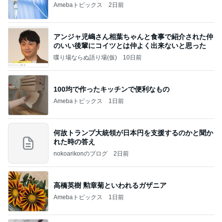
Amebaトピックス
2日前
アンジャ児嶋さん相葉ちゃんと食事で紹介された仲
のいい後輩にコイツとは仲よく出来ないと思った
喋り場ならぬ語り場(仮)
10日前
100均で作ったキッチンで便利なもの
Amebaトピックス
1日前
何故トランプ大統領が日本円を支援するのかと聞か
れた時の答え
nokoarikonのブログ
2日前
高橋英樹 勲章菊といわれるガザニア
Amebaトピックス
1日前