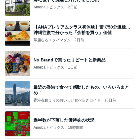
Amebaトピックス
2日前
【ANAプレミアムクラス初体験】雷で50分遅延…
沖縄往復で分かった「余裕を買う」価値
華麗なるスタバマダム
2日前
No Brandで買ったリピートと新商品
Amebaトピックス
1日前
最近の香港で食べて感動したもの、いろいろまと
め！
香港在住えりのおいしい食べ歩きガイド
13日前
過半数が下落した優待株の状況
Amebaトピックス
19時間前