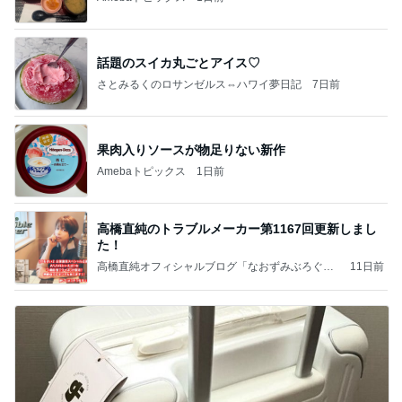
話題のスイカ丸ごとアイス♡
さとみるくのロサンゼルス⇔ハワイ夢日記
7日前
果肉入りソースが物足りない新作
Amebaトピックス
1日前
高橋直純のトラブルメーカー第1167回更新しまし
た！
高橋直純オフィシャルブログ「なおずみぶろぐ」
11日前
Powered by Ameba