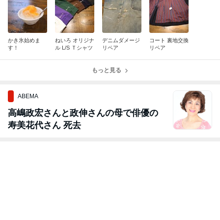
かき氷始めま
ねいろ オリジナ
デニムダメージ
コート 裏地交換
す！
ル L/S Ｔシャツ
リペア
リペア
もっと見る
ABEMA
高嶋政宏さんと政伸さんの母で俳優の
寿美花代さん 死去