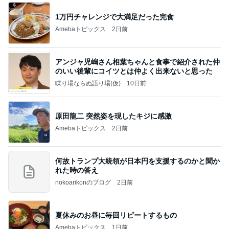
1万円チャレンジで大満足だった完食
Amebaトピックス
2日前
アンジャ児嶋さん相葉ちゃんと食事で紹介された仲
のいい後輩にコイツとは仲よく出来ないと思った
喋り場ならぬ語り場(仮)
10日前
原田龍二 突然姿を現したキジに感激
Amebaトピックス
2日前
何故トランプ大統領が日本円を支援するのかと聞か
れた時の答え
nokoarikonのブログ
2日前
夏休みのお昼に毎回リピートするもの
Amebaトピックス
1日前