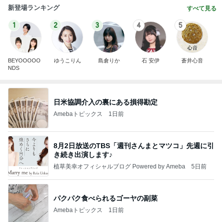
新登場ランキング
すべて見る
1
2
3
4
5
BEYOOOOO
ゆうこりん
島倉りか
石 安伊
蒼井心音
NDS
日米協調介入の裏にある損得勘定
Amebaトピックス
1日前
8月2日放送のTBS「週刊さんまとマツコ」先週に引
き続き出演します♪
植草美幸オフィシャルブログ Powered by Ameba
5日前
パクパク食べられるゴーヤの副菜
Amebaトピックス
1日前