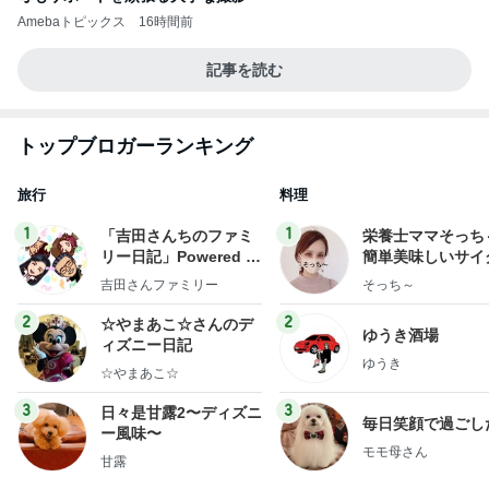
Amebaトピックス
16時間前
記事を読む
トップブロガーランキング
旅行
料理
1
1
「吉田さんちのファミ
栄養士ママそっち
リー日記」Powered b
簡単美味しいサイ
y Ameba 吉田さんファ
献立
吉田さんファミリー
そっち～
ミリーオフィシャルブ
ログ
2
2
☆やまあこ☆さんのデ
ゆうき酒場
ィズニー日記
ゆうき
☆やまあこ☆
3
3
日々是甘露2〜ディズニ
毎日笑顔で過ごし
ー風味〜
モモ母さん
甘露