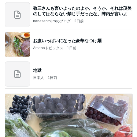
敬三さんも言いよったのよか。そうか。それは茂美
のしてはならない禁じ手だったな。陣内が言いよる
のよ
nanasantojiroのブログ
2日前
お腹いっぱいになった豪華なつけ麺
Amebaトピックス
1日前
地獄
日本人
1日前