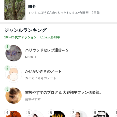
開卡
くいしんぼうCAMのもっとおいしい台湾!!!!
2日前
ジャンルランキング
10〜20代ファッション
7,159人参加中
1
ハリウッドセレブ通信～２
Moca11
2
かいかいききのノート
カイカイキキのノート
3
前敦やすすのブログ & 大谷翔平ファン俱楽部。
前敦やすす
4
5
6
7
8