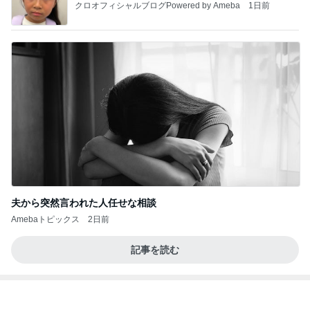
リーダーシップ関連質疑のポイント
Amebaトピックス
2日前
私達が何も言えなくなる事を楽しみにしていまー
す｡
最後の悪あがき
2日前
羨ましいと思った派遣社員の有給
Amebaトピックス
2日前
インターン面接3
四コマ戦士 パパ戦記
7日前