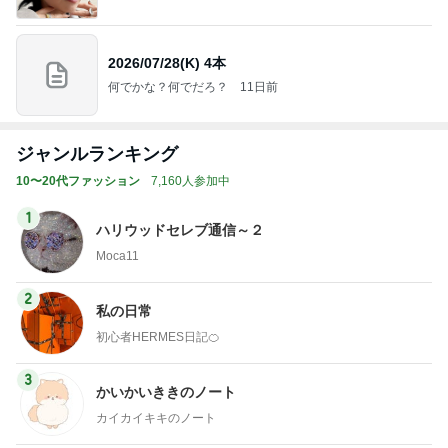
ジャンルランキング
10〜20代ファッション
7,160人参加中
1
ハリウッドセレブ通信～２
Moca11
2
私の日常
初心者HERMES日記🍊
3
かいかいききのノート
カイカイキキのノート
4
5
6
7
8
前敦やすすの
北澤 希世子の
ﾊﾟﾝｻｰﾌﾞﾛｸﾞ
Redrum
ヘアメイク宮