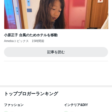
らりん☆のブログ
illallan
☆きらりん☆
もっと見る
オフィシャルブロガーランキング
総合ランキング
すべて見る
1
2
3
市川團十郎白
小林麻央
だいたひかる
桃
クロ
猿
急上昇ランキング
すべて見る
1
2
3
4
5
EBiDAN 39&Ki
高山善廣
こいたん
島倉りか
つばきファク