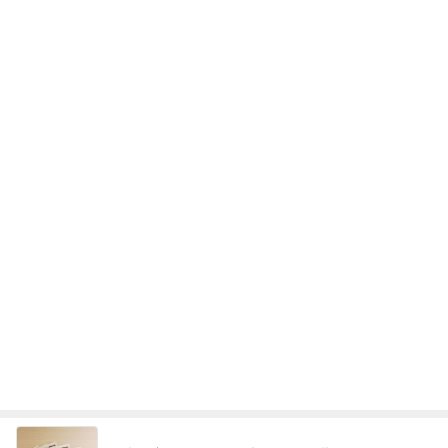
株主優待でお願いしたひとくち大福
Amebaトピックス
2日前
悲しすぎて立ち直れない。
クロオフィシャルブログPowered by Ameba
1日前