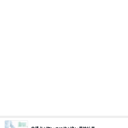
日経平均に比べ寂しい優待株の状況
Amebaトピックス
2日前
きっと高市ってこの時代に嘘、誤魔化し、はぐらか
しても【バレない】【通用する】とでも思ってたん
だろ
広報 いぬねこ本舗
9日前