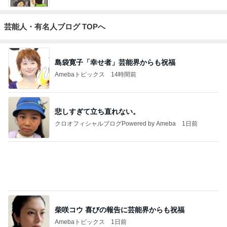
芸能人・有名人ブログ TOPへ
島袋寛子「幸せ者」芸能界からも祝福
Amebaトピックス
14時間前
悲しすぎて立ち直れない。
クロオフィシャルブログPowered by Ameba
1日前
柴咲コウ 喜びの報告に芸能界からも祝福
Amebaトピックス
1日前
2026/07/28(K) 4本
何でかな？何でだろ？
11日前