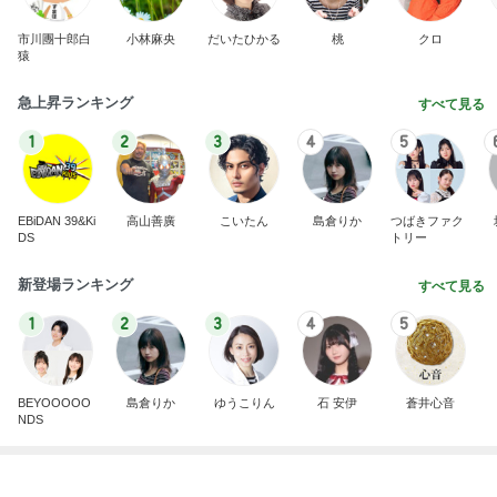
案内係を信じ乗った別の方面電車
Amebaトピックス
2日前
2026/07/28(K) 4本
何でかな？何でだろ？
11日前
1人で考えるには重すぎる夫の状態
Amebaトピックス
1日前
明日は1人で
だいたひかるオフィシャルブログ Powered by Ame
1日前
ba