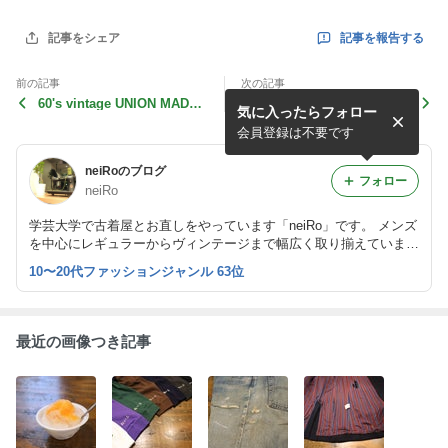
記事を報告する
記事をシェア
前の記事
次の記事
60's vintage UNION MADE
ノーカラーリメイク & アー
気に入ったらフォロー
デニム
ムホール出し
会員登録は不要です
neiRoのブログ
フォロー
neiRo
学芸大学で古着屋とお直しをやっています「neiRo」です。 メンズ
を中心にレギュラーからヴィンテージまで幅広く取り揃えていま
す。 入荷情報、お直しのご依頼など随時更新していきますのでよ
10〜20代ファッションジャンル 63位
ろしくお願いします。
最近の画像つき記事