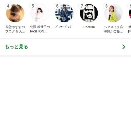
ブログ & 大谷
FASHION◆bl
澤舞がご提案
拝
翔平ファン俱
og
♩パーソナル
ir
楽部。
カラー&骨格
t
診断&顔分析
イ
もっと見る
メイクレッス
ンサロン【東
京・埼玉大
宮】
エレベーターで小用を足す子供
Amebaトピックス
2日前
「あつかましい」と指摘されたその心根
Amebaトピックス
1日前
友達が普通だと思いこんでいる娘
Amebaトピックス
14時間前
レジェンド松下のなんでもプレゼン！