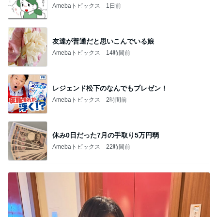
記事を読む
トップブロガーランキング
ファッション
インテリア&DIY
1
1
妻です。ママです。女
おうちと暮らしの
です。
ピ 〜HOME&LI
eri.
yuki (ドキ子）
2
2
40代からの大人カジュ
ほんとうに必要な
アルを品良く着こなす
か持たない暮らし
ファッションブログ
ep Life Simple
えりん
yukiko
ンテリアのきろく
3
3
銀の滴降る降るまわり
１００均・カルデ
に・・・
好き！食いしん坊