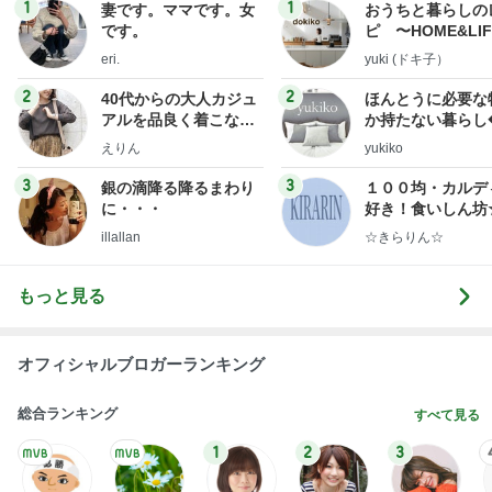
DS
トリー
新登場ランキング
すべて見る
1
2
3
4
5
BEYOOOOO
島倉りか
ゆうこりん
石 安伊
蒼井心音
NDS
帰省の度に義姉から徴収される会費
Amebaトピックス
2日前
横浜SOGOうまいもの大会
nanaオフィシャルブログ Powered by Ameba
11日前