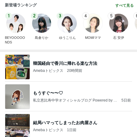
新登場ランキング
すべて見る
1
2
3
4
5
BEYOOOOO
島倉りか
ゆうこりん
MOMIママ
石 安伊
NDS
韓国経由で香川に帰れる楽な方法
Amebaトピックス
20時間前
もうすぐ〜〜♡
私立恵比寿中学オフィシャルブログ Powered by A
5日前
meba
結局ハマってしまったお肉屋さん
Amebaトピックス
1日前