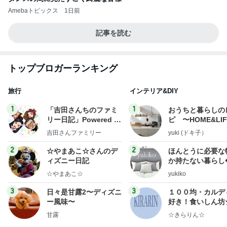
Amebaトピックス
1日前
記事を読む
トップブロガーランキング
旅行
インテリア&DIY
1
1
「吉田さんちのファミ
おうちと暮らしの
リー日記」Powered b
ピ 〜HOME&LI
y Ameba 吉田さんファ
吉田さんファミリー
yuki (ドキ子）
ミリーオフィシャルブ
ログ
2
2
☆やまあこ☆さんのデ
ほんとうに必要な
ィズニー日記
か持たない暮らし
ep Life Simple
☆やまあこ☆
yukiko
ンテリアのきろく
3
3
日々是甘露2〜ディズニ
１００均・カルデ
ー風味〜
好き！食いしん坊
らりん☆のブログ
甘露
☆きらりん☆