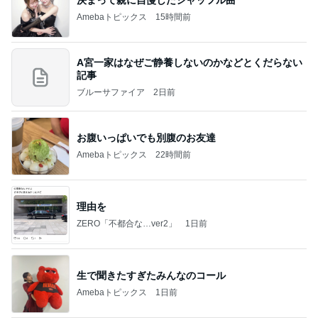
Amebaトピックス
15時間前
A宮一家はなぜご静養しないのかなどとくだらない
記事
ブルーサファイア
2日前
お腹いっぱいでも別腹のお友達
Amebaトピックス
22時間前
理由を
ZERO「不都合な…ver2」
1日前
生で聞きたすぎたみんなのコール
Amebaトピックス
1日前