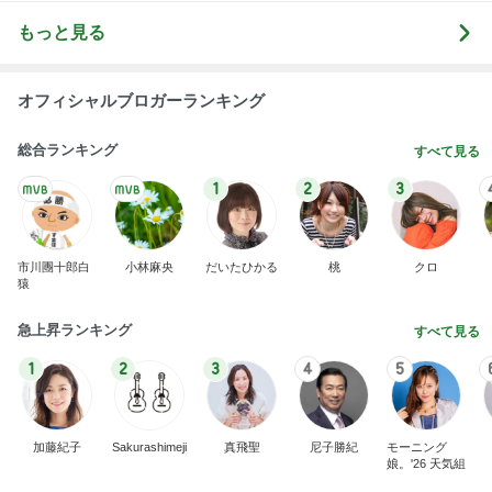
もっと見る
オフィシャルブロガーランキング
総合ランキング
すべて見る
1
2
3
市川團十郎白
小林麻央
だいたひかる
桃
クロ
猿
急上昇ランキング
すべて見る
1
2
3
4
5
加藤紀子
Sakurashimeji
真飛聖
尼子勝紀
モーニング
娘。'26 天気組