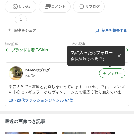
いいね
コメント
リブログ
1
記事を報告する
記事をシェア
前の記事
次の記事
ブランド古着 T-Shirt
USED コーチジャケット
気に入ったらフォロー
会員登録は不要です
neiRoのブログ
フォロー
neiRo
学芸大学で古着屋とお直しをやっています「neiRo」です。 メンズ
を中心にレギュラーからヴィンテージまで幅広く取り揃えていま
す。 入荷情報、お直しのご依頼など随時更新していきますのでよ
10〜20代ファッションジャンル 67位
ろしくお願いします。
最近の画像つき記事