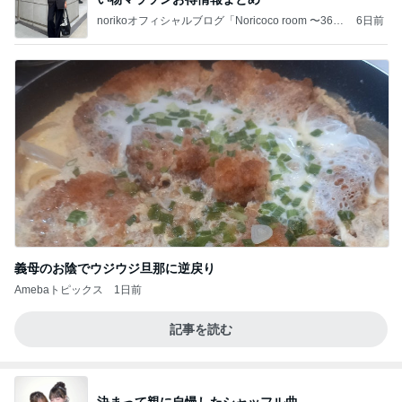
norikoオフィシャルブログ「Noricoco room 〜365
6日前
日コーディネート日記〜」Powered by Ameba
義母のお陰でウジウジ旦那に逆戻り
Amebaトピックス
1日前
記事を読む
決まって親に自慢したシャッフル曲