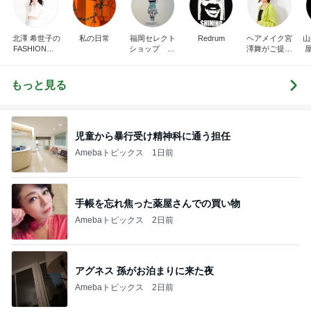
北澤 希世子の
私の日常
福岡セレクト
Redrum
ヘアメイク宮
山
FASHION◆bl
ショップ FL
澤舞がご提案
屋
og
ONT
♩パーソナル
カラー&骨格
診断&顔分析
もっと見る
メイクレッス
ンサロン【東
京・埼玉大
宮】
児童から暴行受け精神科に通う担任
Amebaトピックス
1日前
手帳を忘れ焦った薬屋さんでの買い物
Amebaトピックス
2日前
アグネス 孫がお泊まりに来た夜
Amebaトピックス
2日前