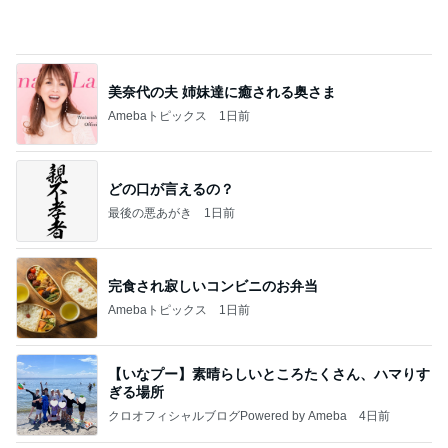
美奈代の夫 姉妹達に癒される奥さま
Amebaトピックス
1日前
どの口が言えるの？
最後の悪あがき
1日前
完食され寂しいコンビニのお弁当
Amebaトピックス
1日前
【いなプー】素晴らしいところたくさん、ハマりす
ぎる場所
クロオフィシャルブログPowered by Ameba
4日前