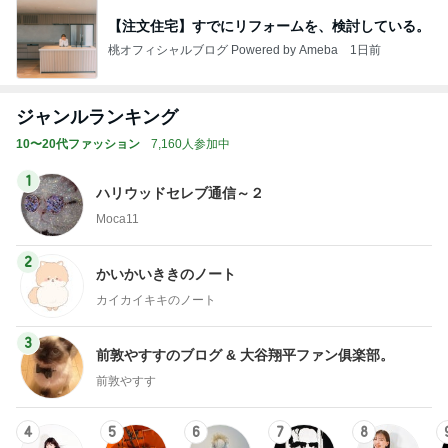
【注文住宅】すでにリフォームを、検討している。
桃オフィシャルブログ Powered by Ameba
1日前
ジャンルランキング
10〜20代ファッション
7,160人参加中
1
ハリウッドセレブ通信～２
Moca11
2
かいかいききのノート
カイカイキキのノート
3
前敦やすすのブログ & 大谷翔平ファン俱楽部。
前敦やすす
4
5
6
7
8