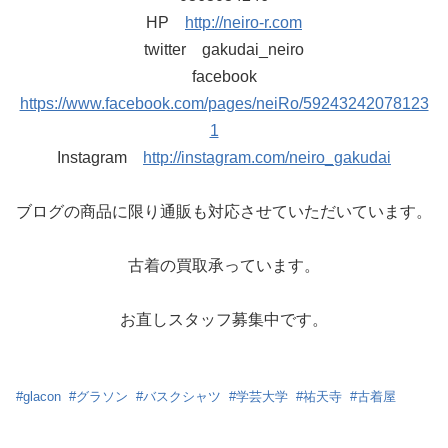
HP
http://neiro-r.com
twitter gakudai_neiro
facebook
https://www.facebook.com/pages/neiRo/59243242078123
1
Instagram
http://instagram.com/neiro_gakudai
ブログの商品に限り通販も対応させていただいています。
古着の買取承っています。
お直しスタッフ募集中です。
#
glacon
#
グラソン
#
バスクシャツ
#
学芸大学
#
祐天寺
#
古着屋