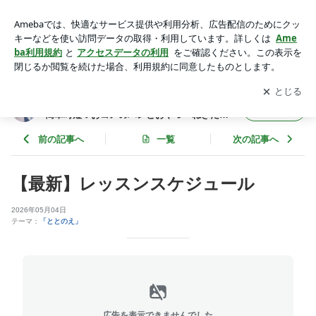
最新レッスンスケジュール | お米ブレッド工房 | 【愛知/オン
ライン】アラフィフ アラフォーの簡単時短♡おコメのパンと
アプリをダウンロードして
ブログの更新通知
を受け取りまし
開く
おやつ ねぎたさちよ♪
ょう。
【愛知/オンライン】アラフィフ アラフォーの
フォロー
簡単時短♡おコメのパンとおやつ ねぎたさ
ちよ♪
前の記事へ
一覧
次の記事へ
【最新】レッスンスケジュール
2026年05月04日
テーマ：
「ととのえ」
広告を表示できませんでした