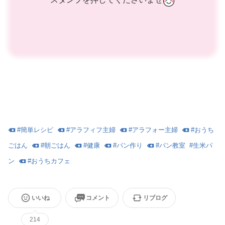
#
簡単レシピ
#
アラフィフ主婦
#
アラフォー主婦
#
おうち
ごはん
#
朝ごはん
#
健康
#
パン作り
#
パン教室
#
生米パ
ン
#
おうちカフェ
いいね
コメント
リブログ
214