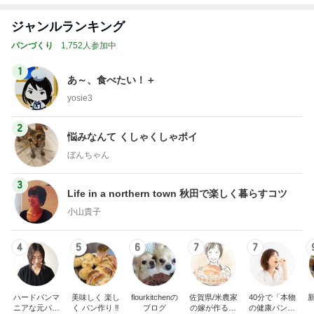
ジャンルランキング
パンづくり
1,752人参加中
1
あ～、食べたい！＋
yosie3
2
悩みなんて くしゃくしゃポイ
ぼんちゃん
3
Life in a northern town 秋田で楽しく暮らすコツ
小山貴子
4
5
6
7
7
ハードパンマ
美味しく 楽し
flourkitchenの
佐賀県/米農家
40分で「本物
ニアな元パン
く パン作り ‼︎
ブログ
の嫁が作る
の健康パン」