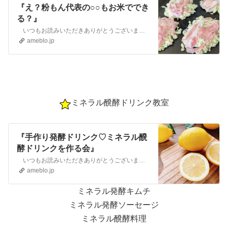
『え？粉もん代表の○○もお米ででき
る？』
いつもお読みいただきありがとうございます 愛知県小牧市 おこめと醗酵 40～50代身体もこころも変化する毎日に寄り添う世代の女性へ身体に優…
ameblo.jp
ミネラル醗酵ドリンク教室
『手作り発酵ドリンク♡ミネラル醗
酵ドリンクを作る会』
いつもお読みいただきありがとうございます 愛知県小牧市 さちよのアトリエ～丁寧な暮らし～ お米ブレッド工房おうちのお米でサクッと作れる新…
ameblo.jp
ミネラル発酵キムチ
ミネラル発酵ソーセージ
ミネラル醗酵料理