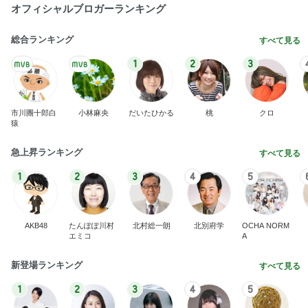
オフィシャルブロガーランキング
総合ランキング
すべて見る
1
2
3
市川團十郎白
小林麻央
だいたひかる
桃
クロ
猿
急上昇ランキング
すべて見る
1
2
3
4
5
AKB48
たんぽぽ川村
北村総一朗
北別府学
OCHA NORM
エミコ
A
新登場ランキング
すべて見る
1
2
3
4
5