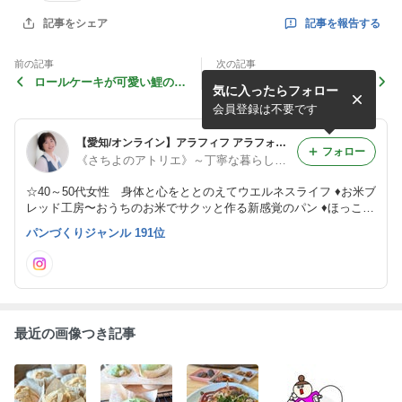
記事を報告する
記事をシェア
前の記事
次の記事
ロールケーキが可愛い鯉のぼ
思ったより簡単！お米から
気に入ったらフォロー
りに
「できた！」が増えていく
会員登録は不要です
【愛知/オンライン】アラフィフ アラフォーの簡単時短♡おコメのパンとおやつ ねぎたさちよ♪
フォロー
《さちよのアトリエ》～丁寧な暮らし～ ねぎたさちよ
☆40～50代女性 身体と心をととのえてウエルネスライフ ♦お米ブ
レッド工房〜おうちのお米でサクッと作る新感覚のパン ♦ほっこり
焼き菓子レッスン〜ホームメイドの原点。シンプルイズベスト ♦発
パンづくりジャンル 191位
酵の彩り〜ミネラル醗酵ドリンク〜
最近の画像つき記事