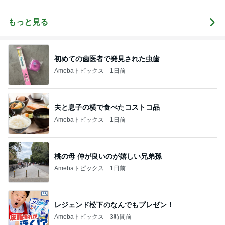
職人の講師が
おこめの天然
を作る！砂
教える・パン
酵母パン教室
糖・油・小
屋レベルの本
麦・乳・卵不
もっと見る
格バゲット
使用 グルテ
が、おうちで
ンフリー健康
焼けるように
パン教室めぐ
なるパン教室
りぱん（動画
【東京都杉並
レッスン＆商
初めての歯医者で発見された虫歯
区高円寺】
用利用）
Amebaトピックス
1日前
夫と息子の横で食べたコストコ品
Amebaトピックス
1日前
桃の母 仲が良いのが嬉しい兄弟孫
Amebaトピックス
1日前
レジェンド松下のなんでもプレゼン！
Amebaトピックス
3時間前