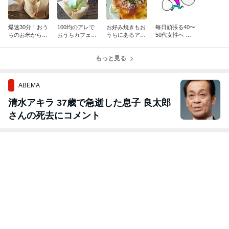
爆速30分！おう
100均のアレで
お好み焼きもお
毎日頑張る40〜
ちのお米からマ
おうちカフェ風
うちにあるアレ
50代女性へ お
フィン
マフィン
で作ります
米から作るパン
時間
もっと見る
ABEMA
清水アキラ 37歳で急逝した息子 良太郎
さんの死去にコメント