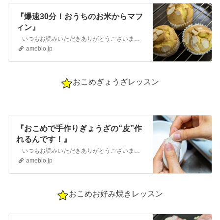
『爆速30分！おうちのお米からマフ
ィン』
いつもお読みいただきありがとうございます 愛知県小牧市 さちよのアトリエ～丁寧な暮らし～ お米ブレッド工房おうちのお米でサクッと作れる新…
ameblo.jp
おこめぎょうざレッスン
『おこめで手作りぎょうざの“皮”作
れるんです！』
いつもお読みいただきありがとうございます 愛知県小牧市 さちよのアトリエ～丁寧な暮らし～ 40～50代身体もこころも変化する毎日に寄り添…
ameblo.jp
おこめお好み焼きレッスン