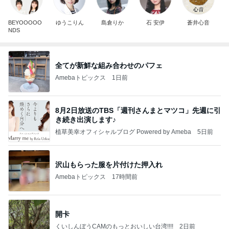
BEYOOOOO
ゆうこりん
島倉りか
石 安伊
蒼井心音
NDS
全てが新鮮な組み合わせのパフェ
Amebaトピックス
1日前
8月2日放送のTBS「週刊さんまとマツコ」先週に引
き続き出演します♪
植草美幸オフィシャルブログ Powered by Ameba
5日前
沢山もらった服を片付けた押入れ
Amebaトピックス
17時間前
開卡
くいしんぼうCAMのもっとおいしい台湾!!!!
2日前