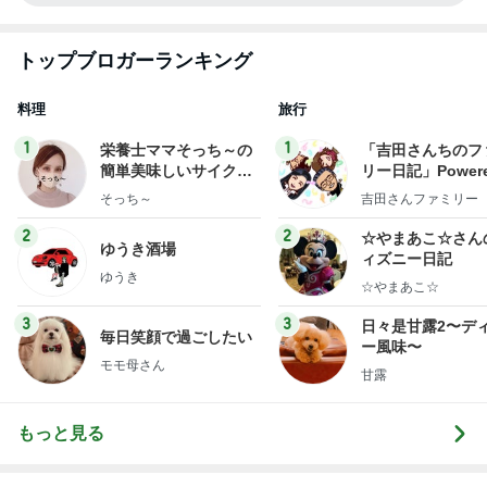
トップブロガーランキング
料理
旅行
1
1
栄養士ママそっち～の
「吉田さんちのフ
簡単美味しいサイクル
リー日記」Powere
献立
y Ameba 吉田さ
そっち～
吉田さんファミリー
ミリーオフィシャ
ログ
2
2
☆やまあこ☆さん
ゆうき酒場
ィズニー日記
ゆうき
☆やまあこ☆
3
3
日々是甘露2〜デ
毎日笑顔で過ごしたい
ー風味〜
モモ母さん
甘露
もっと見る