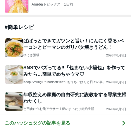
Amebaトピックス
1日前
#
簡単レシピ
ぱぱっとできてガツンと旨い！にんにく香る♪ベ
ーコンとピーマンのガリバタ焼きうどん！
ゆうき酒場
2026年8月5日
SNSでバズってる‼︎『包まない小籠包』を作って
みたら…簡単でめちゃウマ♡
Keep Smiling♪ 〜noripetit life〜 おうちごはんと日々の事。
2026年8月5日
年収控えめ家庭の自由研究に説教をする専業主婦
わたくし
ど田舎に住む元アラサー主婦のまったり節約生活
2026年8月5日
このハッシュタグの記事を見る