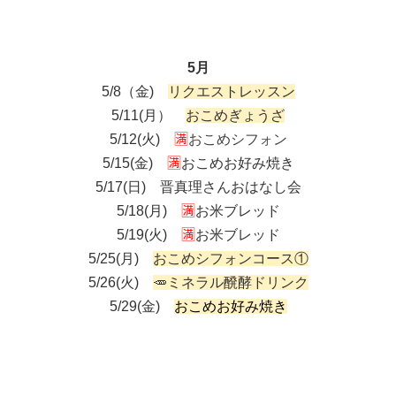
5月
5/8（金)
リクエストレッスン
5/11(月）
おこめぎょうざ
5/12(火)
🈵
おこめシフォン
5/15(金)
🈵
おこめお好み焼き
5/17(日) 晋真理さんおはなし会
5/18(月)
🈵
お米ブレッド
5/19(火)
🈵
お米ブレッド
5/25(月)
おこめシフォンコース①
5/26(火)
🥕ミネラル醗酵ドリンク
5/29(金)
おこめお好み焼き