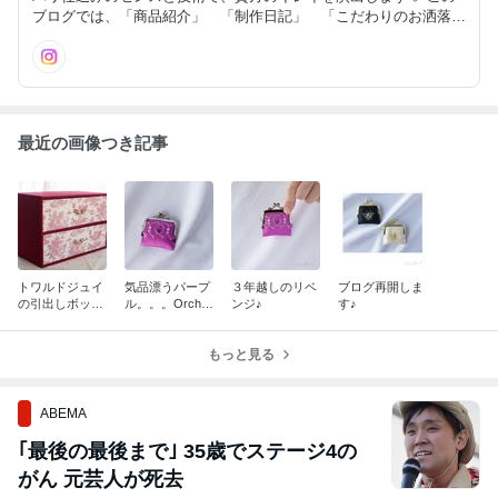
ブログでは、「商品紹介」 「制作日記」 「こだわりのお洒落ポ
イント」 などを織り交ぜて綴ってまいります。
最近の画像つき記事
トワルドジュイ
気品漂うパープ
３年越しのリベ
ブログ再開しま
の引出しボック
ル。。。Orchid
ンジ♪
す♪
ス♪（クリエイ
ée（オルキデ）
ション番外編）
もっと見る
ABEMA
｢最後の最後まで｣ 35歳でステージ4の
がん 元芸人が死去