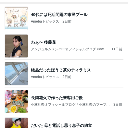
40代には死活問題の市民プール
Amebaトピックス
2日前
わぁ〜 後藤花
アンジュルムメンバーオフィシャルブログ Power
11日前
ed by Ameba
絶品だったほうじ茶のティラミス
Amebaトピックス
2日前
長岡花火で作った来客用ご飯
小林礼奈オフィシャルブログ「小林礼奈のブーブー
3日前
ブログ」Powered by Ameba
だいた 母と電話し思う息子の独立