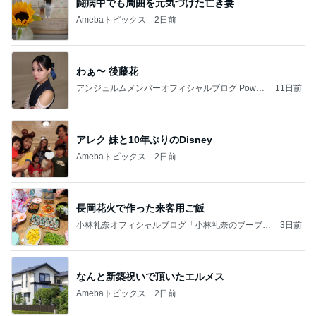
闘病中でも周囲を元気づけた亡き妻
Amebaトピックス
2日前
わぁ〜 後藤花
アンジュルムメンバーオフィシャルブログ Power
11日前
ed by Ameba
アレク 妹と10年ぶりのDisney
Amebaトピックス
2日前
長岡花火で作った来客用ご飯
小林礼奈オフィシャルブログ「小林礼奈のブーブー
3日前
ブログ」Powered by Ameba
なんと新築祝いで頂いたエルメス
Amebaトピックス
2日前