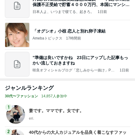
保護不正受給で貯蓄４０００万円、本国にマンショ
ンを
日本人よ、いつまで寝てる、起きろ。
1日前
「オグシオ」小椋 恋人と別れ卵子凍結
Amebaトピックス
17時間前
”準備は良いですかね 23日にアップした記事もっ
かい流しておきますね
咲良オフィシャルブログ「悲しみから一抜け」Pow
1日前
ered by Ameba
ジャンルランキング
30代〜ファッション
14,857人参加中
1
妻です。ママです。女です。
eri.
2
40代からの大人カジュアルを品良く着こなすファッ