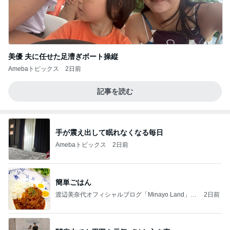
美優 夫に任せた足漕ぎボート操縦
Amebaトピックス
2日前
記事を読む
手が震え出して眠れなくなる毎日
Amebaトピックス
2日前
簡単ごはん
渡辺美奈代オフィシャルブログ「Minayo Land」P
2日前
owered by Ameba