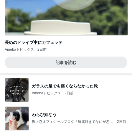
長めのドライブ中にカフェラテ
Amebaトピックス
2日前
記事を読む
ガラスの足でも痛くならなかった靴
Amebaトピックス
2日前
わらび姫なう
坂上忍オフィシャルブログ「綺麗好きでなにが悪
2日前
い！」 Powered by Ameba