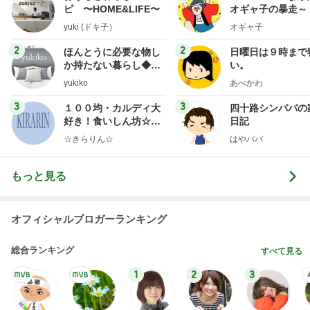
ピ 〜HOME&LIFE〜
オギャ子の暴走～
yuki (ドキ子）
オギャ子
2
2
ほんとうに必要な物し
日曜日は９時まで
か持たない暮らし◆Ke
い。
ep Life Simple◆〜イ
yukiko
あべかわ
ンテリアのきろく〜
3
3
１００均・カルディ大
四十路シンパパの
好き！食いしん坊☆き
日記
らりん☆のブログ
☆きらりん☆
はやパパ
もっと見る
オフィシャルブロガーランキング
総合ランキング
すべて見る
1
2
3