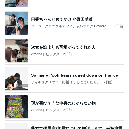
円香ちゃんとおでかけ 小野田華凜
ロージークロニクルオフィシャルブログ Powered
1日前
by Ameba
次女を誰よりも可愛がってくれた人
Amebaトピックス
2日前
So many Pooh bears rained down on the ice
フィギュアスケート応援（くまはともだち）
2日前
孫が喜びそうな中身のわからない物
Amebaトピックス
2日前
熊本で発震度7地震について解説します。南海地震