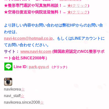
★整形専門通訳や写真無料相談！
→
★(
クリック
)
★空港往復送迎や病院送迎無料！
→
★(
クリック
)
より詳しい内容やお問い合わせは弊社HPからのお問い合
わせは
、
navi-kr.com@hotmail.co.jp
、もしくはLINEアカウントに
てお問い合わせください。
サイト：
www.navi-kr.com
(韓国政府認定のNO1整形サポ
ート会社.SINCE2008年）
Line ID
:
park-gyu-ri
（クリック）
navikorea
☆
navi_staff
☆
navikorea.since2008
☆