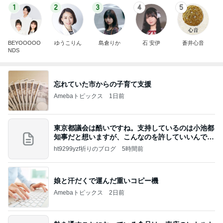
1
2
3
4
5
BEYOOOOO
ゆうこりん
島倉りか
石 安伊
蒼井心音
NDS
忘れていた市からの子育て支援
Amebaトピックス
1日前
東京都議会は酷いですね。支持しているのは小池都
知事だと想いますが、こんなのを許していいんです
か？
ht9299yzf祈りのブログ
5時間前
娘と汗だくで運んだ重いコピー機
Amebaトピックス
2日前