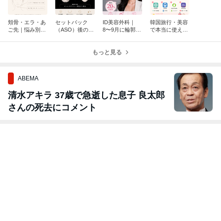
頬骨・エラ・あ
セットバック
ID美容外科｜
韓国旅行・美容
ご先｜悩み別に
（ASO）後の輪
8〜9月に輪郭手
で本当に使える
見る輪郭手術の
郭再手術｜ピン
術を受ける方限
必須アプリ8選
違い
レスVライン＋
定・最大20％O
顎先ピン除去症
もっと見る
FFキャンペーン
例
ABEMA
清水アキラ 37歳で急逝した息子 良太郎
さんの死去にコメント