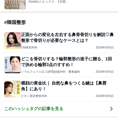
Amebaトピックス
1日前
#
韓国整形
正面からの変化を左右する鼻骨骨切りを解説♡鼻
整形で骨切りが必要なケースとは？
OM美容外科
2026年8月6日
どこを骨切りする？輪郭整形の迷子に贈る、1回
で決める輪郭3点のすすめ！
ソウルフェイス21 口腔顎顔面外科・審美歯科
2026年8月6日
横顔の黄金比｜ 自然な鼻をつくる鍵は【鼻唇
角】にあり！
ビギン美容整形外科
2026年8月6日
このハッシュタグの記事を見る