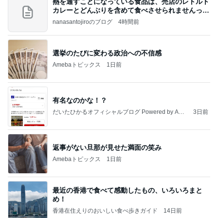
熱を通すことになっている食品は、売店のレトルト
カレーとどんぶりを含めて食べさせられませんっ
て、男
nanasantojiroのブログ
4時間前
選挙のたびに変わる政治への不信感
Amebaトピックス
1日前
有名なのかな！？
だいたひかるオフィシャルブログ Powered by Ame
3日前
ba
返事がない旦那が見せた満面の笑み
Amebaトピックス
1日前
最近の香港で食べて感動したもの、いろいろまと
め！
香港在住えりのおいしい食べ歩きガイド
14日前