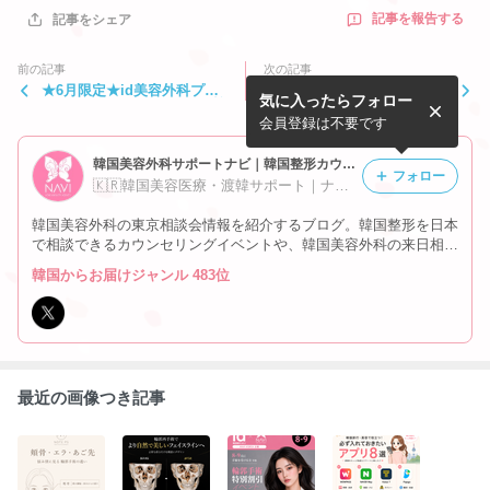
記事を報告する
記事をシェア
前の記事
次の記事
★6月限定★id美容外科プラ
”引き締めたい部分を集中的
気に入ったらフォロー
スイメチェンイベント！：韓
に！ダイエットよりも確実な
国整形サポート
効果★脂肪吸引★：韓国整形
会員登録は不要です
サポート”
韓国美容外科サポートナビ｜韓国整形カウンセリング情報
フォロー
🇰🇷韓国美容医療・渡韓サポート｜ナビコリア
韓国美容外科の東京相談会情報を紹介するブログ。韓国整形を日本
で相談できるカウンセリングイベントや、韓国美容外科の来日相談
会、韓国整形情報を発信しています。東京で開催される韓国美容外
韓国からお届けジャンル 483位
科の相談会情報をまとめています。
最近の画像つき記事