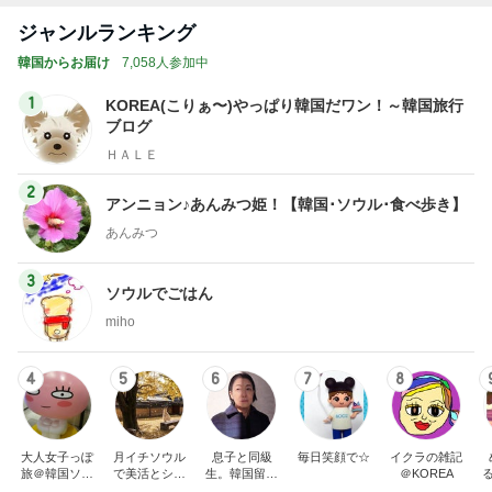
ジャンルランキング
韓国からお届け
7,058人参加中
1
KOREA(こりぁ〜)やっぱり韓国だワン！～韓国旅行
ブログ
ＨＡＬＥ
2
アンニョン♪あんみつ姫！【韓国･ソウル･食べ歩き】
あんみつ
3
ソウルでごはん
miho
4
5
6
7
8
大人女子っぽ
月イチソウル
息子と同級
毎日笑顔で☆
イクラの雑記
旅＠韓国ソウ
で美活とショ
生。韓国留学
＠KOREA
ル♡旅と毎日
ッピング★ア
おかんの泣き