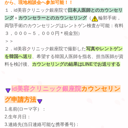
から、現地相談会へ参加可能！！
１．id美容クリニック銀座院で
日本人医師とのカウンセリ
ング
＋
カウンセラーとのカウンセリング
（
輪郭手術，
両顎手術のカウンセリングはレントゲン検査が可能：有料
３，０００～５，０００円＊税金別）
＞＞
２．id美容クリニック銀座院で撮影した
写真やレントゲン
を韓国へ送り
、希望する韓国人医師を指名、担当医師が資
料を検討後、
カウンセリングの結果はLINEでお送りする
id美容クリニック銀座院
カウンセリン
グ申請方法
1.名前(ローマ字）：
2.生年月日：
3.連絡先(当日連絡可能な携帯番号)：