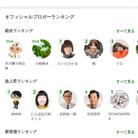
オフィシャルブロガーランキング
総合ランキング
すべて見る
1
2
3
市川團十郎白
小林麻央
だいたひかる
桃
クロ
猿
急上昇ランキング
すべて見る
1
2
3
4
5
AKB48
たんぽぽ川村
北村総一朗
北別府学
OCHA NORM
エミコ
A
新登場ランキング
すべて見る