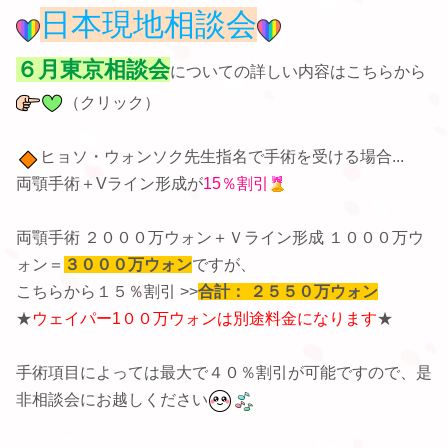
日本現地相談会
６月東京相談会
についての詳しい内容はこちらから
（クリック）
ヒョソ・ウォンソク先生指名で手術を受ける場合...
両顎手術＋Vライン形成が
15％割引
両顎手術 ２０００万ウォン＋Ｖライン形成 １０００万ウ
ォン＝
３０００万ウォン
ですが、
こちらから１５％割引 >>
合計：
２５５０万ウォン
★
ウェイパー1００万ウォンは別途料金になります
★
手術項目によっては最大で４０％割引が可能ですので、是
非相談会にお越しください