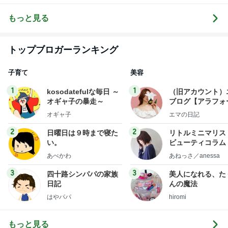
あれこれ日記
ラフィフ韓国
笑い‼inソウ
滞在記
ル‼
もっと見る
トップブロガーランキング
子育て
美容
1
1
kosodatefulな毎日 ～
（旧アカウント）
オギャ子の暴走～
ブログ【アラフォ
社売却セカンドラ
オギャ子
エマの日記
フ】
2
2
日曜日は９時まで寝た
リトルミニマリス
い。
ビューティコラム 
little minimalist'
あべかわ
あねっさ／anessa
uty colum
3
3
四十路シンパパの家族
美人になれる、た
日記
んの魔法
はやパパ
hiromi
もっと見る