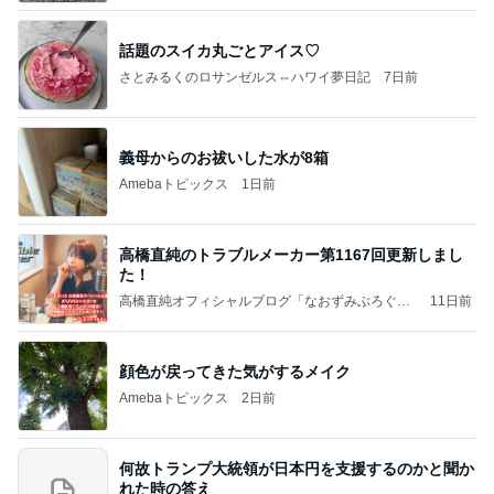
話題のスイカ丸ごとアイス♡
さとみるくのロサンゼルス⇔ハワイ夢日記
7日前
義母からのお祓いした水が8箱
Amebaトピックス
1日前
高橋直純のトラブルメーカー第1167回更新しまし
た！
高橋直純オフィシャルブログ「なおずみぶろぐ」
11日前
Powered by Ameba
顔色が戻ってきた気がするメイク
Amebaトピックス
2日前
何故トランプ大統領が日本円を支援するのかと聞か
れた時の答え