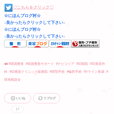
♡こちらをクリック♡
☆にほんブログ村☆
↓良かったらクリックして下さい↓
☆にほんブログ村☆
↓良かったらクリックして下さい↓
#
韓国整形
#
韓国整形サポート
#
ナビコリア
#
ID病院
#
ID美容外
科
#
ID美容クリニック銀座院
#
両顎手術
#
輪郭手術
#
Vライン形成
#
現地相談会
いいね
リブログ
17