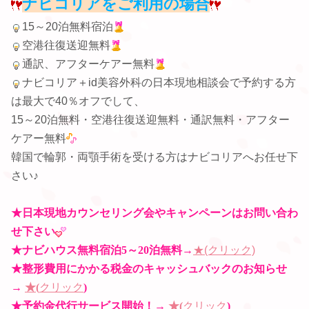
ナビコリアをご利用の場合
15～20泊無料宿泊
空港往復送迎無料
通訳、アフターケアー無料
ナビコリア＋id美容外科の日本現地相談会で予約する方
は最大で40％オフでして、
15～20泊無料・空港往復送迎無料・通訳無料・アフター
ケアー無料
韓国で輪郭・両顎手術を受ける方はナビコリアへお任せ下
さい♪
★日本現地カウンセリング会やキャンペーンはお問い合わ
せ下さい
★ナビハウス無料宿泊5～20泊無料
→
★(クリック)
★整形費用にかかる税金のキャッシュバックのお知らせ
→
★(
クリック
)
★予約金代行サービス開始！
→
★(
クリック
)