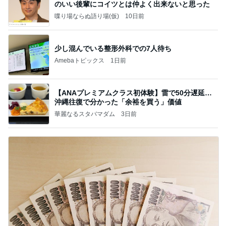
のいい後輩にコイツとは仲よく出来ないと思った
喋り場ならぬ語り場(仮)
10日前
少し混んでいる整形外科での7人待ち
Amebaトピックス
1日前
【ANAプレミアムクラス初体験】雷で50分遅延…
沖縄往復で分かった「余裕を買う」価値
華麗なるスタバマダム
3日前