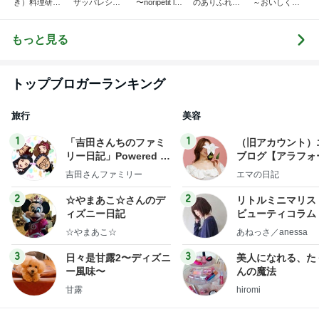
き）料理研究
ザッパレシピ
〜noripetit lif
のありふれた
～おいしく、
家「ご飯と可
で褒められお
e〜 おうちご
日常とばーば
楽しく、健康
愛いおやつ、
やつと時々お
はんと日々の
の食堂本日の
に。～
キッチンアイ
かず
事。
メニュー
もっと見る
テム」
トップブロガーランキング
旅行
美容
1
1
「吉田さんちのファミ
（旧アカウント）
リー日記」Powered b
ブログ【アラフォ
y Ameba 吉田さんファ
社売却セカンドラ
吉田さんファミリー
エマの日記
ミリーオフィシャルブ
フ】
ログ
2
2
☆やまあこ☆さんのデ
リトルミニマリス
ィズニー日記
ビューティコラム 
little minimalist'
☆やまあこ☆
あねっさ／anessa
uty colum
3
3
日々是甘露2〜ディズニ
美人になれる、た
ー風味〜
んの魔法
甘露
hiromi