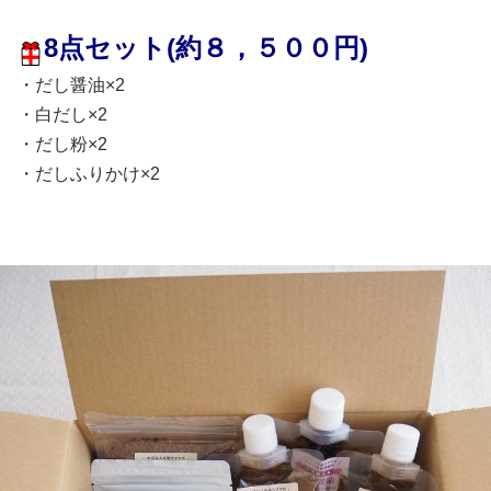
8点セット(約８，５００円)
・だし醤油×2
・白だし×2
・だし粉×2
・だしふりかけ×2