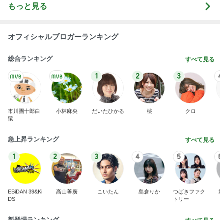
もっと見る
オフィシャルブロガーランキング
総合ランキング
すべて見る
1
2
3
市川團十郎白
小林麻央
だいたひかる
桃
クロ
猿
急上昇ランキング
すべて見る
1
2
3
4
5
EBiDAN 39&Ki
高山善廣
こいたん
島倉りか
つばきファク
DS
トリー
新登場ランキング