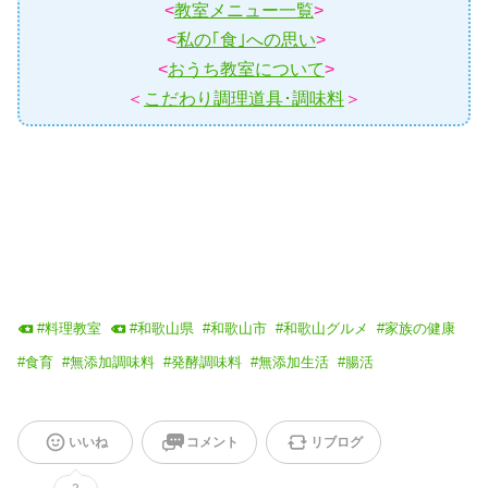
<
教室メニュー一覧
>
<
私の｢食｣への思い
>
<
おうち教室について
>
＜
こだわり調理道具･調味料
＞
#
料理教室
#
和歌山県
#
和歌山市
#
和歌山グルメ
#
家族の健康
#
食育
#
無添加調味料
#
発酵調味料
#
無添加生活
#
腸活
いいね
コメント
リブログ