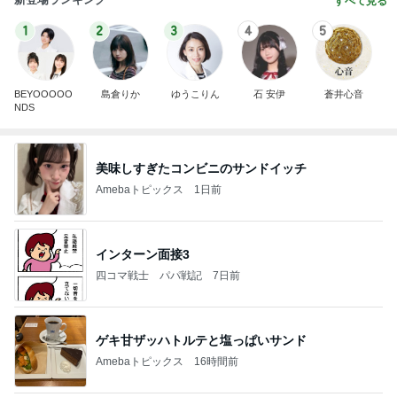
すべて見る
1
2
3
4
5
BEYOOOOO
島倉りか
ゆうこりん
石 安伊
蒼井心音
NDS
美味しすぎたコンビニのサンドイッチ
Amebaトピックス
1日前
インターン面接3
四コマ戦士 パパ戦記
7日前
ゲキ甘ザッハトルテと塩っぱいサンド
Amebaトピックス
16時間前