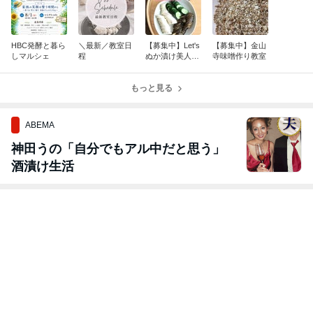
HBC発酵と暮ら
＼最新／教室日
【募集中】Let's
【募集中】金山
しマルシェ
程
ぬか漬け美人
寺味噌作り教室
に！ぬか漬け作
り教室
もっと見る
ABEMA
神田うの「自分でもアル中だと思う」
酒漬け生活