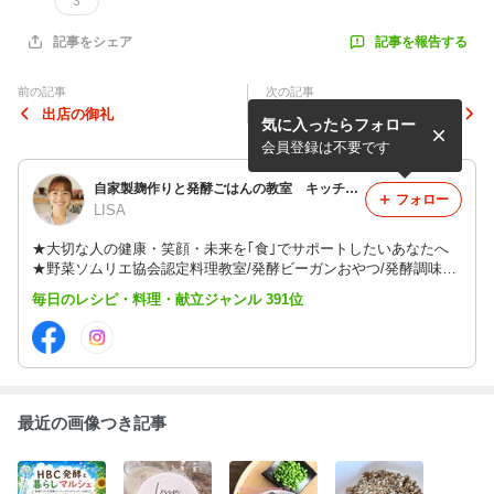
3
記事を報告する
記事をシェア
前の記事
次の記事
出店の御礼
イベント出店御礼
気に入ったらフォロー
会員登録は不要です
自家製麹作りと発酵ごはんの教室 キッチンサロン ナチュベジライフ 和歌山・大阪・料理教室・発酵料理・対面・オンライン
フォロー
LISA
★大切な人の健康・笑顔・未来を｢食｣でサポートしたいあなたへ
★野菜ソムリエ協会認定料理教室/発酵ビーガンおやつ/発酵調味料
作り/甘酒作り/コンブチャ/スポーツ栄養/家庭料理/ボディメイク/味
毎日のレシピ・料理・献立ジャンル 391位
噌作り/講師養成等随時開催【オーガニック商品販売・フードコー
ディネート】
最近の画像つき記事