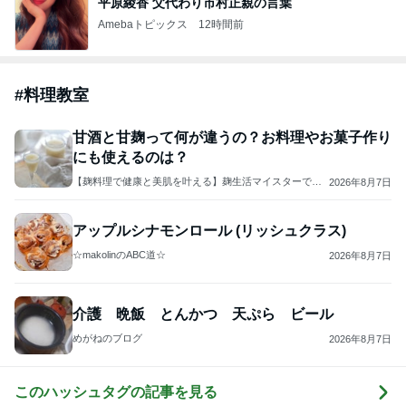
平原綾香 父代わり市村正親の言葉
Amebaトピックス
12時間前
#
料理教室
甘酒と甘麹って何が違うの？お料理やお菓子作り
にも使えるのは？
【麹料理で健康と美肌を叶える】麹生活マイスターであ
2026年8月7日
なたも教室開講！ママ講師養成/永川典子
アップルシナモンロール (リッシュクラス)
☆makolinのABC道☆
2026年8月7日
介護 晩飯 とんかつ 天ぷら ビール
めがねのブログ
2026年8月7日
このハッシュタグの記事を見る