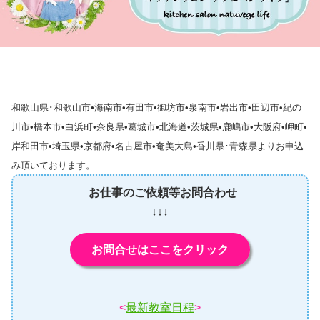
和歌山県･和歌山市•海南市•有田市•御坊市•泉南市•岩出市•田辺市•紀の
川市•橋本市•白浜町•奈良県•葛城市•北海道•茨城県•鹿嶋市•大阪府•岬町•
岸和田市•埼玉県•京都府•名古屋市•奄美大島•香川県･青森県よりお申込
み頂いております。
お仕事のご依頼等お問合わせ
↓↓↓
お問合せはここをクリック
<
最新教室日程
>