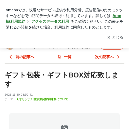
ギフト包装・ギフトBOX対応致します | 自家製麹作りと発酵ご
はんの教室 キッチンサロン ナチュベジライフ 和歌山・大
アプリをダウンロードして
ブログの更新通知
を受け取りまし
開く
阪・料理教室・発酵料理・対面・オンライン
ょう。
自家製麹作りと発酵ごはんの教室 キッチン
フォロー
サロン ナチュベジライフ 和歌山・大阪・
料理教室・発酵料理・対面・オンライン
前の記事へ
一覧
次の記事へ
ギフト包装・ギフトBOX対応致しま
す
2023-11-30 08:52:41
テーマ：
★オリジナル無添加発酵調味料について