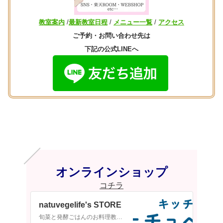
教室案内
/
最新教室日程
/
メニュー一覧
/
アクセス
ご予約・お問い合わせ先は
下記の公式LINEへ
オンラインショップ
コチラ
natuvegelife's STORE
旬菜と発酵ごはんのお料理教室 キッチンサロン「ナチュベジ ライフ」代表のLisaです。旬のお野菜や果物、そして日本の伝統発酵調味料を使ったお料理教室を主宰しています。手に入りやすい食材で簡単に美味しく、そして身体に優しいお料理や季節の手仕事を皆さんと共に楽しみたいです。こちらでは当教室オリジナル『無添加発酵調味料』『簡単レシピ＆動画』と厳選した…