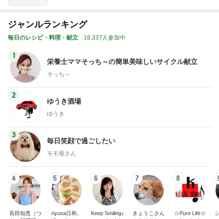
ジャンルランキング
毎日のレシピ・料理・献立
18,337人参加中
1
栄養士ママそっち～の簡単美味しいサイクル献立
そっち～
2
ゆうき酒場
ゆうき
3
毎日笑顔で過ごしたい
モモ母さん
4
5
6
7
8
長田知恵（つ
riyusa日和。
Keep Smiling♪
きょうこさん
☆Pure Life☆