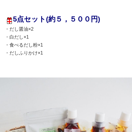
5点セット(約５，５００円)
・だし醤油×2
・白だし×1
・食べるだし粉×1
・だしふりかけ×1