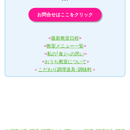
お問合せはここをクリック
<
最新教室日程
>
<
教室メニュー一覧
>
<
私の｢食｣への思い
>
<
おうち教室について
>
＜
こだわり調理道具･調味料
＞