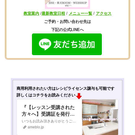
教室案内
/
最新教室日程
/
メニュー一覧
/
アクセス
ご予約・お問い合わせ先は
下記の公式LINEへ
商用利用されたい方は
レシピライセンス譲与も可能です
詳しくはコチラをお読みください
『【レッスン受講された
方々へ】受講証を発行し
ます』
いつもお読み頂きありがとうございます 「食べることはあなたを作ること」大切な人の健康と笑顔と未来を毎日の食事でサポートしたいあなたへ 野菜ソムリエ協会認定料…
ameblo.jp