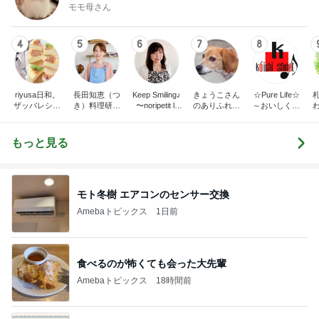
モモ母さん
4
5
6
7
8
riyusa日和。
長田知恵（つ
Keep Smiling♪
きょうこさん
☆Pure Life☆
ザッパレシピ
き）料理研究
〜noripetit lif
のありふれた
～おいしく、
で褒められお
家「ご飯と可
e〜 おうちご
日常とばーば
楽しく、健康
やつと時々お
愛いおやつ、
はんと日々の
の食堂本日の
に。～
かず
キッチンアイ
事。
メニュー
もっと見る
テム」
モト冬樹 エアコンのセンサー交換
Amebaトピックス
1日前
食べるのが怖くても会った大先輩
Amebaトピックス
18時間前