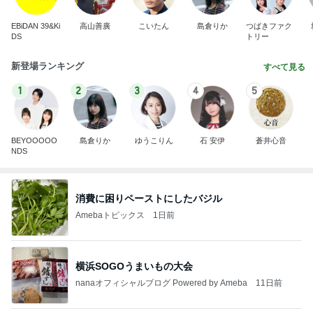
EBiDAN 39&Ki
高山善廣
こいたん
島倉りか
つばきファク
DS
トリー
新登場ランキング
すべて見る
1
2
3
4
5
BEYOOOOO
島倉りか
ゆうこりん
石 安伊
蒼井心音
NDS
消費に困りペーストにしたバジル
Amebaトピックス
1日前
横浜SOGOうまいもの大会
nanaオフィシャルブログ Powered by Ameba
11日前