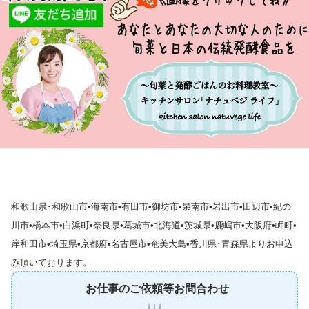
和歌山県･和歌山市•海南市•有田市•御坊市•泉南市•岩出市•田辺市•紀の
川市•橋本市•白浜町•奈良県•葛城市•北海道•茨城県•鹿嶋市•大阪府•岬町•
岸和田市•埼玉県•京都府•名古屋市•奄美大島•香川県･青森県よりお申込
み頂いております。
お仕事のご依頼等お問合わせ
↓↓↓