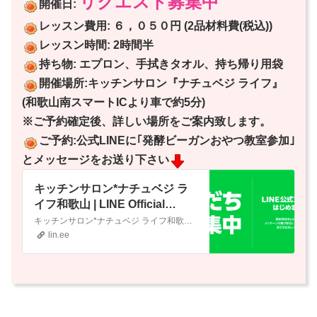
リクエスト募集中
開催日:
レッスン費用: ６，０５０円 (2品材料費
(税込))
レッスン時間: 2時間半
持ち物: エプロン、手拭きタオル、持ち帰り用袋
開催場所:キッチンサロン『ナチュベジ ライフ』
(和歌山南スマートICより車で約5分)
※ご予約確定後、詳しい場所をご案内致します。
ご予約:公式LINEに｢発酵ビーガンおやつ教室参加｣
とメッセージをお送り下さい
キッチンサロン*ナチュベジ ラ
イフ和歌山 | LINE Official
Account
キッチンサロン*ナチュベジ ライフ和歌山's LINE official account profile page. Add them as a friend for the latest news.
lin.ee