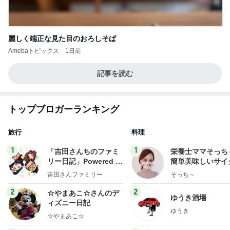
麗しく端正な見た目のおろしそば
Amebaトピックス
1日前
記事を読む
トップブロガーランキング
旅行
料理
1
1
「吉田さんちのファミ
栄養士ママそっち
リー日記」Powered b
簡単美味しいサイ
y Ameba 吉田さんファ
献立
吉田さんファミリー
そっち～
ミリーオフィシャルブ
ログ
2
2
☆やまあこ☆さんのデ
ゆうき酒場
ィズニー日記
ゆうき
☆やまあこ☆