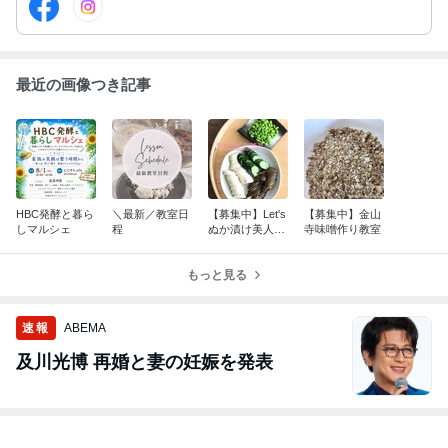
最近の画像つき記事
HBC発酵と暮ら
＼最新／教室日
【募集中】Let's
【募集中】金山
しマルシェ
程
ぬか漬け美人
寺味噌作り教室
に！ぬか漬け作
り教室
もっと見る
速報
ABEMA
及川光博 再婚と妻の妊娠を発表