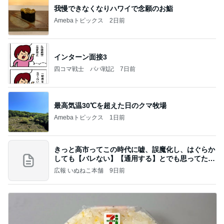
我慢できなくなりハワイで念願のお鮨
Amebaトピックス
2日前
インターン面接3
四コマ戦士 パパ戦記
7日前
最高気温30℃を超えた日のクマ牧場
Amebaトピックス
1日前
きっと高市ってこの時代に嘘、誤魔化し、はぐらか
しても【バレない】【通用する】とでも思ってたん
だろ
広報 いぬねこ本舗
9日前