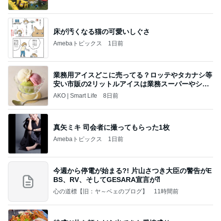
床が汚くなる猫の可愛いしぐさ
Amebaトピックス
1日前
業務用アイスどこに売ってる？ロッテやタカナシ等
安い市販の2リットルアイスは業務スーパーやシャ
トレ
AKO | Smart Life
8日前
真矢ミキ 司会者に撮ってもらった1枚
Amebaトピックス
1日前
今週から停電が始まる?! 片山さつき大臣の警告がE
BS、RV、そしてGESARA宣言が⁈
心の道標【旧：ヤ～ベェのブログ】
11時間前