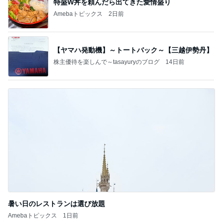
特盛W丼を頼んだら出てきた愛情盛り
Amebaトピックス
2日前
【ヤマハ発動機】～トートバック～【三越伊勢丹】
株主優待を楽しんで～tasayuryのブログ
14日前
暑い日のレストランは選び放題
Amebaトピックス
1日前