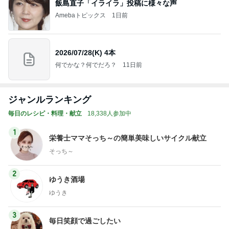
飯島直子「イライラ」投稿に様々な声
Amebaトピックス
1日前
2026/07/28(K) 4本
何でかな？何でだろ？
11日前
ジャンルランキング
毎日のレシピ・料理・献立
18,338人参加中
1
栄養士ママそっち～の簡単美味しいサイクル献立
そっち～
2
ゆうき酒場
ゆうき
3
毎日笑顔で過ごしたい