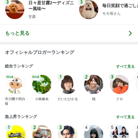
3
3
日々是甘露2〜ディズニ
毎日笑顔で過ごし
ー風味〜
モモ母さん
甘露
もっと見る
オフィシャルブロガーランキング
総合ランキング
すべて見る
1
2
3
市川團十郎白
小林麻央
だいたひかる
桃
クロ
猿
急上昇ランキング
すべて見る
1
2
3
4
5