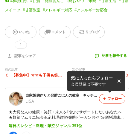
#
和歌山県
#
甘酒
#
発酵あんこ
#
麹おやつ
#
米麹
#
甘酒生活
#
甘酒
スイーツ
#
甘酒教室
#
アレルギー対応
#
アレルギー対応食
いいね
コメント
リブログ
1
記事を報告する
記事をシェア
前の記事
次の記事
【募集中】ママも子供も笑顔
発酵ビーガンおやつ教室レッ
気に入ったらフォロー
でハッピーに！《座学編》
スン4【詳細】
会員登録は不要です
自家製麹作りと発酵ごはんの教室 キッチンサロン ナチュベジライフ 和歌山・大阪・料理教室・発酵料理・対面・オンライン
フォロー
LISA
★大切な人の健康・笑顔・未来を｢食｣でサポートしたいあなたへ
★野菜ソムリエ協会認定料理教室/発酵ビーガンおやつ/発酵調味料
作り/甘酒作り/コンブチャ/スポーツ栄養/家庭料理/ボディメイク/味
毎日のレシピ・料理・献立ジャンル 391位
噌作り/講師養成等随時開催【オーガニック商品販売・フードコー
ディネート】