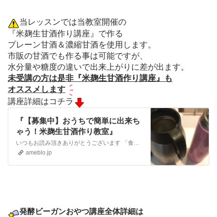
当レッスンでは当教室開催の
『米麹生甘酒作り講座』で作る
プレーン甘酒＆濃縮甘酒を使用します。
市販の甘酒でも作る事は可能ですが、
水分量や糖度の違いで出来上がりに差が出ます。
未受講の方は是非『米麹生甘酒作り講座』も
オススメします
講座詳細はコチラ
『【募集中】おうちで簡単に出来ち
ゃう！米麹生甘酒作り教室』
いつもお読み頂きありがとうございます 「食べることはあなたを作ること」大切な人の健康と笑顔と未来を毎日の食事でサポートしたいあなたへ 野菜ソムリエ協会認定料…
ameblo.jp
発酵ビーガンおやつ講座全体詳細は