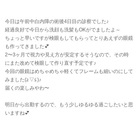
今日は午前中白内障の術後4日目の診察でした♪
経過良好で今日から洗顔も洗髪もOKがでましたよ～
ちょっと早いですが検眼もしてもらってとりあえずの眼鏡
も作ってきました💕
2〜3ヶ月で視力や見え方が安定するそうなので、その時
にまた改めて検眼して作り直す予定です♪
今回の眼鏡はめちゃめちゃ軽くてフレームも細いのにして
みました(⁠≧⁠▽⁠≦⁠)♪
届くの楽しみやわ〜
明日から出勤するので、もう少しゆるゆる過ごしたいと思
いますね💕