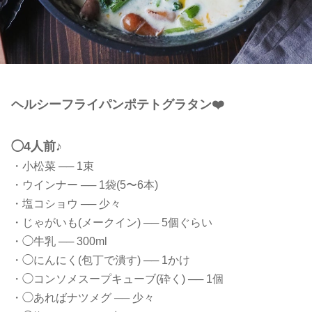
ヘルシーフライパンポテトグラタン❤️
◯4人前♪
・小松菜 ── 1束
・ウインナー ── 1袋(5〜6本)
・塩コショウ ── 少々
・じゃがいも(メークイン) ── 5個ぐらい
・◯牛乳 ── 300ml
・◯にんにく(包丁で潰す) ── 1かけ
・◯コンソメスープキューブ(砕く) ── 1個
・◯あればナツメグ
──
少々