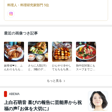
ーヒーでほっと一息♪ 幸せな時間です♪ そんな存在のブログになれ
料理人・料理研究家部門 5位
たら・・・ と思います♪
最近の画像つき記事
妹帰省❤と、ふ
さらに入院(汗)
ひんやり冷やし
熱中症対策にも
んわりもちもち
と、3種のディ
てもちもち美味
スープまでごく
さっぱりクマち
ップでさらにと
しい❤冷やしみ
ごく飲み干しち
ゃんヨーグルト
まらんやみつき
たらし団子と冷
ゃって❤ツナと
パンケーキ❤
海老アボチーズ
もっと見る
やし白玉ぜんざ
トマトの爆速ひ
春巻き❤
い❤
んやり冷製パス
タ❤
ABEMA
上白石萌音 喜びの報告に芸能界から祝
福の声｢お体を大切に｣