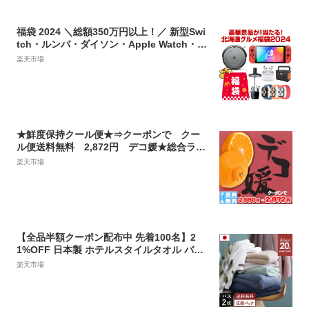
ールド福袋###
福袋 2024 ＼総額350万円以上！／ 新型Swi
tch・ルンバ・ダイソン・Apple Watch・バ
ルミューダ・サウナも当たるかも！人気商
楽天市場
品から選べる.北海道グルメ福袋. 3150名以
上に当選チャンス！食品 海鮮 お菓子 スイー
ツ 訳あり ポイント消化 初売り メンズ レデ
ィース キッズ 【M】
★鮮度保持クール便★⇒クーポンで クー
ル便送料無料 2,872円 デコ媛★総合ラン
キング第1位！【1箱よりクール便・送料無
楽天市場
料】★8年連続⇒年間ランキング当店受賞・
デコ媛 2箱以上ご注文で増量サービス・訳
あり デコポン みかん
【全品半額クーポン配布中 先着100名】2
1%OFF 日本製 ホテルスタイルタオル バス
タオル 2枚同色セット 【圧縮】 楽天1位受
楽天市場
賞 / 約60×130cm タオル 厚手 吸水 セット
まとめ買い 福袋 SALE SSバーゲン 送料無
料