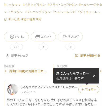
#
しゃなママ
#
ポテトグラタン
#
フライパングラタン
#
ヘルシーグラタ
ン
#
グラタン
#
ワンパングラタン
#
ヘルシーレシピ
#
ダイエットレシ
ピ
#
小松菜
#
若年性白内障
いいね
コメント
リブログ
207
5
3
記事を報告する
記事をシェア
前の記事
次の記事
百寿(100歳)のお誕生日❤ロ
めちゃめちゃ可愛い❤と、身
気に入ったらフォロー
ールケーキといちごサンタで
体の芯から温まる♪土鍋で
♪クリスマスロールケーキタ
熱々鍋焼きみたらし団子❤
会員登録は不要です
ワー❤
しゃなママオフィシャルブログ「しゃなママとだんご３兄弟の甘いもの日記」Powered by Ameba
フォロー
しゃなママ
男の子３人の子育てをしながら 大好きなお菓子作りやお料理を楽
しんでいます♪ 毎日バタバタ忙しいですが 手作りの甘いものとコ