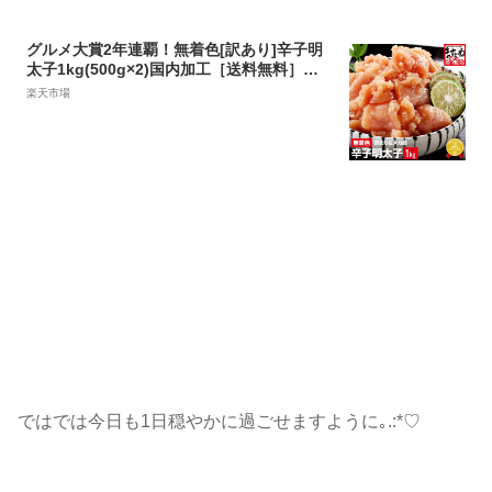
グルメ大賞2年連覇！無着色[訳あり]辛子明
太子1kg(500g×2)国内加工［送料無料］
【レビュー4.53!9030件!】(切れ子/ばら子)
楽天市場
[明太子/メンタイコ/めんたいこ/お取り寄せ]
バレンタイン グルメ プレゼント 食べ物 プ
チギフト
ではでは今日も1日穏やかに過ごせますように
｡.:*♡