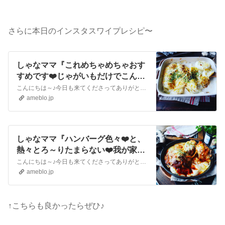
さらに本日のインスタスワイプレシピ〜
しゃなママ『これめちゃめちゃおす
すめです❤️じゃがいもだけでこんな
にも♪熱々とろ～りポテトグラタン
こんにちは～♪今日も来てくださってありがとうございます。いつも沢山のコメントやメッセージ、クリップやリブログもほんとに嬉しいです♪全部にお返事できなくて申し訳…
❤️』
ameblo.jp
しゃなママ『ハンバーグ色々❤️と、
熱々とろ～りたまらない❤️我が家自
慢のハンバーググラタン❤️』
こんにちは～♪今日も来てくださってありがとうございます❤️いつも沢山のコメントやメッセージ、クリップやリブログもほんとに嬉しいです♪全部にお返事できなくて申し…
ameblo.jp
↑こちらも良かったらぜひ♪