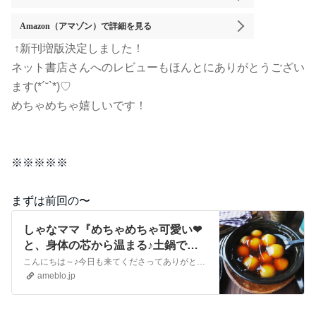
Amazon（アマゾン）
で詳細を見る
↑新刊増版決定しました！
ネット書店さんへのレビューもほんとにありがとうござい
ます(*´˘`*)♡
めちゃめちゃ嬉しいです！
※※※※※
まずは前回の〜
しゃなママ『めちゃめちゃ可愛い❤
と、身体の芯から温まる♪土鍋で
熱々鍋焼きみたらし団子❤』
こんにちは～♪今日も来てくださってありがとうございます。いつも沢山のコメントやメッセージ、クリップやリブログもほんとに嬉しいです♪全部にお返事できなくて申し訳…
ameblo.jp