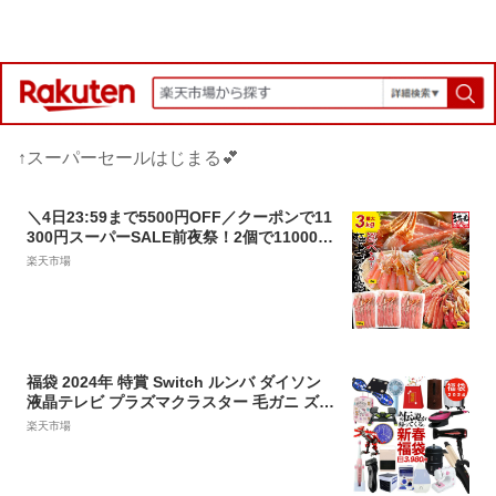
↑スーパーセールはじまる💕
＼4日23:59まで5500円OFF／クーポンで11
300円スーパーSALE前夜祭！2個で11000円
OFF有！送料無料 最大3kg★選べるメガ盛
楽天市場
元祖カット済生ずわい蟹or生棒ポーションo
r爪下肩肉3kg かに カニ むき身 鍋 カニしゃ
ぶ お歳暮 お取り寄せ ギフト グルメ プレゼ
ント ズワイガニ
福袋 2024年 特賞 Switch ルンバ ダイソン
液晶テレビ プラズマクラスター 毛ガニ ズワ
イガニ タラバガニ脚 くるまえび ふぐ刺し
楽天市場
お宝ワールド福袋 人気商品3点詰め込み 加
湿器 ヒーター 掃除機 空気清浄機 ランキン
グ1位獲得【1月下旬頃発送予定】###お宝ワ