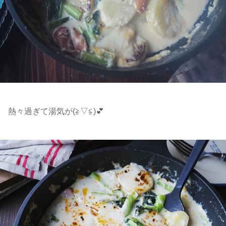
熱々過ぎて湯気が(⁠≧⁠▽⁠≦⁠)💕