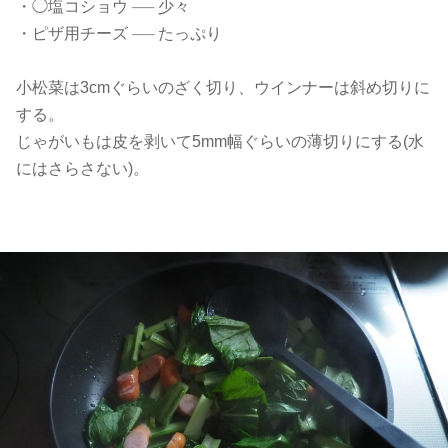
・◯塩コショウ
──
少々
・ピザ用チーズ
──
たっぷり
小松菜は3cmぐらいのざく切り、ウインナーは斜め切りに
する。
じゃがいもは皮を剥いて5mm幅ぐらいの薄切りにする(水
にはさらさない)。