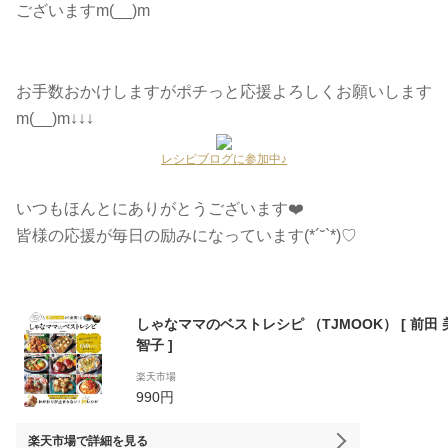
ございますm(__)m
お手数おかけしますがポチっと応援よろしくお願いします
m(__)m↓↓↓
レシピブログに参加中♪
いつもほんとにありがとうございます❤️
皆様の応援が毎日の励みになっています(*´˘`*)♡
しゃなママのベストレシピ （TJMOOK） [ 前田 
智子 ]
楽天市場
990円
楽天市場
で詳細を見る