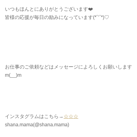
いつもほんとにありがとうございます❤️
皆様の応援が毎日の励みになっています(*´˘`*)♡
お仕事のご依頼などはメッセージによろしくお願いします
m(__)m
インスタグラムはこちら→
☆☆☆
shana.mama(@shana.mama)