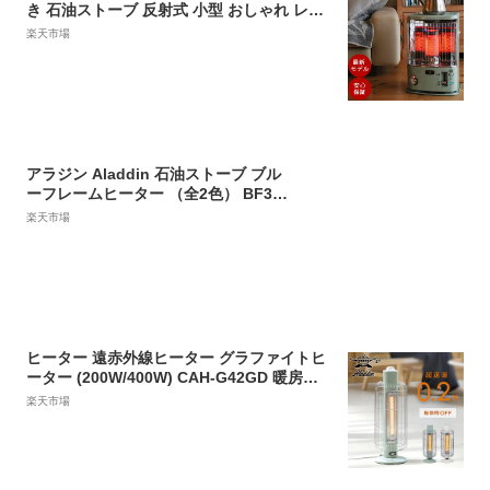
き 石油ストーブ 反射式 小型 おしゃれ レト
ロ CAP-U2801G アラジン ストーブ 石油 暖
楽天市場
房器具 エコ暖房 10畳 防災グッズ おしゃれ
レトロ
アラジン Aladdin 石油ストーブ ブル
ーフレームヒーター （全2色） BF391
1 木造7畳まで/コンクリート10畳まで
楽天市場
JAN: 4962365010314【送料無料】
ヒーター 遠赤外線ヒーター グラファイトヒ
ーター (200W/400W) CAH-G42GD 暖房器
具 ヒーター グラファイトヒーター 遠赤外線
楽天市場
ヒーター 遠赤外線ストーブ 電気ストーブ 足
元暖房 カーボンヒーター CAH-G42GC 後継
品 アラジン Aladdin 【送料無料】