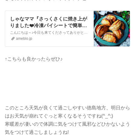
しゃなママ『さっくさくに焼き上が
りました❤️冷凍パイシートで簡単♪
ショソンオポム❤️』
こんにちは～♪今日も来てくださってありがとうございます❤️いつも沢山のコメントやメッセージ、クリップやリブログもほんとに嬉しいです♪全部にお返事できなくて申し…
ameblo.jp
↑こちらも良かったらぜひ♪
このところ天気が良くて過ごしやすい徳島地方、明日から
はお天気が崩れてぐっと寒くなるそうですね(^_^;)
寒暖差が凄いので体調に気をつけて風邪などひかないよう
気をつけて過ごしましょうね!