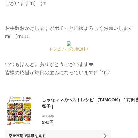
ございますm(__)m
お手数おかけしますがポチっと応援よろしくお願いします
m(__)m↓↓↓
レシピブログに参加中♪
いつもほんとにありがとうございます❤️
皆様の応援が毎日の励みになっています(*´˘`*)♡
しゃなママのベストレシピ （TJMOOK） [ 前田 
智子 ]
楽天市場
990円
楽天市場
で詳細を見る