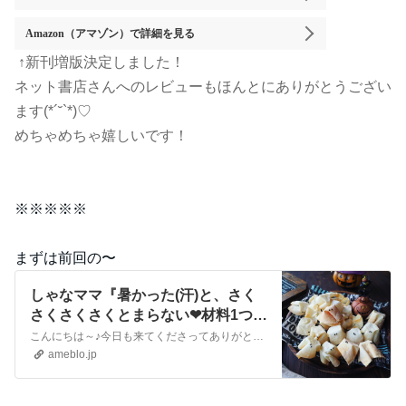
Amazon（アマゾン）
で詳細を見る
↑新刊増版決定しました！
ネット書店さんへのレビューもほんとにありがとうござい
ます(*´˘`*)♡
めちゃめちゃ嬉しいです！
※※※※※
まずは前回の〜
しゃなママ『暑かった(汗)と、さく
さくさくさくとまらない❤材料1つ
+目(笑)あっという間におばけスナッ
こんにちは～♪今日も来てくださってありがとうございます。いつも沢山のコメントやメッセージ、クリップやリブログもほんとに嬉しいです♪全部にお返事できなくて申し訳…
ク❤』
ameblo.jp