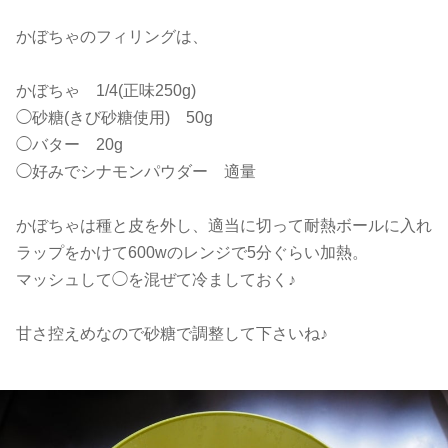
かぼちゃのフィリングは、
かぼちゃ 1/4(正味250g)
◯砂糖(きび砂糖使用) 50g
◯バター 20g
◯好みでシナモンパウダー 適量
かぼちゃは種と皮を外し、適当に切って耐熱ボールに入れ
ラップをかけて600wのレンジで5分ぐらい加熱。
マッシュして◯を混ぜて冷ましておく♪
甘さ控えめなので砂糖で調整して下さいね♪