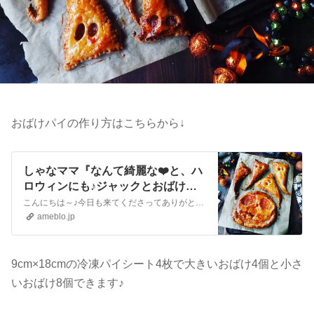
おばけパイの作り方はこちらから↓
しゃなママ『なんて綺麗な❤️と、ハ
ロウィンにも♪ジャックとおばけの
アップルパイ❤️』
こんにちは～♪今日も来てくださってありがとうございます。いつも沢山のコメントやメッセージ、クリップやリブログもほんとに嬉しいです♪全部にお返事できなくて申し訳…
ameblo.jp
9cm×18cmの冷凍パイシート4枚で大きいおばけ4個と小さ
いおばけ8個できます♪