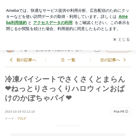
冷凍パイシートでさくさくとまらん❤ねっとりさっくりハロウ
ィンおばけのかぼちゃパイ❤ | しゃなママオフィシャルブログ
アプリをダウンロードして
ブログの更新通知
を受け取りまし
開く
「しゃなママとだんご３兄弟の甘いもの日記」Powered by Am
ょう。
eba
しゃなママオフィシャルブログ「し
フォロー
ゃなママとだんご３兄弟の甘いもの
日記」
前の記事へ
一覧
次の記事へ
冷凍パイシートでさくさくとまらん
❤ねっとりさっくりハロウィンおば
けのかぼちゃパイ❤
2023-10-19 02:12:10
テーマ：
ブログ