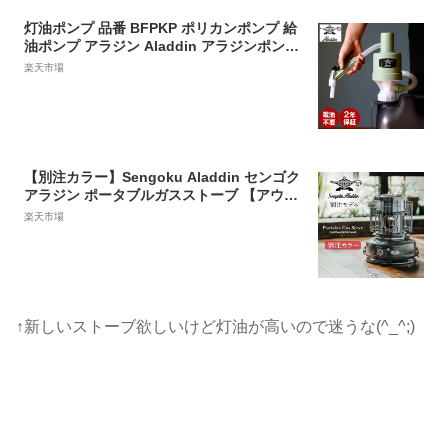
灯油ポンプ 品番 BFPKP ポリカンポンプ 給
油ポンプ アラジン Aladdin アラジンポンプ
おしゃれ アラジンストーブ アラジン石油ス
楽天市場
トーブ 電池不要 おしゃれ 可愛い takagi タ
カギ
【別注カラー】Sengoku Aladdin センゴク
アラジン ポータブルガスストーブ 【アウト
ドア/キャンプ/おしゃれ】
楽天市場
↑新しいストーブ欲しいけど灯油が高いので迷うな(^_^;)