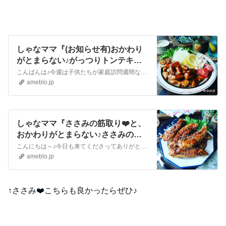
しゃなママ『(お知らせ有)おかわり
がとまらない♪がっつりトンテキ風
ささみ焼き♪』
こんばんは♪今週は子供たちが家庭訪問週間なので昼から3人共散髪に連れて行って来ました(#^.^#)近くの散髪屋さんなんですが、3人順番に行ったり来たり(^^;…
ameblo.jp
しゃなママ『ささみの筋取り❤️と、
おかわりがとまらない♪ささみの甘
辛1本唐揚げ❤️』
こんにちは～♪今日も来てくださってありがとうございます❤️いつも沢山のコメントやメッセージ、クリップやリブログもほんとに嬉しいです♪全部にお返事できなくて申し…
ameblo.jp
↑ささみ❤️こちらも良かったらぜひ♪