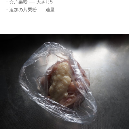
・☆片栗粉
──
大さじ5
・追加の片栗粉
──
適量