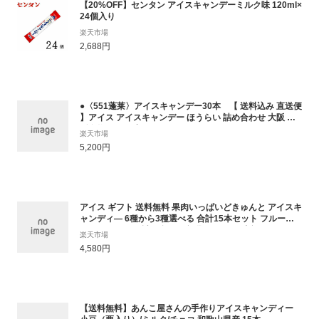
【20%OFF】センタン アイスキャンデーミルク味 120ml×
24個入り
楽天市場
2,688円
●〈551蓬莱〉アイスキャンデー30本 【 送料込み 直送便
】アイス アイスキャンデー ほうらい 詰め合わせ 大阪 大
阪名物 お取り寄せ
楽天市場
5,200円
アイス ギフト 送料無料 果肉いっぱいどきゅんと アイスキ
ャンディ— 6種から3種選べる 合計15本セット フルーツ
アイスクリーム 詰め合わせ 福袋 かわいい 内祝い お取り
楽天市場
寄せ スイーツ
4,580円
【送料無料】あんこ屋さんの手作りアイスキャンディー