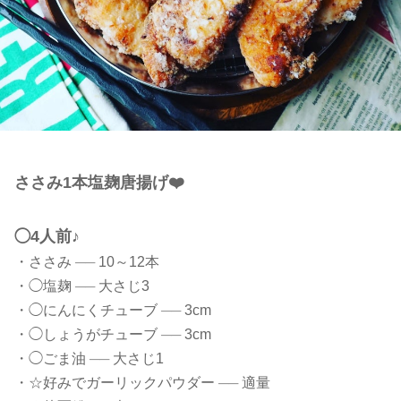
ささみ1本塩麹唐揚げ❤️
◯4人前♪
・ささみ
──
10～12本
・◯塩麹
──
大さじ3
・◯にんにくチューブ
──
3cm
・◯しょうがチューブ
──
3cm
・◯ごま油
──
大さじ1
・☆好みでガーリックパウダー
──
適量