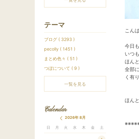
テーマ
こんば
ブログ ( 3293 )
今日も
pecolly ( 1451 )
いつ
まとめ色々 ( 51 )
ほんと
つぼについて ( 9 )
全部
く有り
一覧を見る
ほんと
Calendar
2026年 8月
※※※※
日
月
火
水
木
金
土