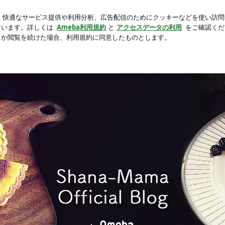
できる執筆場所
芸能人ブログ
人気ブログ
新規登録
ロ
つま芋プリン❤️ | しゃなママオフィシャルブログ「しゃなママと