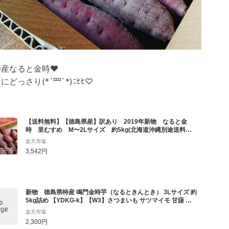
産なると金時❤️
にどっさり(*´罒`*)ﾆﾋﾋ♡
【送料無料】【徳島県産】訳あり 2019年新物 なると金
時 里むすめ M〜2Lサイズ 約5kg(北海道沖縄別途送料加
算)鳴門金時/焼き芋/煮物/さつま芋/さつまいも/サツマイモ/サツ
楽天市場
マ芋/薩摩芋/スイートポテト/芋菓子/栗きんとん/スイーツ/お菓
3,542円
子/苗
新物 徳島県特産 鳴門金時芋（なるときんとき） 3Lサイズ 約
5kg詰め 【YDKG-k】【W3】さつまいも サツマイモ 甘藷 な
ると金時
楽天市場
2,300円