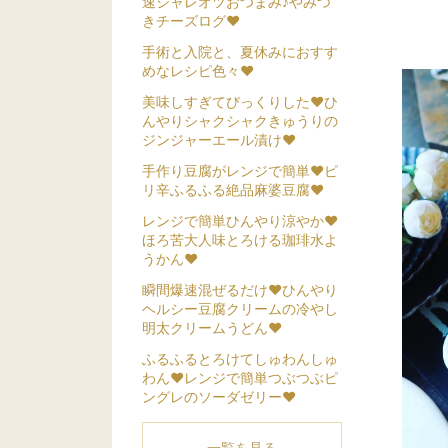
速シャレオツおつまみ♪やみつ
きチーズログ❤
手術と入院と、夏休みにおすす
めなレシピ色々❤
美味しすぎてびっくりした❤ひ
んやりシャクシャクきゅうりの
ジンジャーエール漬け❤
手作り豆腐がレンジで簡単❤ピ
リ辛ふるふる絶品麻婆豆腐❤
レンジで簡単ひんやり涼やか❤
ほろ苦大人味とろける珈琲水よ
うかん❤
瞬間爆速混ぜるだけ❤ひんやり
ヘルシー豆腐クリームの冷やし
明太クリームうどん❤
ふるふるとろけてしゅわんしゅ
わん❤レンジで簡単つぶつぶピ
ングレのソーダゼリー❤
一覧を見る