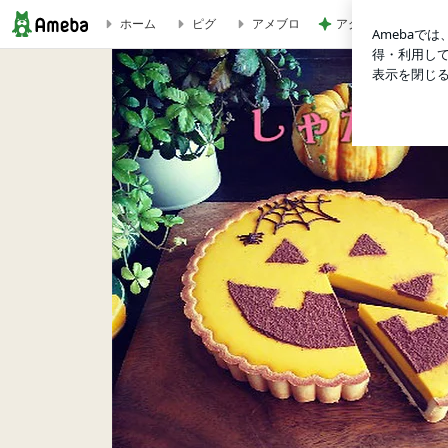
アグネス 一番集中
ホーム
ピグ
アメブロ
なると金時❤️と、混ぜて冷やしてめちゃ簡単❤️ひんやりねっとりさ