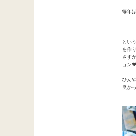
毎年ほ
とい
を作
さす
ョン❤
ひん
良かっ