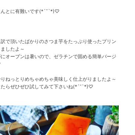
んとに有難いです(*´˘`*)♡
う訳で頂いたばかりのさつま芋をたっぷり使ったプリン
りましたよ～
がにオーブンは暑いので、ゼラチンで固める簡単バージ
️
やりねっとりめちゃめちゃ美味しく仕上がりましたよ～
たらぜひぜひ試してみて下さいね(*´˘`*)♡