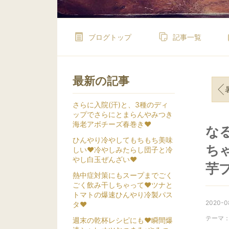
ブログトップ
記事一覧
最新の記事
暑
さらに入院(汗)と、3種のディ
ップでさらにとまらんやみつき
海老アボチーズ春巻き❤
な
ひんやり冷やしてもちもち美味
ち
しい❤冷やしみたらし団子と冷
やし白玉ぜんざい❤
芋プ
熱中症対策にもスープまでごく
ごく飲み干しちゃって❤ツナと
トマトの爆速ひんやり冷製パス
2020-08
タ❤
テーマ
週末の乾杯レシピにも❤瞬間爆