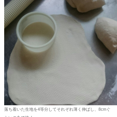
落ち着いた生地を4等分してそれぞれ薄く伸ばし、8cmぐ