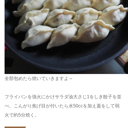
全部包めたら焼いていきますよ～
フライパンを強火にかけサラダ油大さじ1をしき餃子を並
べ、こんがり焦げ目が付いたら水50ccを加え蓋をして弱
火で約5分焼く。