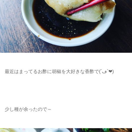
最近はまってるお酢に胡椒を大好きな香酢で(´ڡ`❤)
少し種が余ったので～