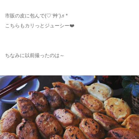
市販の皮に包んで(♡ˊ艸ˋ)♬*
こちらもカリっとジューシー❤️
ちなみに以前撮ったのは～