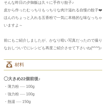
そんな昨日の夕御飯は久々に手作り餃子♪
皮から作ったむっちりもっちりな肉汁溢れる自慢の餃子❤️
ほんのちょっと入れる五香粉で一気に本格的な味なっちゃ
いますよ～
前にもご紹介しましたが、かなり暗い写真だったので撮り
なおしついでにレシピも再度ご紹介させて下さいね(*^^*)♪
材料
◯大きめ22個前後♪
・薄力粉
──
100g
・強力粉
──
100g
・熱湯
──
150g