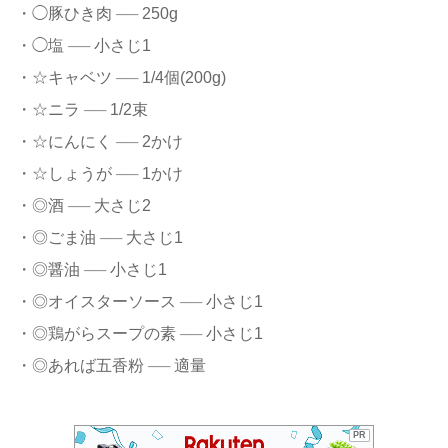
・◯豚ひき肉
──
250g
・◯塩
──
小さじ1
・☆キャベツ
──
1/4個(200g)
・☆ニラ
──
1/2束
・☆にんにく
──
2かけ
・☆しょうが
──
1かけ
・◎酒
──
大さじ2
・◎ごま油
──
大さじ1
・◎醤油
──
小さじ1
・◎オイスターソース
──
小さじ1
・◎鶏がらスープの素
──
小さじ1
・◎あれば五香粉
──
適量
PR