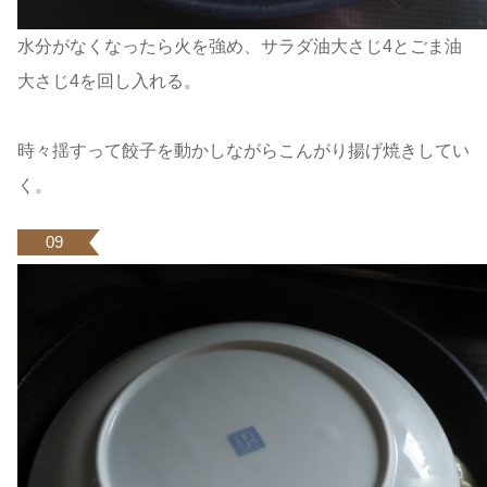
水分がなくなったら火を強め、サラダ油大さじ4とごま油
大さじ4を回し入れる。
時々揺すって餃子を動かしながらこんがり揚げ焼きしてい
く。
09