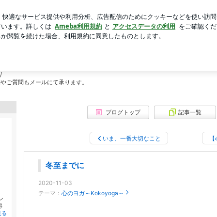
ボロネーゼ
芸能人ブログ
人気ブログ
新規登録
ログ
く生き生きとスムーズに！】
ート・少人数【自分らしく生き生きとス
までのプライベートレッスン。その方にあった丁寧なヨガレッスンが好評です！
/
jp 詳細やご質問もメールにて承ります。
ブログトップ
記事一覧
いま、一番大切なこと
【
冬至までに
2020-11-03
テーマ：
心のヨガ～Kokoyoga～
ン
得
見る