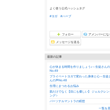
よく使う公式ハッシュタグ
#ヨガ
#ハーブ
フォロー
アメンバーにな
メッセージを送る
最新の記事
心が休まる時間を作りましょう♪～生徒さん
No.49
プライベートヨガで変わった身体と心～生徒
んの声No.48
生理にまつわるお悩み
肌だけでなく【目にも優しい】 ジェルクレン
ング✨
パーソナルマントラの瞑想
一覧を