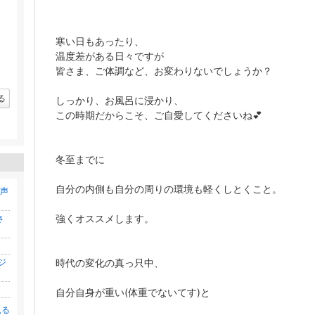
寒い日もあったり、
温度差がある日々ですが
皆さま、ご体調など、お変わりないでしょうか？
る
しっかり、お風呂に浸かり、
この時期だからこそ、ご自愛してくださいね💕
冬至までに
自分の内側も自分の周りの環境も軽くしとくこと。
の声
強くオススメします。
さ
ジ
時代の変化の真っ只中、
自分自身が重い(体重でないてす)と
見る