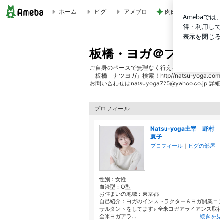
ホーム
ピグ
アメブロ
肉肉しい黒毛和牛と
冬至までに | 板橋・ヨガ＠プライベート・少人数【自分らし
板橋・ヨガ＠プライベ
ご自身のペースで無理なく行える１名～最大5名
「板橋 ナツヨガ」検索！http//natsu-yoga.com
お問い合わせはnatsuyoga725@yahoo.co.
プロフィール
Natsu-yoga主宰 野村
夏子
プロフィール
｜
ピグの部屋
性別：
女性
血液型：
O型
お住まいの地域：
東京都
自己紹介：ヨガのインストラクター＆ヨガ開業コ
サルタントをしてます♪ 全米ヨガアライアンス取
全米ヨガアラ...
続きを