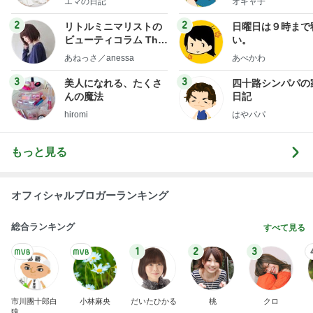
エマの日記
オギャ子
フ】
2
2
リトルミニマリストの
日曜日は９時まで
ビューティコラム The
い。
little minimalist's bea
あねっさ／anessa
あべかわ
uty colum
3
3
美人になれる、たくさ
四十路シンパパの
んの魔法
日記
hiromi
はやパパ
もっと見る
オフィシャルブロガーランキング
総合ランキング
すべて見る
1
2
3
市川團十郎白
小林麻央
だいたひかる
桃
クロ
猿