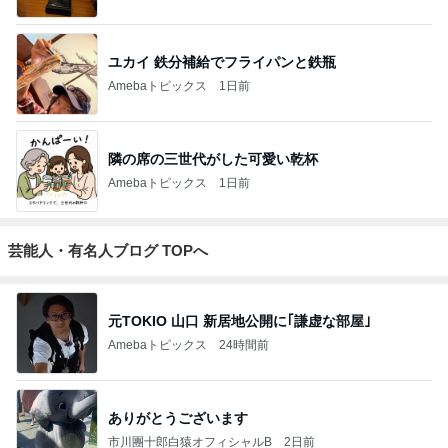
ユカイ 鉄分補給でフライパンと鉄瓶
Amebaトピックス
1日前
隣の席の三世代がした可愛い乾杯
Amebaトピックス
1日前
芸能人・有名人ブログ TOPへ
元TOKIO 山口 新居地公開に｢謙虚な部屋｣
Amebaトピックス
24時間前
ありがとうございます
市川團十郎白猿オフィシャルB
2日前