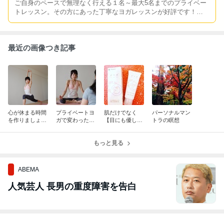
ご自身のペースで無理なく行える１名～最大5名までのプライベー
トレッスン。その方にあった丁寧なヨガレッスンが好評です！
「板橋 ナツヨガ」検索！http//natsu-yoga.com/ お問い合わせはn
atsuyoga725@yahoo.co.jp 詳細やご質問もメールにて承ります。
最近の画像つき記事
心が休まる時間
プライベートヨ
肌だけでなく
パーソナルマン
を作りましょう
ガで変わった身
【目にも優し
トラの瞑想
♪～生徒さんの
体と心～生徒さ
い】 ジェルクレ
声No.49
んの声No.48
ンジング✨
もっと見る
ABEMA
人気芸人 長男の重度障害を告白