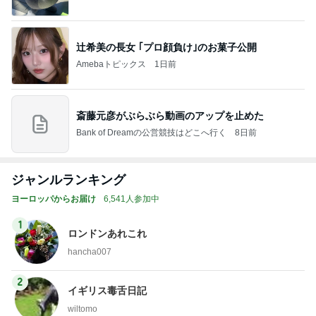
辻希美の長女 ｢プロ顔負け｣のお菓子公開
Amebaトピックス
1日前
斎藤元彦がぶらぶら動画のアップを止めた
Bank of Dreamの公営競技はどこへ行く
8日前
ジャンルランキング
ヨーロッパからお届け
6,541人参加中
1
ロンドンあれこれ
hancha007
2
イギリス毒舌日記
wiltomo