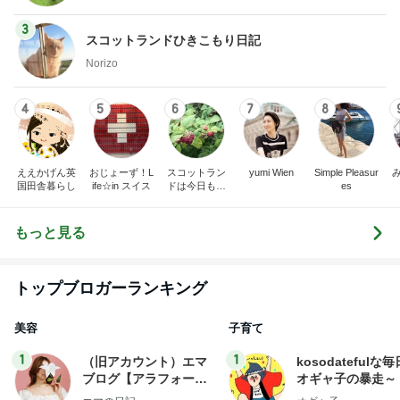
3
スコットランドひきこもり日記
Norizo
4
5
6
7
8
ええかげん英
おじょーず！L
スコットラン
yumi Wien
Simple Pleasur
国田舎暮らし
ife☆in スイス
ドは今日も曇
es
り空
もっと見る
トップブロガーランキング
美容
子育て
1
1
（旧アカウント）エマ
kosodatefulな毎
ブログ【アラフォー会
オギャ子の暴走～
社売却セカンドライ