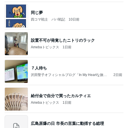
同じ夢
四コマ戦士 パパ戦記
10日前
設置不可が発覚したニトリのラック
Amebaトピックス
1日前
７人待ち
沢田聖子オフィシャルブログ「In My Heartな旅日
2日前
記」by Ameba
給付金で自分で買ったカルティエ
Amebaトピックス
1日前
広島原爆の日 市長の言葉に動揺する総理