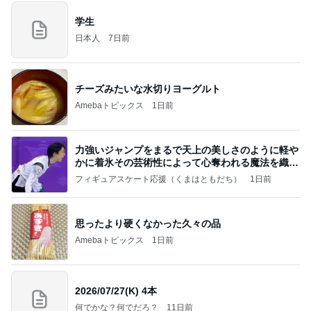
学生
日本人
7日前
チーズみたいな水切りヨーグルト
Amebaトピックス
1日前
力強いジャンプをまるで天上の美しさのように軽や
かに着氷その芸術性によって心奪われる魔法を織り
なす
フィギュアスケート応援（くまはともだち）
1日前
思ったより硬くなかった久々の品
Amebaトピックス
1日前
2026/07/27(K) 4本
何でかな？何でだろ？
11日前