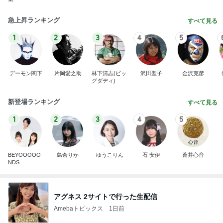
急上昇ランキング
すべて見る
1
2
3
4
5
デーモン閣下
片岡愛之助
林下清志(ビッ
沢田聖子
金沢克彦
グダディ)
新登場ランキング
すべて見る
1
2
3
4
5
BEYOOOOO
島倉りか
ゆうこりん
石 安伊
蒼井心音
NDS
アグネス 2サイトで行った生配信
Amebaトピックス
1日前