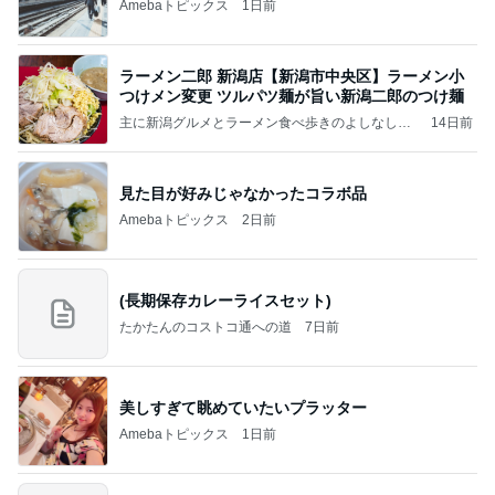
Amebaトピックス
1日前
ラーメン二郎 新潟店【新潟市中央区】ラーメン小
つけメン変更 ツルパツ麺が旨い新潟二郎のつけ麺
主に新潟グルメとラーメン食べ歩きのよしなしご
14日前
と
見た目が好みじゃなかったコラボ品
Amebaトピックス
2日前
(長期保存カレーライスセット)
たかたんのコストコ通への道
7日前
美しすぎて眺めていたいプラッター
Amebaトピックス
1日前