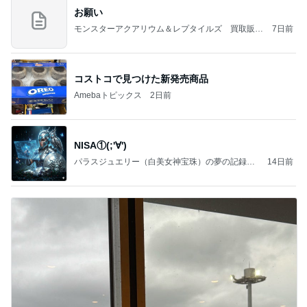
お願い
モンスターアクアリウム＆レプタイルズ 買取販売
7日前
情報
コストコで見つけた新発売商品
Amebaトピックス
2日前
NISA①(;'∀')
パラスジュエリー（白美女神宝珠）の夢の記録
14日前
（続編）