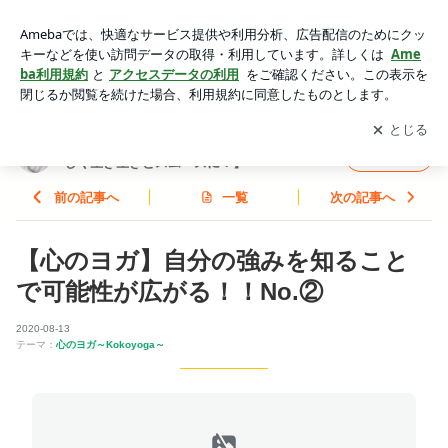
【心のヨガ】自分の強みを知ることで可能性が広がる！！No.
② | 板橋・ヨガ＠プライベート・少人数【自分らしく生き生き
アプリをダウンロードして
ブログの更新通知
を受け取りまし
開く
とスムーズに！】
ょう。
板橋・ヨガ＠プライベート・少人数【自分ら
フォロー
しく生き生きとスムーズに！】
前の記事へ
一覧
次の記事へ
【心のヨガ】自分の強みを知ること
で可能性が広がる！！No.②
2020-08-13
テーマ：
心のヨガ～Kokoyoga～