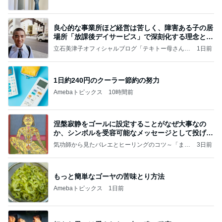
良心的な事業所ほど経営は苦しく、障害ある子の居
場所「放課後デイサービス」で深刻化する理念と現
実の
立石美津子オフィシャルブログ「テキトー母さんの
1日前
すすめ」Powered by Ameba
1日約240円のクーラー節約の努力
Amebaトピックス
10時間前
涅槃寂静をゴールに設定することがなぜ大事なの
か、シンボルを受容可能なメッセージとして投げる
ことが
気功師から見たバレエとヒーリングのコツ～「まと
3日前
いのば」ブログ
もっと簡単なゴーヤの苦味とり方法
Amebaトピックス
1日前