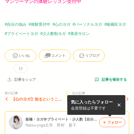
マンツーマンの体験レッスン受付中
#
自分の強み
#
体験受付中
#
心のヨガ
#
パーソナルヨガ
#
板橋区ヨガ
#
プライベートヨガ
#
少人数制ヨガ
#
美容サロン
いいね
コメント
リブログ
10
記事を報告する
記事をシェア
前の記事
次の記事
【心のヨガ】知るということ
客観的にみられるようになる
気に入ったらフォロー
は楽しい！！No.①
と・・・
会員登録は不要です
板橋・ヨガ＠プライベート・少人数【自分らしく生き生きとスムーズに！】
フォロー
Natsu-yoga主宰 野村 夏子