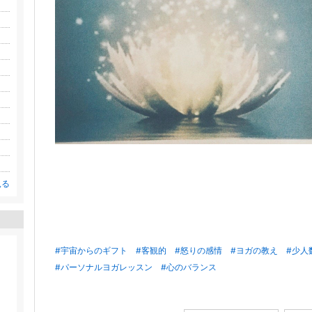
見る
#宇宙からのギフト
#客観的
#怒りの感情
#ヨガの教え
#少人
#パーソナルヨガレッスン
#心のバランス