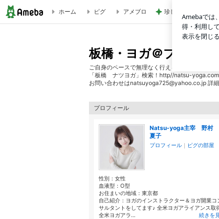
ホーム
ピグ
アメブロ
珍しい静かにの看板
客観的に観ることが容易なるヨガの教え | 板橋・ヨガ＠プラ
板橋・ヨガ＠プライベ
ご自身のペースで無理なく行える１名～最大5名
「板橋 ナツヨガ」検索！http//natsu-yoga.com
お問い合わせはnatsuyoga725@yahoo.co.
プロフィール
Natsu-yoga主宰 野村
夏子
プロフィール
｜
ピグの部屋
性別：
女性
血液型：
O型
お住まいの地域：
東京都
自己紹介：ヨガのインストラクター＆ヨガ開業コ
サルタントをしてます♪ 全米ヨガアライアンス取
全米ヨガアラ...
続きを