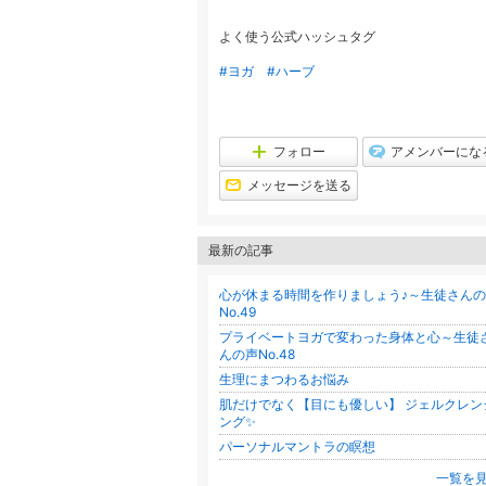
よく使う公式ハッシュタグ
#ヨガ
#ハーブ
フォロー
アメンバーにな
メッセージを送る
最新の記事
心が休まる時間を作りましょう♪～生徒さん
No.49
プライベートヨガで変わった身体と心～生徒
んの声No.48
生理にまつわるお悩み
肌だけでなく【目にも優しい】 ジェルクレン
ング✨
パーソナルマントラの瞑想
一覧を