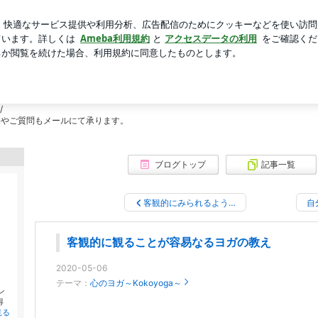
を集めた本
芸能人ブログ
人気ブログ
新規登録
ログ
イベート・少人数【自分らしく生き生きとスムーズに！】
ート・少人数【自分らしく生き生きとス
までのプライベートレッスン。その方にあった丁寧なヨガレッスンが好評です！
/
jp 詳細やご質問もメールにて承ります。
ブログトップ
記事一覧
客観的にみられるよう…
自
客観的に観ることが容易なるヨガの教え
2020-05-06
テーマ：
心のヨガ～Kokoyoga～
ン
得
見る