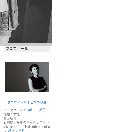
プロフィール
プロフィール
｜
ピグの部屋
ニックネーム：
孫崎 久美子
性別：
女性
自己紹介：
石川県小松市のネイルサロン 『
L'amie 』 『Nail artist』 nail a
rt...
続きを見る