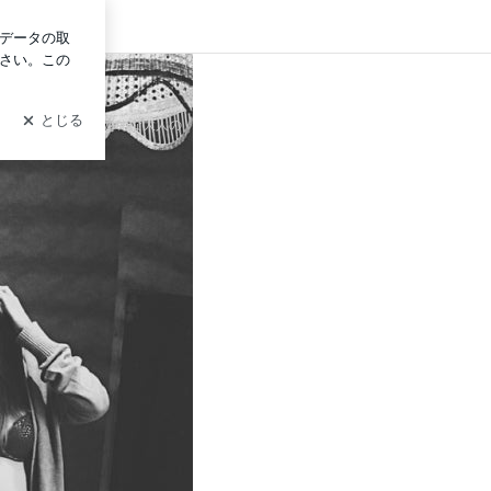
イン
界観は、ミニマムでstylishな大人の
にて発信中…