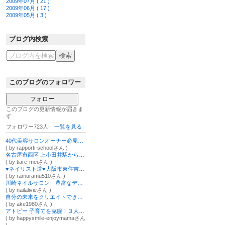
2009年07月 ( 21 )
2009年06月 ( 17 )
2009年05月 ( 3 )
ブログ内検索
このブログのフォロワー
フォロー
このブログの更新情報が届きま
す
フォロワー723人
一覧を見る
40代美容サロンオーナー必見！働く時間半分売上2倍の働き方へ/山上みえ
( by rapporti-schoolさん )
名古屋市西区 上小田井駅から徒歩2分 まつ毛エクステ専門サロンTiare(ティアレ)
( by tiare-meiさん )
♥︎ネイリスト道♥︎大阪市東住吉区 HOMEサロン＆スクール♡RASH NAIL♡
( by ramuramu510さん )
川崎ネイルサロン 豊富なデザインのニュアンスネイルが得意な接客歴20年ネイリスト
( by nailalivieさん )
自分の未来をクリエイトできる自分に♡あけみん脱皮ブログ投稿中♪
( by ake1980さん )
アトピー 子育てを克服！３人のママのブログ
( by happysmile-enjoymamaさん