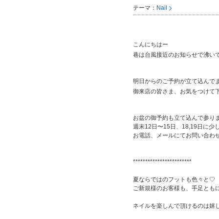
テーマ：
Nail
こんにちはー
巷は台風接近のお知らせで沸い
明日からのご予約が立て込んで
御来店の皆さま、お気をつけて
お盆の御予約も立て込んで参り
週末12日〜15日、18,19日
お電話、メールにてお問い合わ
************************
夏ならではのフットも色々と♡
ご新規様のお客様も、手足とも
ネイルを楽しんで頂けるのは嬉