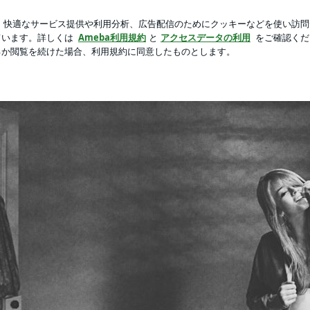
気のコート
新規登録
ログ
芸能人ブログ
人気ブログ
をfashionの一部として提案するアーティスト。edgyでsensationalな作品で表現される世
とけ込む絶妙なアートセンスとバランシングを大切にして、石川県小松市にあるサロン