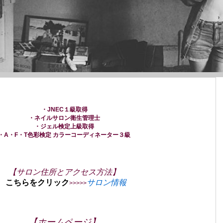
・JNEC１級取得
・ネイルサロン衛生管理士
・ジェル検定上級取得
・A・F・T色彩検定 カラーコーディネーター３級
【サロン住所とアクセス方法】
こちらをクリック
サロン情報
>>>>>
【ホームページ】