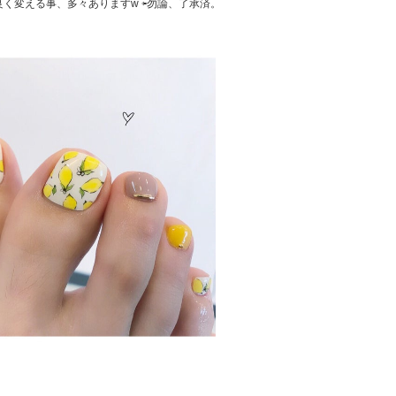
く変える事、多々ありますw ⇦勿論、了承済。