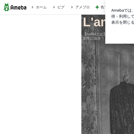
色で迷い決めた大人
ホーム
ピグ
アメブロ
L'amie
L'amie
【nailistとは】nail art
女性に似合う。fashionに