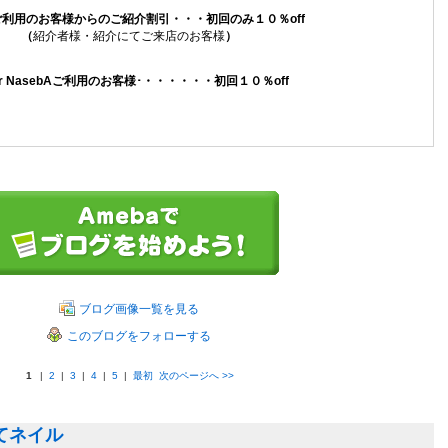
ご利用のお客様からのご紹介割引
・・・初回のみ１０％off
（
紹介者様・紹介にてご来店のお客様
）
ir NasebAご利用のお客様
･・・・・・・初回１０％off
ブログ画像一覧を見る
このブログをフォローする
1
|
2
|
3
|
4
|
5
|
最初
次のページへ
>>
てネイル