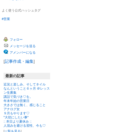
よく使う公式ハッシュタグ
#営業
フォロー
メッセージを送る
アメンバーになる
[
記事作成・編集
]
最新の記事
近況と楽しみ、そしてネイル
なんということ６ヶ月 ＠レッス
ン生募集
講話で気づき♡を。
年末年始の営業日
大きさでは無く、感じること
アナログ女
９月もやります♡
"大切にしたい事"
:: 本日より夏休み ::
人混みを避ける習性、今も♡
[
一覧を見る
]