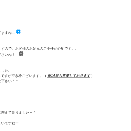
てますね…
ますので、お客様のお足元のご不便が心配です。。
下さいね！！
ました。
に少しですが空き枠ございます。（
※14日も営業しております
）
せ下さい＾＾
に増えて参りました＾＾
しいですねー