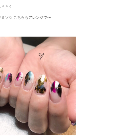
た＾＾✌︎
ミソ♡ こちらもアレンジで〜