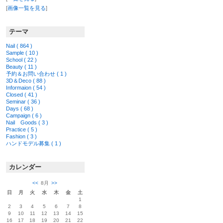
[
画像一覧を見る
]
テーマ
Nail ( 864 )
Sample ( 10 )
School ( 22 )
Beauty ( 11 )
予約＆お問い合わせ ( 1 )
3D＆Deco ( 88 )
Informaion ( 54 )
Closed ( 41 )
Seminar ( 36 )
Days ( 68 )
Campaign ( 6 )
Nail Goods ( 3 )
Practice ( 5 )
Fashion ( 3 )
ハンドモデル募集 ( 1 )
カレンダー
<<
8月
>>
日
月
火
水
木
金
土
1
2
3
4
5
6
7
8
9
10
11
12
13
14
15
16
17
18
19
20
21
22