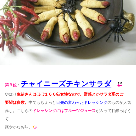
チャイニーズチキンサラダ
第３位
：
やはり
生徒さんはほぼ１００㌫女性なので、野菜とかサラダ系のご
要望は
多数。
中でもちょっと
目先の変わったドレッシング
のものが人気
高し。こちらの
ドレッシングにはフルーツジュース
が入って甘酸っぱく
て
爽やかなお味。