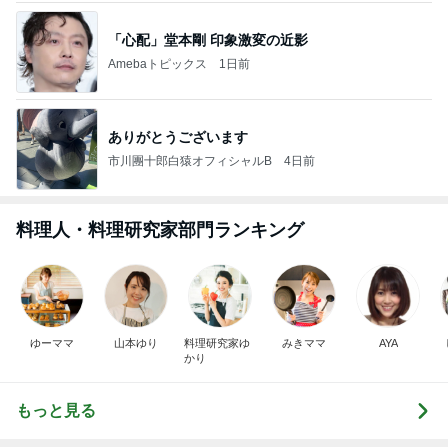
「心配」堂本剛 印象激変の近影
Amebaトピックス
1日前
ありがとうございます
市川團十郎白猿オフィシャルB
4日前
料理人・料理研究家部門ランキング
ゆーママ
山本ゆり
料理研究家ゆ
みきママ
AYA
かり
もっと見る