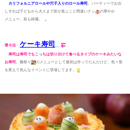
カリフォルニアロールや穴子入りのロール寿司
。パーティーでお出
しすれば子ども
から大人まで皆が喜ぶこと間違いナシ
の華やか
メニュー。彩も綺麗。
ケーキ寿司
第６位
：
寿司は寿司でもこっちは切り分けて食べるタイプのケーキみたいな
お寿司
。雛祭り
のメニュー
として最初は作ってたんだけど、色々形
を変えて色んなイベントに登場してます。