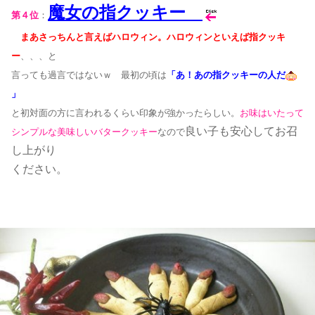
魔女の指クッキー
第４位
：
まあさっちんと言えばハロウィン。ハロウィンといえば指クッキ
ー
、、、と
言っても過言ではないｗ 最初の頃は
「あ！あの指クッキーの人だ
」
と初対面の方に言われるくらい印象が強かったらしい。
お味はいたって
良い子も安心してお召
シンプルな美味しいバタークッキー
なので
し上がり
ください。