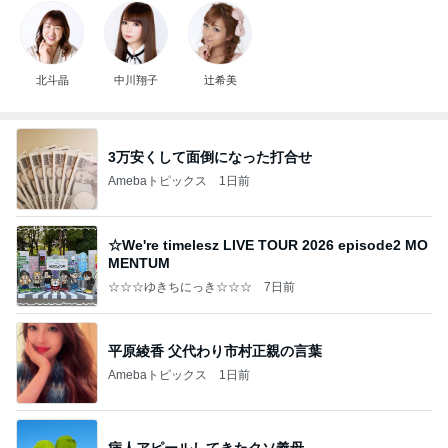
北斗晶
中川翔子
辻希美
3万安くして面倒になった打合せ
Amebaトピックス
1日前
☆We're timelesz LIVE TOUR 2026 episode2 MO
MENTUM
☆☆☆ゆきちにっき☆☆☆
7日前
平原綾香 父代わり市村正親の言葉
Amebaトピックス
1日前
病人アピールしてきたクソ義母