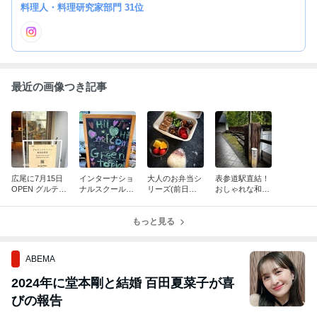
料理人・料理研究家部門 31位
最近の画像つき記事
広尾に7月15日
インターナショ
大人のお弁当シ
表参道駅直結！
OPEN グルテン
ナルスクールで
リーズ(前日の
おしゃれな和カ
フリーお惣菜と
料理レッスン♪
残り多め）
フェで涼む午後
パン専門店 be
（最後むくれた
my flora bakery
私）
もっと見る
ABEMA
2024年に堂本剛と結婚 百田夏菜子が喜
びの報告