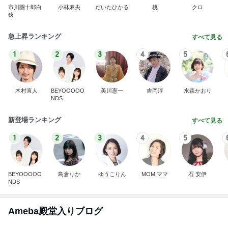
市川團十郎白
小林麻央
だいたひかる
桃
クロ
猿
急上昇ランキング
すべて見る
1
2
3
4
5
木村直人
BEYOOOOO
美川憲一
吉岡淳
水森かおり
NDS
新登場ランキング
すべて見る
1
2
3
4
5
BEYOOOOO
島倉りか
ゆうこりん
MOMIママ
石 安伊
NDS
Ameba殿堂入りブログ