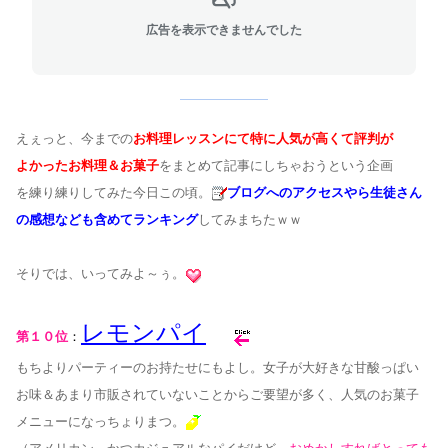
広告を表示できませんでした
えぇっと、今までの
お料理レッスンにて特に人気が高くて評判が
よかったお料理＆お菓子
をまとめて記事にしちゃおうという企画
を練り練りしてみた今日この頃。
ブログへのアクセスやら生徒さん
の感想なども含めてランキング
してみま
ちたｗｗ
そりでは、いってみよ～ぅ。
レモンパイ
第１０位
：
もちよりパーティーのお持たせにもよし。女子が大好きな甘酸っぱい
お味＆あまり
市販されていないことからご要望が多く、人気のお菓子
メニューになっちょりまつ。