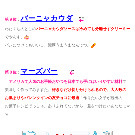
バーニャカウダ
第９位
：
わたくちのとこの
バーニャカウダソースは冷めても分離せずクリーミー
でやんす。
パンにつけてもいいし、濃厚うまうまなんでつ。
マーズバー
第８位
：
アメリカで人気のお手軽おやつを日本でも手にはいりやすい材料
で
美味しく作って
みますた。
好きなだけ切り分けられるので、大人数の
お集まりやバレンタインの友
チョコに最適
！作りたい女子が続出の
お菓子レシピでっしゅ。ありふれてないから
、差をつけたいあなたにｗ
ｗ
PR