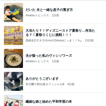
だいた 夫と一緒な息子の寛ぎ方
Amebaトピックス
2日前
大当たり？！ディズニーストア夏祭り…何当た
る？！夏祭りくじに挑戦！！！
高校生Dヲタ Ꭰ-ᎮꭵꭹꭴのDisneyにっき！！✎ܚ
13日前
夫が疑った私のヴィシソワーズ
Amebaトピックス
1日前
ありがとうございます
市川團十郎白猿オフィシャルB
4日前
繊細な娘と始めた平和学習の本