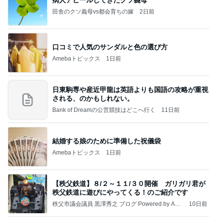
田舎のクソ義母vs都会育ちの嫁
2日前
口コミで人気のサンダルと色の選び方
Amebaトピックス
1日前
日東駒専や産近甲龍は英語よりも国語の攻略が重視
される、のかもしれない。
Bank of Dreamの公営競技はどこへ行く
11日前
結婚する娘のために準備した祝儀袋
Amebaトピックス
1日前
【秩父鉄道】８/２～１１/３０開催 ガリガリ君が
秩父鉄道に遊びにやってくる！のご紹介です
秩父市議会議員 黒澤秀之 ブログ Powered by Ame
10日前
ba