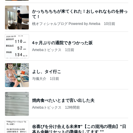
かっちちちちが来てくれた！おしゃれなものを持っ
て！
桃オフィシャルブログ Powered by Ameba
10日前
4ヶ月ぶりの通院できつかった坂
Amebaトピックス
1日前
よし、タイ行こ
与儀大介
1日前
焼肉食べたいとまで言い出した夫
Amebaトピックス
12時間前
㊗️喜びを分け合える未来❣️”【この混沌の理由】”⽇
本も⾦融リセットの準備をしてます ””