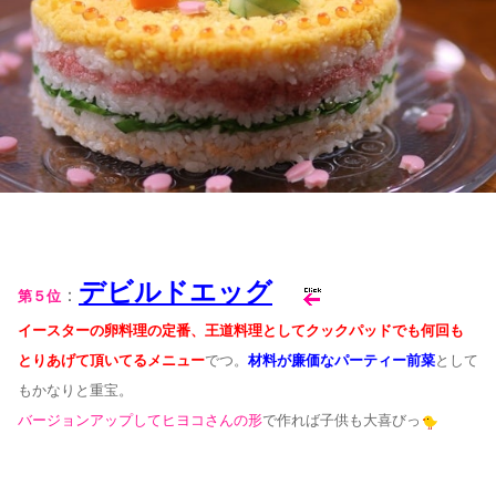
デビルドエッグ
：
第５位
イースターの卵料理の定番、王道料理としてクックパッドでも何回も
とりあげて
頂いてるメニュー
でつ。
材料が廉価なパーティー前菜
として
もかなりと重宝。
バージョンアップしてヒヨコさんの形
で作れば子供も大喜びっ