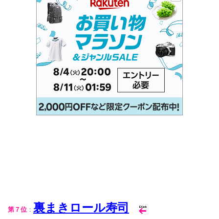
裏まきロール寿司
第７位
：