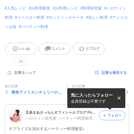
#
人気レシピ
#
お料理教室
#
お料理レシピ
#
料理研究家
#
ハロウィン
料理
#
イースター料理
#
サンドイッチケーキ
#
珍しい料理
#
アメリカ
ンな味
#
パーティー料理
いいね
コメント
リブログ
29
記事を報告する
記事をシェア
前の記事
次の記事
簡単アメリカンチェリーのコ
月曜日の朝に歴史は繰り返
気に入ったらフォロー
ンポート（レシピつき）
す。
会員登録は不要です
五条まあさっちんオフィシャルブログ Powered by Ameba
フォロー
ハロウィン研究家 パーティー料理研究家 五条まあさっちん
サプライズを演出するパーティー料理教室♪