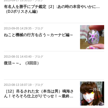
2013-09-17 13:55:25
・
ブログ
有名人を勝手にプチ鑑定［2］:あの時の本音やいかに…
（DJポリスさん編）
2013-09-05 14:29:35
・
ブログ
ねこと機械の行方を占う～カーナビ編～
2013-08-31 14:43:40
・
ブログ
復活～～。（3回目）
2013-08-13 16:07:19
・
ブログ
［12］吊るされた女（本当は男）鳴海さ
ん！そろそろ仕上がりでっせ！～最終便
～