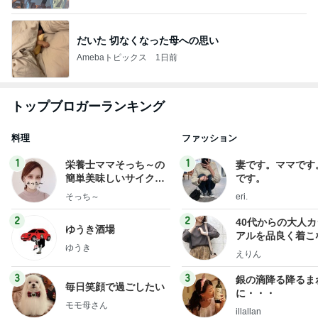
だいた 切なくなった母への思い
Amebaトピックス
1日前
トップブロガーランキング
料理
ファッション
1
1
栄養士ママそっち～の
妻です。ママです
簡単美味しいサイクル
です。
献立
そっち～
eri.
2
2
40代からの大人
ゆうき酒場
アルを品良く着こ
ゆうき
ファッションブロ
えりん
3
3
銀の滴降る降るま
毎日笑顔で過ごしたい
に・・・
モモ母さん
illallan