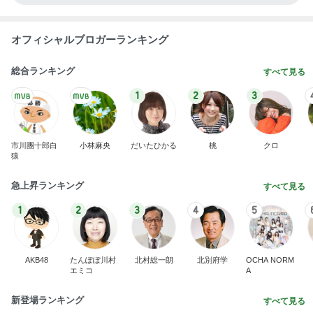
オフィシャルブロガーランキング
総合ランキング
すべて見る
1
2
3
市川團十郎白
小林麻央
だいたひかる
桃
クロ
猿
急上昇ランキング
すべて見る
1
2
3
4
5
AKB48
たんぽぽ川村
北村総一朗
北別府学
OCHA NORM
エミコ
A
新登場ランキング
すべて見る