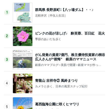
群馬県 長野原町∶【八ッ場ダム】・・♪
1
北軽井沢［半住人生活］
ピンクの花が涼しげ♪ 酔芙蓉、百日紅 花火
2
季節のあいだを歩く
がん発覚の資産7億円、株主優待投資家の桐谷
広人さんが“後悔” 銀座のママニュース
3
銀座のママブログ✨美肌で開運✨銀座ママが作った
化粧品✨銀座クラブ高嶋25歳で開店✨高嶋りえ子
お着物でエルメス バーキン コーデ
青龍山 吉祥寺② 風鈴まつり
4
カメラと歩く、日本の風景スナップ紀行
葛西臨海公園に咲くヒマワリ
5