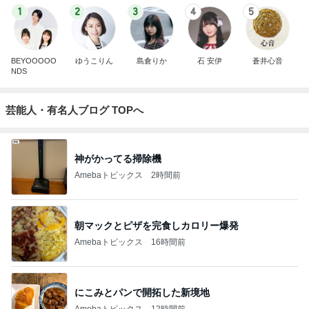
1
2
3
4
5
BEYOOOOO
ゆうこりん
島倉りか
石 安伊
蒼井心音
NDS
芸能人・有名人ブログ TOPへ
神がかってる掃除機
Amebaトピックス
2時間前
朝マックとピザを完食しカロリー爆発
Amebaトピックス
16時間前
にこみとパンで開拓した新境地
Amebaトピックス
12時間前