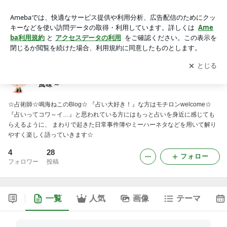
☆月刊なるねこ☆猫的占い日記 ～ビター＆スウィート風味～
アプリをダウンロードして
ブログの更新通知
を受け取りまし
開く
ょう。
☆月刊なるねこ☆猫的占い日記 ～ビター＆スウィート
風味～
☆占術師☆鳴海ねこのBlog☆ 『占い大好き！』な方はモチロンwelcome☆
『占いってコワ～イ…』と思われている方にはもっと占いを身近に感じても
らえるように、 まわりで起きた日常事件簿やミーハーネタなどを用いて解り
やすく楽しく語っていきます☆
4
28
フォロー
フォロワー
投稿
一覧
人気
画像
テーマ