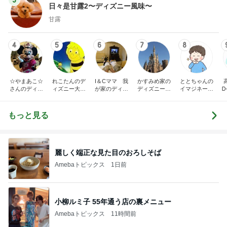
3
日々是甘露2〜ディズニー風味〜
甘露
4
5
6
7
8
☆やまあこ☆
れこたんのデ
I＆Cママ 我
かすみめ家の
ととちゃんの
さんのディズ
ィズニー大好
が家のディズ
ディズニー大
イマジネーシ
Ꭰ
ニー日記
き♡孫4人
ニー♡ブログ
好き遠方組的
ョンタイム
ディズニー生
活
もっと見る
麗しく端正な見た目のおろしそば
Amebaトピックス
1日前
小柳ルミ子 55年通う店の裏メニュー
Amebaトピックス
11時間前