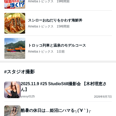
Amebaトピックス
19時間前
スシローおねだりをかわす海鮮丼
Amebaトピックス
15時間前
トロッコ列車と温泉のモデルコース
Amebaトピックス
1日前
#
スタジオ撮影
2025.11.9 #25 StudioStill撮影会 【木村理恵さ
ん】
yossy0125
2026年8月7日
酷暑の休日は…姫沼にハマる┐(´∀｀)┌