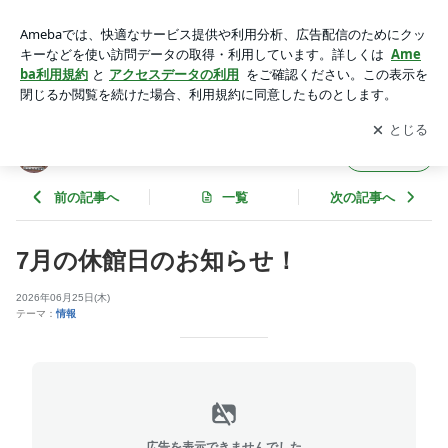
むつ市 なりカメ NCスタジオ青森 | 青森県むつ市＠なりたカ
メラ寫眞館
アプリをダウンロードして
ブログの更新通知
を受け取りまし
開く
ょう。
青森県むつ市＠なりたカメラ寫眞館
フォロー
前の記事へ
一覧
次の記事へ
7月の休館日のお知らせ！
2026年06月25日(木)
テーマ：
情報
広告を表示できませんでした