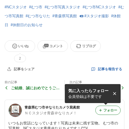
#
NCスタジオ
#
むつ市
#
むつ市写真スタジオ
#
むつ市NCスタジオ
#
む
つ市写真館
#
むつ市なりた
#
青森県写真館
#
スタジオ撮影
#
休館
日
#
休館日のお知らせ
いいね
コメント
リブログ
2
記事を報告する
記事をシェア
前の記事
次の記事
ご結婚、誠におめでとうござ
入学記念撮影の 後撮りも大
気に入ったらフォロー
います！
歓迎！！
会員登録は不要です
青森県むつ市＠なりたカメラ寫眞館
フォロー
ＮＣスタジオ青森＠なりカメ！
いつもお世話になっています！写真は未来に残す宝物。 むつ市の
写真館、NCスタジオ青森＠なりカメです！(^^)/