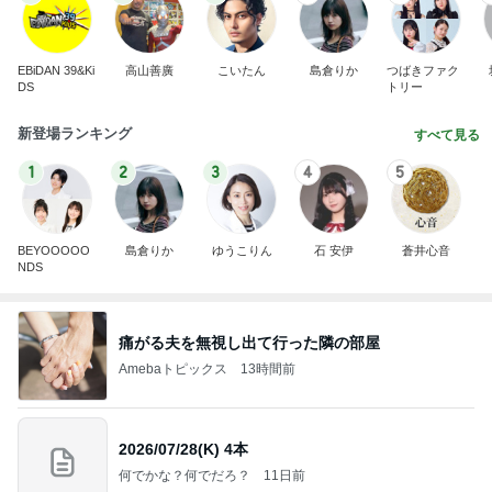
EBiDAN 39&Ki
高山善廣
こいたん
島倉りか
つばきファク
DS
トリー
新登場ランキング
すべて見る
1
2
3
4
5
BEYOOOOO
島倉りか
ゆうこりん
石 安伊
蒼井心音
NDS
痛がる夫を無視し出て行った隣の部屋
Amebaトピックス
13時間前
2026/07/28(K) 4本
何でかな？何でだろ？
11日前