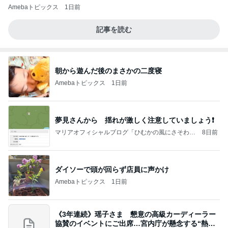
Amebaトピックス
1日前
記事を読む
朝から遊んだ後のまさかの二度寝
Amebaトピックス
1日前
夢見さんから 揺れが激しく注意していましょう❗️
マリアオフィシャルブログ「ひむかの風にさそわれ
8日前
て」Powered by Ameba
ダイソーで頭が回らず店員に声かけ
Amebaトピックス
1日前
《3年連続》瑶子さま 懇意の高級カーディーラー
協賛のイベントにご出席…宮内庁が懸念する“熱心