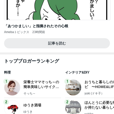
「あつかましい」と指摘されたその心根
Amebaトピックス
23時間前
記事を読む
トップブロガーランキング
料理
インテリア&DIY
1
1
栄養士ママそっち～の
おうちと暮らしの
簡単美味しいサイクル
ピ 〜HOME&LI
献立
そっち～
yuki (ドキ子）
2
2
ほんとうに必要な
ゆうき酒場
か持たない暮らし
ゆうき
ep Life Simple