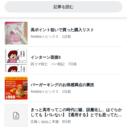
記事を読む
高ポイント狙いで買った購入リスト
Amebaトピックス
1日前
インターン面接3
四コマ戦士 パパ戦記
7日前
バーガーキングのお得感満点の裏技
Amebaトピックス
1日前
きっと高市ってこの時代に嘘、誤魔化し、はぐらか
しても【バレない】【通用する】とでも思ってたん
だろ
広報 いぬねこ本舗
9日前