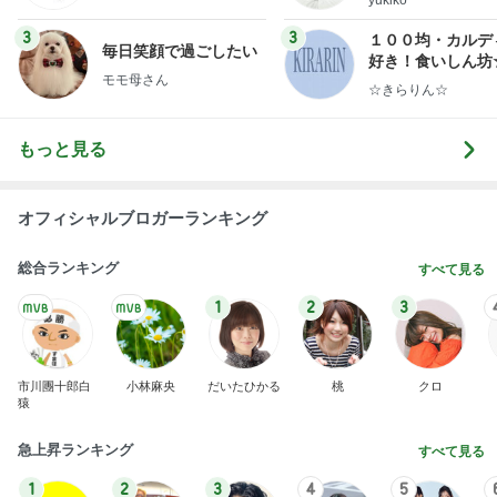
yukiko
ンテリアのきろく
3
3
１００均・カルデ
毎日笑顔で過ごしたい
好き！食いしん坊
モモ母さん
らりん☆のブログ
☆きらりん☆
もっと見る
オフィシャルブロガーランキング
総合ランキング
すべて見る
1
2
3
市川團十郎白
小林麻央
だいたひかる
桃
クロ
猿
急上昇ランキング
すべて見る
1
2
3
4
5