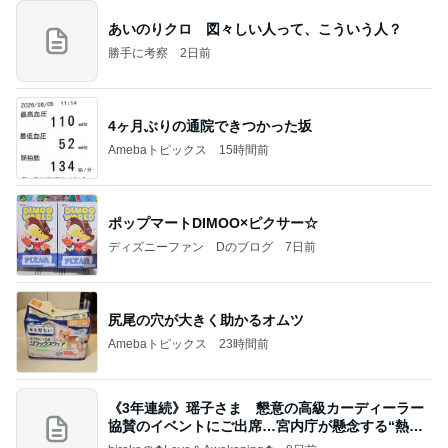
あいのりクロ 図々しい人って、こういう人？
勝手に考察
2日前
4ヶ月ぶりの通院できつかった坂
Amebaトピックス
15時間前
ポップマートDIMOO×ピクサー☆
ディズニーファン Dのブログ
7日前
尻尾の穴が大きく助かるオムツ
Amebaトピックス
23時間前
《3年連続》瑶子さま 懇意の高級カーディーラー
協賛のイベントにご出席…宮内庁が懸念する“熱心
すぎ