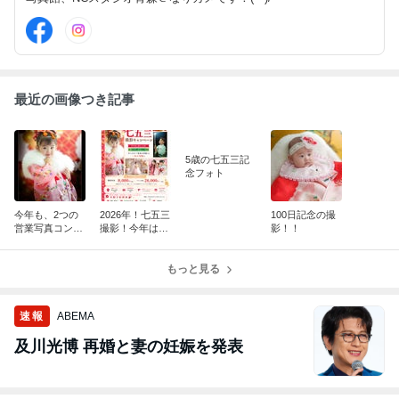
最近の画像つき記事
5歳の七五三記
念フォト
今年も、2つの
2026年！七五三
100日記念の撮
営業写真コンテ
撮影！今年は1
影！！
ストに入選！！
日4組限定！！
もっと見る
速報
ABEMA
及川光博 再婚と妻の妊娠を発表