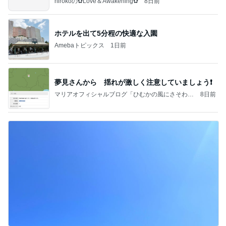
hirokoの✿Love＆Awakening✿
8日前
ホテルを出て5分程の快適な入園
Amebaトピックス
1日前
夢見さんから 揺れが激しく注意していましょう❗️
マリアオフィシャルブログ「ひむかの風にさそわれ
8日前
て」Powered by Ameba