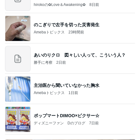
すぎ
hirokoの✿Love＆Awakening✿
8日前
のこぎりで左手を切った災害発生
Amebaトピックス
23時間前
あいのりクロ 図々しい人って、こういう人？
勝手に考察
2日前
主治医から聞いていなかった胸水
Amebaトピックス
1日前
ポップマートDIMOO×ピクサー☆
ディズニーファン Dのブログ
7日前