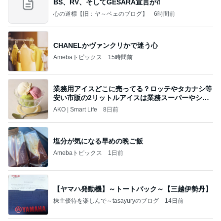
BS、RV、そしてGESARA宣言が⁈
心の道標【旧：ヤ～ベェのブログ】
6時間前
CHANELかヴァンクリかで迷う心
Amebaトピックス
15時間前
業務用アイスどこに売ってる？ロッテやタカナシ等
安い市販の2リットルアイスは業務スーパーやシャ
トレ
AKO | Smart Life
8日前
塩分が気になる早めの晩ご飯
Amebaトピックス
1日前
【ヤマハ発動機】～トートバック～【三越伊勢丹】
株主優待を楽しんで～tasayuryのブログ
14日前