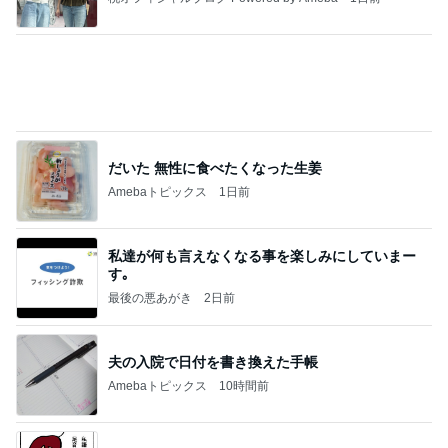
きっと高市ってこの時代に嘘、誤魔化し、はぐらか
しても【バレない】【通用する】とでも思ってたん
だろ
広報 いぬねこ本舗
9日前
美川憲一 とても楽しかったトーク
Amebaトピックス
1日前