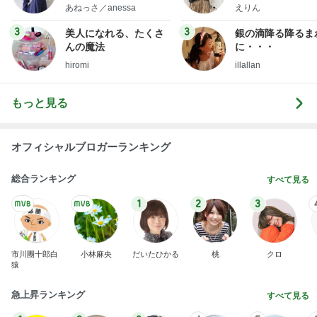
オフィシャルブロガーランキング
総合ランキング
すべて見る
1
2
3
市川團十郎白
小林麻央
だいたひかる
桃
クロ
猿
急上昇ランキング
すべて見る
1
2
3
4
5
EBiDAN 39&Ki
高山善廣
こいたん
島倉りか
つばきファク
DS
トリー
新登場ランキング
すべて見る
1
2
3
4
5