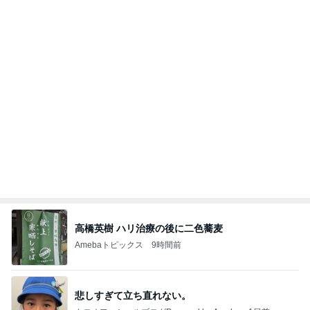
明日は1人で
だいたひかるオフィシャルブログ Powered by Ame
1日前
ba
川崎麻世 81歳大将の昭和な寿司屋
Amebaトピックス
9時間前
横浜SOGOうまいもの大会
nanaオフィシャルブログ Powered by Ameba
11日前
小原正子 娘の希望は現金か高額玩具
Amebaトピックス
9時間前