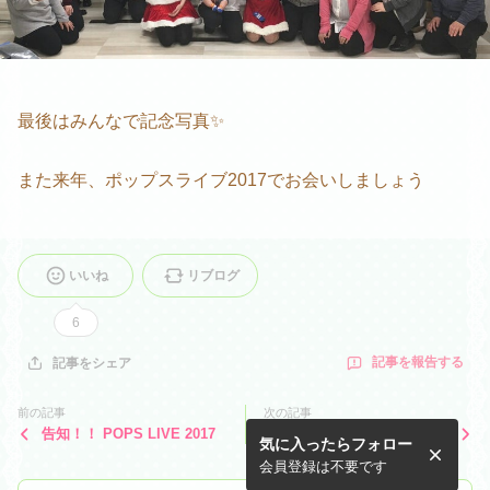
最後はみんなで記念写真✨
また来年、ポップスライブ2017でお会いしましょう
いいね
リブログ
6
記事を報告する
記事をシェア
前の記事
次の記事
告知！！ POPS LIVE 2017
年内最後の練習です
気に入ったらフォロー
会員登録は不要です