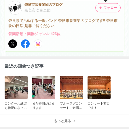
奈良市吹奏楽団のブログ
フォロー
奈良市吹奏楽団
奈良県で活動する一般バンド 奈良市吹奏楽のブログです‼️ 奈良市
吹の日常 是非ご覧ください
音楽活動・楽器ジャンル 426位
最近の画像つき記事
コンクール練習
また特訓が始ま
ブルーラグコン
コンサート前日
も佳境になって
ります
サートご来場あ
です！
きました
りがとうござい
ました
もっと見る