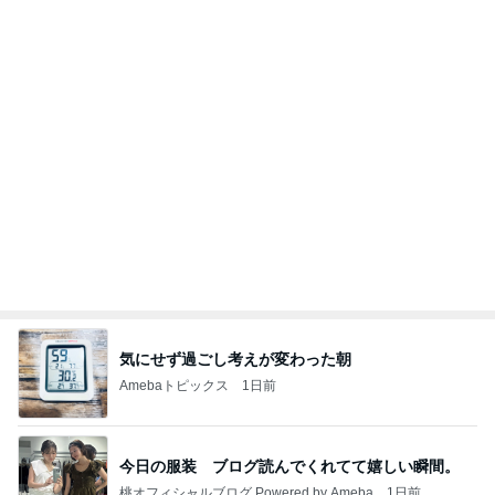
私達が何も言えなくなる事を楽しみにしていまー
す｡
最後の悪あがき
2日前
夫の入院で日付を書き換えた手帳
Amebaトピックス
10時間前
インターン面接3
四コマ戦士 パパ戦記
7日前
30代後半の不調のシンプルな理由
Amebaトピックス
2日前