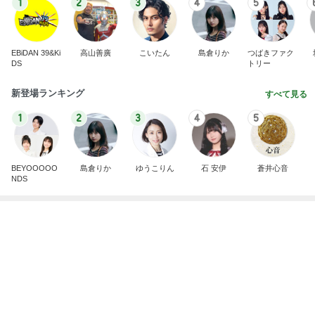
BEYOOOOO
島倉りか
ゆうこりん
石 安伊
蒼井心音
NDS
高橋英樹 ハリ治療の後に二色蕎麦
Amebaトピックス
9時間前
悲しすぎて立ち直れない。
クロオフィシャルブログPowered by Ameba
1日前
モト冬樹 吠える準備をする愛犬
Amebaトピックス
9時間前