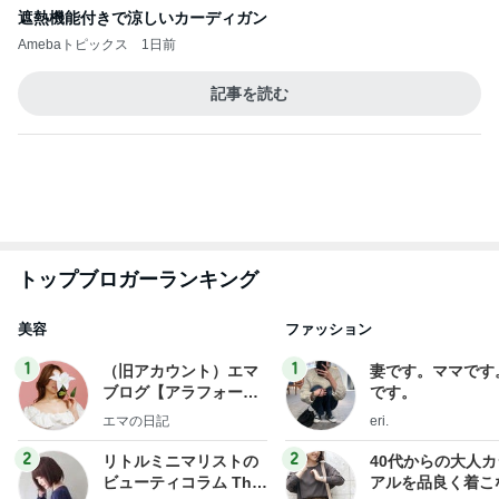
トップブロガーランキング
美容
ファッション
1
1
（旧アカウント）エマ
妻です。ママです
ブログ【アラフォー会
です。
社売却セカンドライ
エマの日記
eri.
フ】
2
2
リトルミニマリストの
40代からの大人
ビューティコラム The
アルを品良く着こ
little minimalist's bea
ファッションブロ
あねっさ／anessa
えりん
uty colum
3
3
美人になれる、たくさ
銀の滴降る降るま
んの魔法
に・・・
hiromi
illallan
もっと見る