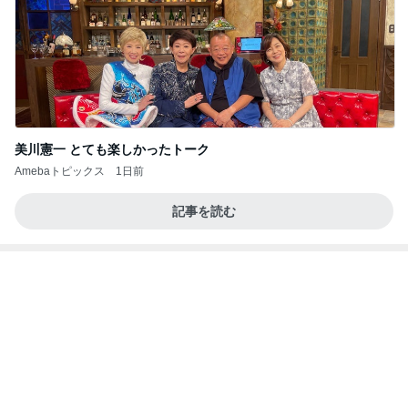
思ったより高くついたエアコン代
Amebaトピックス
18時間前
今週から停電が始まる?! 片山さつき大臣の警告がE
BS、RV、そしてGESARA宣言が⁈
心の道標【旧：ヤ～ベェのブログ】
9時間前
夫も娘も頬張ったスタミナおかず
Amebaトピックス
1日前