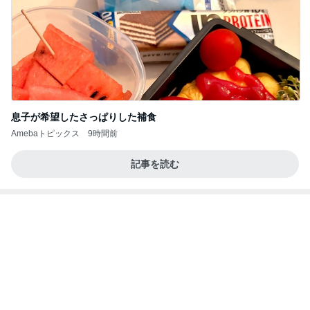
気にせず過ごし考えが変わった朝
Amebaトピックス
1日前
今日の服装 ブログ読んでくれてて嬉しい瞬間。
桃オフィシャルブログ Powered by Ameba
1日前
だいた 無性に食べたくなった生姜
Amebaトピックス
1日前