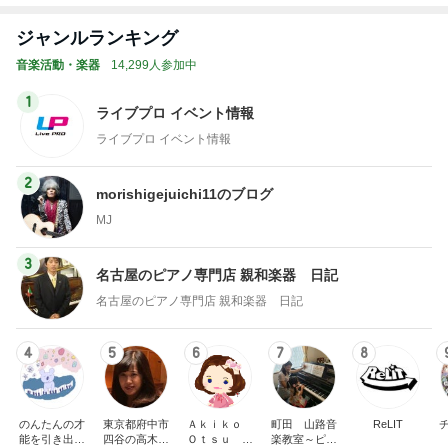
1
ライブプロ イベント情報
ライブプロ イベント情報
2
morishigejuichi11のブログ
MJ
3
名古屋のピアノ専門店 親和楽器 日記
名古屋のピアノ専門店 親和楽器 日記
4
5
6
7
8
のんたんの才
東京都府中市
Ａｋｉｋｏ
町田 山路音
ReLIT
能を引き出す
四谷の高木久
Ｏｔｓｕ ピ
楽教室～ピア
ピアノレッス
美子ピアノ教
アノプログ
ノ・ソルフェ
ン｜練習ノウ
室のブログ
ージュ・リト
ハウ発信＆ア
ミック
もっと見る
レンジ楽譜販
売中【山梨】