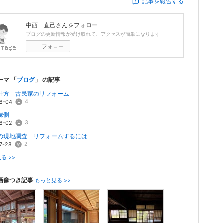
記事を報告する
中西 直己
さんをフォロー
ブログの更新情報が受け取れて、アクセスが簡単になります
フォロー
ーマ 「
ブログ
」 の記事
仕方 古民家のリフォーム
4
8-04
縁側
3
8-02
の現地調査 リフォームするには
2
7-28
る >>
画像つき記事
もっと見る >>