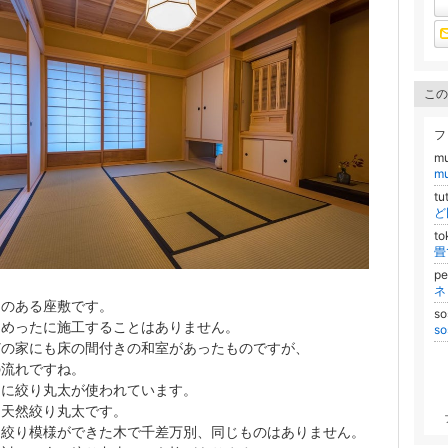
この
フ
m
m
t
ど
to
p
ネ
間のある座敷です。
s
もめったに施工することはありません。
s
どの家にも床の間付きの和室があったものですが、
の流れですね。
間に絞り丸太が使われています。
は天然絞り丸太です。
と絞り模様ができた木で千差万別、同じものはありません。