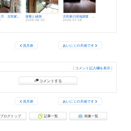
断熱の仕方 古民家のリフォーム
座敷と縁側
古民家の現地調査 リフォームするには
い
2026-08-02
2026-07-28
洗月床
あいにくの天候です
[
コメント記入欄を表示
]
コメントする
洗月床
あいにくの天候です
ブログトップ
記事一覧
画像一覧