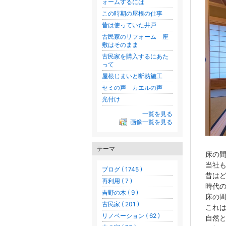
ォームするには
この時期の屋根の仕事
昔は使っていた井戸
古民家のリフォーム 座
敷はそのまま
古民家を購入するにあた
って
屋根じまいと断熱施工
セミの声 カエルの声
光付け
一覧を見る
画像一覧を見る
テーマ
床の
当社
ブログ ( 1745 )
昔は
再利用 ( 7 )
時代
吉野の木 ( 9 )
床の
古民家 ( 201 )
これ
リノベーション ( 62 )
自然