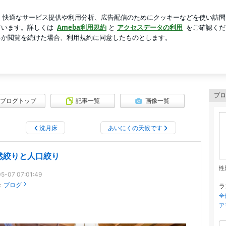
息子の変化
芸能人ブログ
人気ブログ
新規登録
ログイ
ブログ
の掲載や耐震・移築・解体に伴う古材の再利用をお考えの方はご相談ください。<
プロ
ブログトップ
記事一覧
画像一覧
洗月床
あいにくの天候です
然絞りと人口絞り
性
5-07 07:01:49
：
ブログ
ラ
全
ア