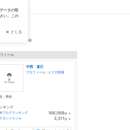
ン
奈良県古民家再生協会
フィール
中西 直己
プロフィール
｜
ピグの部屋
別：
男性
ンキング
166,068
体ブログランキング
位
↓
ラ
3,311
ラカンジャンル
位
↓
ン
ラ
キ
ン
ン
キ