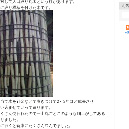
に対して人口絞り丸太という柱があります。
お気
的に絞り模様を付けた木です。
※
当て木を針金などで巻きつけて2～3年ほど成長させ
食い込ませていって造ります。
たくさん使われたので一山丸ごとこのような細工がしてある
ありました。
店に行くと倉庫にたくさん並んでました。