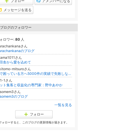
フォロー
アメンバーになる
グ
ン
下
グ
メッセージを送る
降
下
降
ブログのフォロワー
ォロワー:
80
人
urachankanaさん
urachankanaのブログ
utama1011さん
田舎から愛を込めて
kitomo-mitsuroさん
畳で困っている方へ5000件の実績で失敗しない安心畳替え相談!熊本産畳おもて専門、琉球畳も大丈夫
e1-1さん
ット集客と収益化の専門家：野中あやか
osomem3さん
osomem3のブログ
一覧を見る
フォロー
フォローすると、このブログの更新情報が届きます。