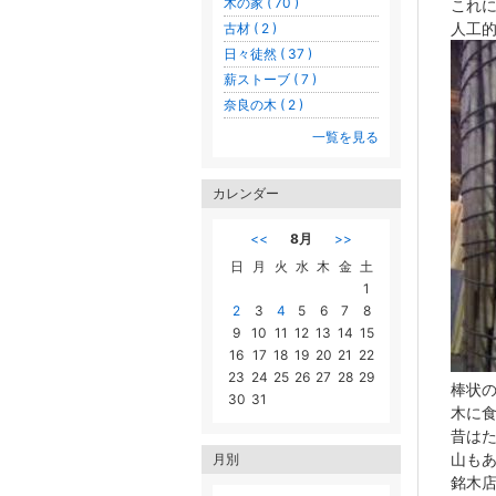
木の家 ( 70 )
これ
人工
古材 ( 2 )
日々徒然 ( 37 )
薪ストーブ ( 7 )
奈良の木 ( 2 )
一覧を見る
カレンダー
<<
8月
>>
日
月
火
水
木
金
土
1
2
3
4
5
6
7
8
9
10
11
12
13
14
15
16
17
18
19
20
21
22
23
24
25
26
27
28
29
棒状の
30
31
木に
昔は
山も
月別
銘木