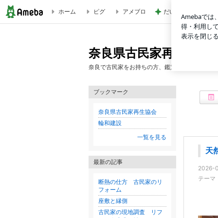
ホーム
ピグ
アメブロ
だいた 夫を見送る
天然絞りと人口絞り | 奈良県古民家再生協会ブログ
奈良県古民家再生協会
奈良で古民家をお持ちの方、鑑定によるネットへ
ブックマーク
奈良県古民家再生協会
輪和建設
一覧を見る
天
最新の記事
2026-0
テーマ
断熱の仕方 古民家のリ
フォーム
座敷と縁側
古民家の現地調査 リフ