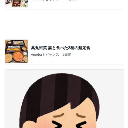
薬丸裕英 妻と食べた2種の鮭定食
Amebaトピックス
2日前