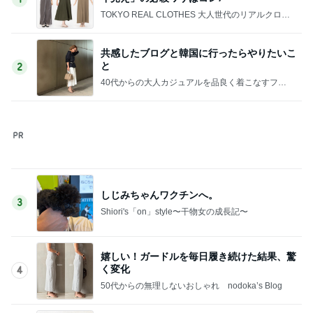
TOKYO REAL CLOTHES 大人世代のリアルクロー
ズ
共感したブログと韓国に行ったらやりたいこ
と
2
40代からの大人カジュアルを品良く着こなすファ
ッションブログ
しじみちゃんワクチンへ。
3
Shiori's「on」style〜干物女の成長記〜
嬉しい！ガードルを毎日履き続けた結果、驚
く変化
4
50代からの無理しないおしゃれ nodoka’s Blog