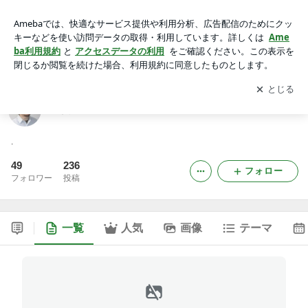
佐賀リカバリング整体院 神野院
アプリをダウンロードして
ブログの更新通知
を受け取りまし
開く
ょう。
佐賀リカバリング整体院 神野院
.
49
236
フォロー
フォロワー
投稿
一覧
人気
画像
テーマ