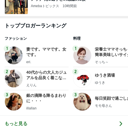
Amebaトピックス
10時間前
トップブロガーランキング
ファッション
料理
1
1
妻です。ママです。女
栄養士ママそっち
です。
簡単美味しいサイ
献立
eri.
そっち～
2
2
40代からの大人カジュ
ゆうき酒場
アルを品良く着こなす
ゆうき
ファッションブログ
えりん
3
3
銀の滴降る降るまわり
毎日笑顔で過ごし
に・・・
モモ母さん
illallan
もっと見る