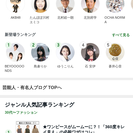
AKB48
たんぽぽ川村
北村総一朗
北別府学
OCHA NORM
エミコ
A
新登場ランキング
すべて見る
1
2
3
4
5
BEYOOOOO
島倉りか
ゆうこりん
石 安伊
蒼井心音
NDS
芸能人・有名人ブログ TOPへ
ジャンル人気記事ランキング
30代〜ファッション
★ワンピースがムームーに？！「360度キレ
イ見え」の必殺ワザはコレ♪
1