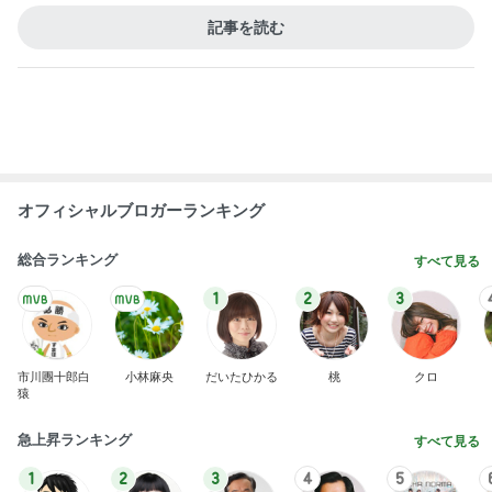
記事を読む
オフィシャルブロガーランキング
総合ランキング
すべて見る
1
2
3
市川團十郎白
小林麻央
だいたひかる
桃
クロ
猿
急上昇ランキング
すべて見る
1
2
3
4
5