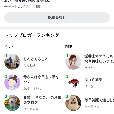
届いた春夏用の物が真冬仕様
Amebaトピックス
1日前
記事を読む
トップブロガーランキング
ペット
料理
1
1
栄養士ママそっち
しろとくろしろ
簡単美味しいサイ
たまねぎ
献立
そっち～
2
2
母さんは今日も世話を
ゆうき酒場
やく
ゆうき
藤緒 ミルカ
3
3
白柴 『きなこ』 のお気
毎日笑顔で過ごし
楽ブログ
モモ母さん
ひろ☆みき