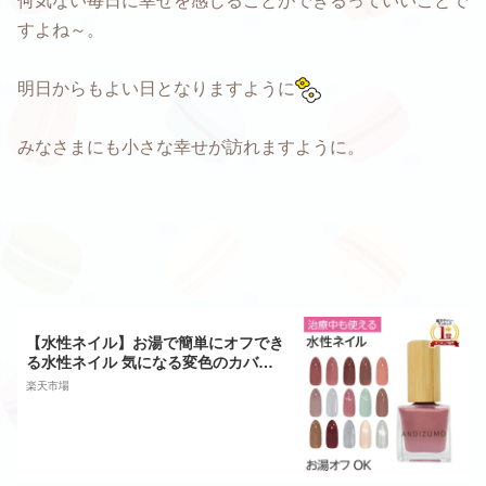
何気ない毎日に幸せを感じることができるっていいことで
すよね～。
明日からもよい日となりますように
みなさまにも小さな幸せが訪れますように。
【水性ネイル】お湯で簡単にオフでき
る水性ネイル 気になる変色のカバー
だけでなく治療中や年齢によるお悩み
楽天市場
の手をキレイに見えるような色を厳選
| ANDIZUMO 水性ネイル 日本製 プレ
スタ公式◆スヴェンソン