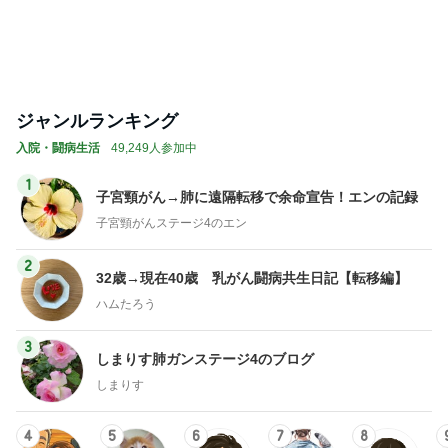
ジャンルランキング
入院・闘病生活
49,249人参加中
1
子宮頸がん→肺に遠隔転移で余命宣告！エンの記録
子宮頸がんステージ4のエン
2
32歳→現在40歳 乳がん闘病共生日記【転移編】
ハムたろう
3
しまりす肺ガンステージ4のブログ
しまりす
4
5
6
7
8