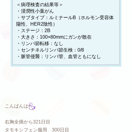
＜病理検査の結果等＞
・浸潤性小葉がん
・サブタイプ：ルミナールB（ホルモン受容体
陽性、HER2陰性）
・ステージ：2B
・大きさ：100×80mmにガンが散在
・リンパ節転移：なし
・センチネルリンパ節生検：0/8
・脈管侵襲：リンパ管、血管ともになし
こんばんは
右胸全摘から321日目
タモキシフェン服用 300日目