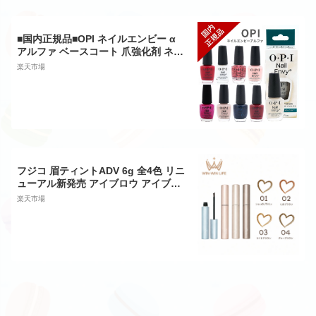
■国内正規品■OPI ネイルエンビー α
アルファ ベースコート 爪強化剤 ネイ
ル 育爪 15ml ナチュラル ピンク トゥ
楽天市場
エンビー バブル バス ネイルケア 補強
補修 保護 爪保護用 二枚爪 爪割れ 薄
い爪 NTT80 NT222 NT223
フジコ 眉ティントADV 6g 全4色 リニ
ューアル新発売 アイブロウ アイブロ
ー 眉マスカラ 眉ティント 眉毛ティン
楽天市場
ト セルフタンニング 10種類のスキン
ケア成分配合 落ちにくい 消えにくい
長時間キープ ウォータープルーフ FU
JIKO fujiko