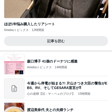
ほぼ1年悩み購入したリアシート
Amebaトピックス
12時間前
記事を読む
森口博子 41個のドーナツに感激
Amebaトピックス
14時間前
今週から停電が始まる?! 片山さつき大臣の警告がE
BS、RV、そしてGESARA宣言が⁈
心の道標【旧：ヤ～ベェのブログ】
15時間前
渡辺美奈代 夫との夫婦ランチ