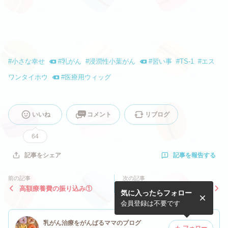
#
小さな幸せ
#
乳がん
#
浸潤性小葉がん
#
習い事
#
TS-1
#
エス
ワンタイホウ
#
医療用ウィッグ
いいね
コメント
リブログ
64
記事を報告する
記事をシェア
前の記事
次の記事
高額療養費の振り込み①
【タモキシフェン副作用】重
気に入ったらフォロー
大な副作用がないまま300日
会員登録は不要です
乳がん治療をがんばるママのブログ