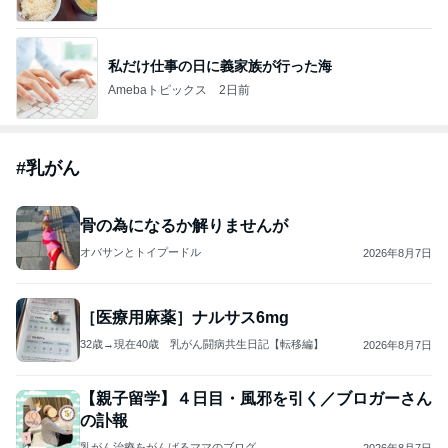
私だけ仕事の日に義家族が行った海
Amebaトピックス
2日前
#
乳がん
骨の為になるか解りませんが
オバサンとトイプードル
2026年8月7日
［医療用麻薬］ナルサス6mg
32歳→現在40歳 乳がん闘病共生日記【転移編】
2026年8月7日
【親子留学】４日目・風邪を引く／ブロガーさん
の訃報
乳がん治療をがんばるママのブログ
2026年8月7日