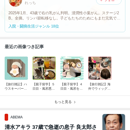
フォロー
れっち
2025年1月、43歳で右の乳がん判明。浸潤性小葉がん。ステージ2
B。全摘。リンパ節転移なし。子どもたちのためにもまだ元気でい
たい！他の方のブログを参考にしています。応援、感謝の気持ちを
入院・闘病生活ジャンル 18位
込めて、いいね！しています。コメントは承認制。
最近の画像つき記事
【旅行雑記】ハ
【親子留学】５
【親子留学】４
【旅行雑記】海
ウスキーパーさ
日目・風邪悪化
日目・風邪を引
外でウィッグを
んの前でデビュ
してダウン
く／ブロガーさ
洗うの巻
ーした頭
んの訃報
もっと見る
ABEMA
清水アキラ 37歳で急逝の息子 良太郎さ