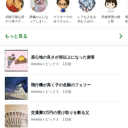
切除不能な胆
膵臓がんにな
グリオーマの
レアな人生を
摂食障害の娘
青
のう癌ステー
ってしまいま
ゆうちゃんブ
歩む☆みのり
と私
息
ジIII闘病記
した
ログ
の日常
もっと見る
居心地の良さが倍以上になった接客
Amebaトピックス
1日前
飛行機が高く子の念願のフェリー
Amebaトピックス
1日前
交通費3万円の受け取りを断る父
Amebaトピックス
1日前