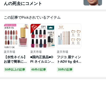
んの死去にコメント
この記事でPickされているアイテム
楽天市場
楽天市場
楽天市場
【水性ネイル】
■国内正規品■O
フジコ 眉ティン
お湯で簡単にオ
PI ネイルエンビ
トADV 6g 全4色
フできる水性ネ
ー α アルファ
リニューアル新
50件以上の記事
46件の記事
38件の記事
イル 気になる変
ベースコート 爪
発売 アイブロウ
色のカバーだけ
強化剤 ネイル
アイブロー 眉マ
でなく治療中や
育爪 15ml ナチ
スカラ 眉ティン
年齢によるお悩
ュラル ピンク
ト 眉毛ティント
みの手をキレイ
トゥ エンビー
セルフタンニン
に見えるような
バブル バス ネ
グ 10種類のスキ
色を厳選 | ANDI
イルケア 補強
ンケア成分配合
ZUMO 水性ネイ
補修 保護 爪保
落ちにくい 消え