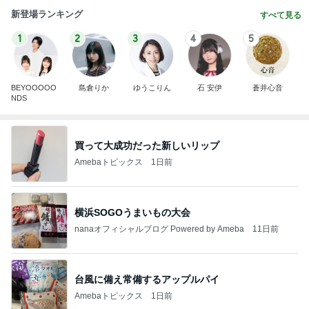
新登場ランキング
すべて見る
1
2
3
4
5
BEYOOOOO
島倉りか
ゆうこりん
石 安伊
蒼井心音
NDS
買って大成功だった新しいリップ
Amebaトピックス
1日前
横浜SOGOうまいもの大会
nanaオフィシャルブログ Powered by Ameba
11日前
台風に備え常備するアップルパイ
Amebaトピックス
1日前