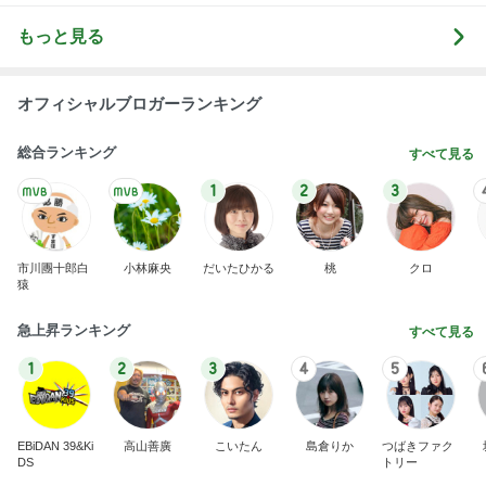
もっと見る
オフィシャルブロガーランキング
総合ランキング
すべて見る
1
2
3
市川團十郎白
小林麻央
だいたひかる
桃
クロ
猿
急上昇ランキング
すべて見る
1
2
3
4
5
EBiDAN 39&Ki
高山善廣
こいたん
島倉りか
つばきファク
DS
トリー