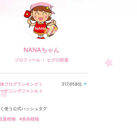
NANAちゃん
プロフィール
ピグの部屋
体ブログランキング
317,658
位
↑
ラ
ーデニングジャンル
ン
キ
く使う公式ハッシュタグ
ン
グ
観葉植物
#多肉植物
上
昇