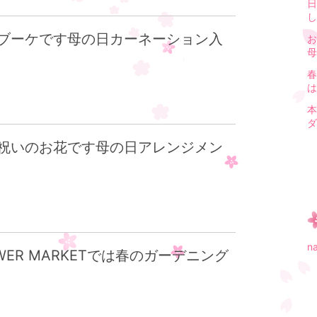
日
し.
ブーケです母の日カーネーション入
お
母
春
は
本
ダ
祝いのお花です母の日アレンジメン
n
WER MARKETでは春のガーデニング