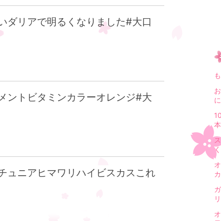
いダリアで明るくなりました#大口
も
お
メントビタミンカラーオレンジ#大
に
1
本
ス
く
オ
チュニアヒマワリハイビスカスこれ
カ
ガ
リ
オ