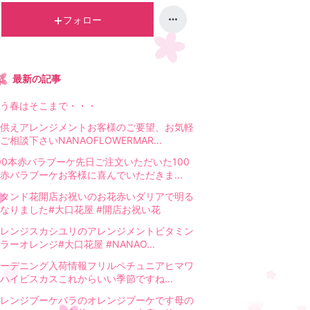
フォロー
最新の記事
う春はそこまで・・・
供えアレンジメントお客様のご要望、お気軽
ご相談下さいNANAOFLOWERMAR...
00本赤バラブーケ先日ご注文いただいた100
赤バラブーケお客様に喜んでいただきま...
タンド花開店お祝いのお花赤いダリアで明る
なりました#大口花屋 #開店お祝い花
レンジスカシユリのアレンジメントビタミン
ラーオレンジ#大口花屋 #NANAO...
ーデニング入荷情報フリルペチュニアヒマワ
ハイビスカスこれからいい季節ですね...
レンジブーケバラのオレンジブーケです母の