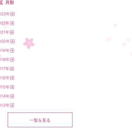
月別
023
年
開
022
年
く
開
021
年
く
開
020
年
く
開
019
年
く
開
018
年
く
開
017
年
く
開
016
年
く
開
015
年
く
開
014
年
く
開
013
年
く
開
く
一覧を見る