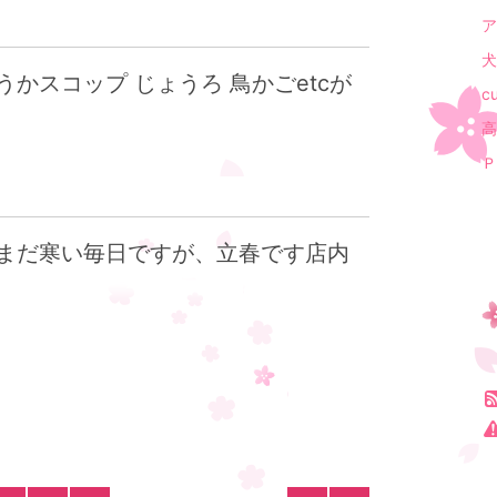
ア
犬
かスコップ じょうろ 鳥かごetcが
c
Ｐ
まだ寒い毎日ですが、立春です店内