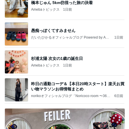
橋本じゅん 5km彷徨った旅の決着
Amebaトピックス
1日前
愚痴っぽくてすみません
だいたひかるオフィシャルブログ Powered by Ame
1日前
ba
杉浦太陽 次女の1歳の誕生日
Amebaトピックス
1日前
昨日の通勤コーデ＆【本日20時スタート】楽天お買
い物マラソンお得情報まとめ
norikoオフィシャルブログ「Noricoco room 〜365
6日前
日コーディネート日記〜」Powered by Ameba