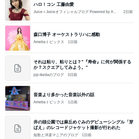
ハロ！コン 工藤由愛
Juice＝Juiceオフィシャルブログ Powered by Ame
2日前
ba
森口博子 オーケストラリハに感動
Amebaトピックス
1日前
それは粘り、粘りとは？”『寿命』に何が関係する
か？スクエアしてみよう。”
joji-ikedaのブログ
3日前
音楽より多かった音楽以外の話
Amebaトピックス
1日前
井の頭公園では麻丘めぐみのデビューシングル「芽
ばえ」のレコードジャケット撮影が行われた
短歌と洋楽マニアのブログ
1日前