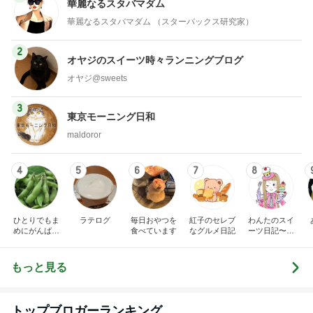
華麗なるスタバマダム
華麗なるスタバマダム （スターバックス研究家）
2
オヤジのスイーツ時々ランニングブログ
オヤジ@sweets
3
東京モーニング日和
maldoror
4
5
6
7
8
ひとりでもま
ラテログ
毎日おやつを
紅子のセレブ
わんたのスイ
めにがんばる
食べています
なグルメ日記
ーツ日記〜小
ブログ
さな幸せ♡コ
ンビニスイー
ツ〜
もっと見る
トップブロガーランキング