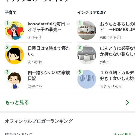
子育て
インテリア&DIY
1
1
kosodatefulな毎日 ～
おうちと暮らしの
オギャ子の暴走～
ピ 〜HOME&LI
オギャ子
yuki (ドキ子）
2
2
日曜日は９時まで寝た
ほんとうに必要な
い。
か持たない暮らし
ep Life Simple
あべかわ
yukiko
ンテリアのきろく
3
3
四十路シンパパの家族
１００均・カルデ
日記
好き！食いしん坊
らりん☆のブログ
はやパパ
☆きらりん☆
もっと見る
オフィシャルブロガーランキング
総合ランキング