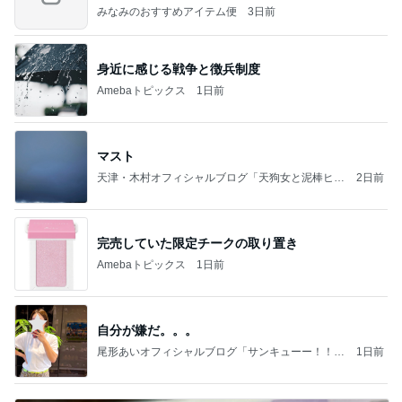
みなみのおすすめアイテム便
3日前
身近に感じる戦争と徴兵制度
Amebaトピックス
1日前
マスト
天津・木村オフィシャルブログ「天狗女と泥棒ヒゲ
2日前
男」Powered by Ameba
完売していた限定チークの取り置き
Amebaトピックス
1日前
自分が嫌だ。。。
尾形あいオフィシャルブログ「サンキューー！！尾
1日前
形家です！by嫁」Powered by Ameba