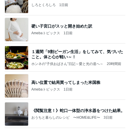
しろとくろしろ
1日前
硬い子宮口がスッと開き始めた訳
Amebaトピックス
1日前
１週間「9割ビーガン生活」をしてみて、気づいた
こと。体と心が軽い～！
ホンネの“子供おばさん”日記～愛と光の道へ～
20時間前
高い位置で結局買ってしまった米国株
Amebaトピックス
1日前
《閲覧注意！》蛇口一体型の浄水器をつけた結果。
おうちと暮らしのレシピ 〜HOME&LIFE〜
3日前