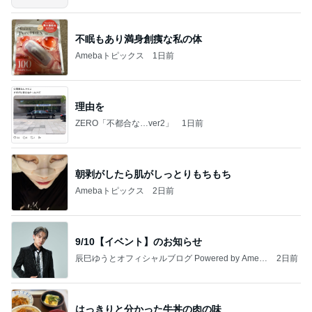
不眠もあり満身創痍な私の体
Amebaトピックス
1日前
理由を
ZERO「不都合な…ver2」
1日前
朝剥がしたら肌がしっとりもちもち
Amebaトピックス
2日前
9/10【イベント】のお知らせ
辰巳ゆうとオフィシャルブログ Powered by Ameb
2日前
a
はっきりと分かった牛丼の肉の味