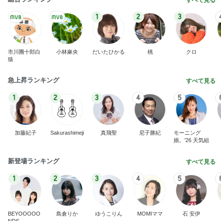
すべて見る
1
2
3
市川團十郎白
小林麻央
だいたひかる
桃
クロ
猿
急上昇ランキング
すべて見る
1
2
3
4
5
加藤紀子
Sakurashimeji
真飛聖
尼子勝紀
モーニング
娘。'26 天気組
新登場ランキング
すべて見る
1
2
3
4
5
BEYOOOOO
島倉りか
ゆうこりん
MOMIママ
石 安伊