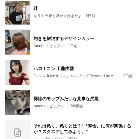
絆
キラキラ輝く君が大好きだよ
6日前
飽きを解消するデザインカラー
Amebaトピックス
1日前
ハロ！コン 工藤由愛
Juice＝Juiceオフィシャルブログ Powered by Ame
2日前
ba
掃除のモップみたいな見事な尻尾
Amebaトピックス
17時間前
それは粘り、粘りとは？”『寿命』に何が関係する
か？スクエアしてみよう。”
joji-ikedaのブログ
3日前