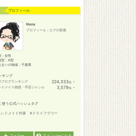
プロフィール
Nana
プロフィール
｜
ピグの部屋
別：
女性
液型：
A型
住まいの地域：
千葉県
ンキング
224,333
体ブログランキング
位
↑
ラ
3,579
ンドメイド雑貨・手芸ジャンル
位
↑
ン
ラ
キ
ン
ン
キ
グ
く使う公式ハッシュタグ
ン
上
グ
昇
上
ハンドメイド作家
#ドライフラワー
昇
フォロー
アメンバーになる