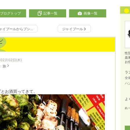
ブログトップ
記事一覧
画像一覧
ャイプールからプシ…
ジャイプール
ビ
性
血
年02月02日(木)
お
：
旅
ラ
全
ハ
ブとお酒買ってきて。
よ
#