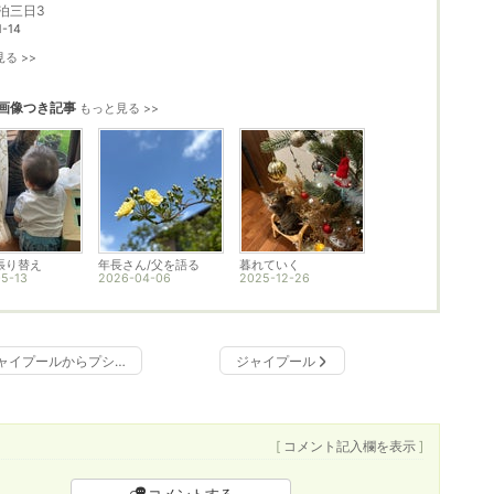
泊三日3
1-14
る >>
画像つき記事
もっと見る >>
張り替え
年長さん/父を語る
暮れていく
5-13
2026-04-06
2025-12-26
ャイプールからプシ…
ジャイプール
[
コメント記入欄を表示
]