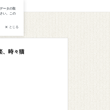
グイン
楽、時々猫