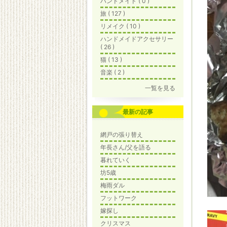
ハンドメイド ( 0 )
旅 ( 127 )
リメイク ( 10 )
ハンドメイドアクセサリー
( 26 )
猫 ( 13 )
音楽 ( 2 )
一覧を見る
最新の記事
網戸の張り替え
年長さん/父を語る
暮れていく
坊5歳
梅雨ダル
フットワーク
嫁探し
クリスマス