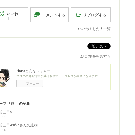
いいね
リブログする
コメントする
1
いいね！した人一覧
ポスト
記事を報告する
Nana
さんをフォロー
ブログの更新情報が受け取れて、アクセスが簡単になります
フォロー
ーマ 「
旅
」 の記事
泊三日5
1-15
泊三日4ザハさんの建物
1-14