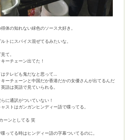
の得体の知れない緑色のソース大好き。
。
グルトにスパイス混ぜてるみたいな。
ビ見て。
ッキーチェーン出てた！
ドはテレビも鬼だなと思って…
ッキーチェーンと中国だか香港だかの女優さんが出てるんだ
、英語は英語で見ていられる。
彼らに通訳がついていない！
キャストはガンガンヒンディー語で喋ってる。
カーンとしてる 笑
で喋ってる時はヒンディー語の字幕ついてるのに。