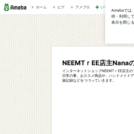
ホーム
ピグ
アメブロ
いつ買ったか覚えて
テレビ | NEEMTｒEE店主Nanaのブログ＊エスニックがあ
NEEMTｒEE店主N
インターネットショップNEEMTｒEE店主
日常の事。おススメ商品や、ハンドメイドア
旅記録などをつづっていきます。