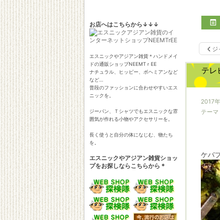
お店へはこちらから↓↓↓
ジ
エスニックやアジアン雑貨＊ハンドメイ
ドの通販ショップNEEMTｒEE
テレ
ナチュラル、ヒッピー、ボヘミアンなど
など…
普段のファッションに合わせやすいエス
ニックを。
2017
ジーパン、Ｔシャツでもエスニックな雰
テーマ
囲気が作れる小物やアクセサリーを。
長く使うと自分の体になじむ、物たち
を。
ケバ
エスニックやアジアン雑貨ショッ
プをお探しならこちらから＊