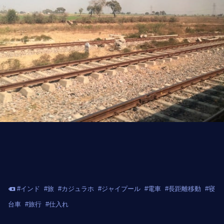
#
インド
#
旅
#
カジュラホ
#
ジャイプール
#
電車
#
長距離移動
#
寝
台車
#
旅行
#
仕入れ