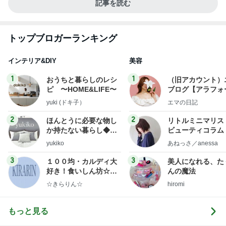
記事を読む
トップブロガーランキング
インテリア&DIY
美容
1
1
おうちと暮らしのレシ
（旧アカウント）
ピ 〜HOME&LIFE〜
ブログ【アラフォ
社売却セカンドラ
yuki (ドキ子）
エマの日記
フ】
2
2
ほんとうに必要な物し
リトルミニマリス
か持たない暮らし◆Ke
ビューティコラム 
ep Life Simple◆〜イ
little minimalist'
yukiko
あねっさ／anessa
ンテリアのきろく〜
uty colum
3
3
１００均・カルディ大
美人になれる、た
好き！食いしん坊☆き
んの魔法
らりん☆のブログ
☆きらりん☆
hiromi
もっと見る