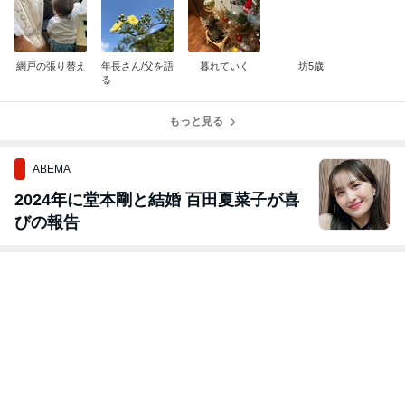
網戸の張り替え
年長さん/父を語
暮れていく
坊5歳
る
もっと見る
ABEMA
2024年に堂本剛と結婚 百田夏菜子が喜
びの報告