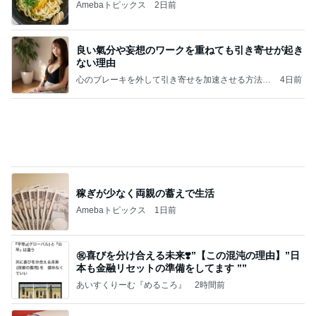
Amebaトピックス
2日前
良い氣分や妄想のワークを重ねても引き寄せが起き
ない理由
心のブレーキを外して引き寄せを加速させる方法：
4日前
引き寄せ研究所
稼ぎが少なく両親の蓄えで生活
Amebaトピックス
1日前
㊗️喜びを分け合える未来❣️”【この混沌の理由】”⽇
本も⾦融リセットの準備をしてます ””
あいすくりーむ『めるころ』
2時間前