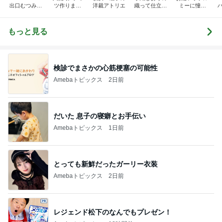
出口むつみの
ツ作りまし
洋裁アトリエ
織って仕立て
ミーに憧れ
トールペイン
た！
て楽しむ オ
て…
ト
ンライン通信
講座
もっと見る
検診でまさかの心筋梗塞の可能性
Amebaトピックス
2日前
だいた 息子の寝癖とお手伝い
Amebaトピックス
1日前
とっても新鮮だったガーリー衣装
Amebaトピックス
2日前
レジェンド松下のなんでもプレゼン！