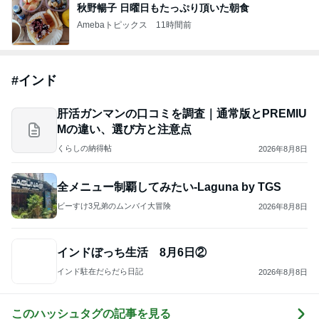
秋野暢子 日曜日もたっぷり頂いた朝食
Amebaトピックス
11時間前
#
インド
肝活ガンマンの口コミを調査｜通常版とPREMIU
Mの違い、選び方と注意点
くらしの納得帖
2026年8月8日
全メニュー制覇してみたい-Laguna by TGS
ビーすけ3兄弟のムンバイ大冒険
2026年8月8日
インドぼっち生活 8月6日②
インド駐在だらだら日記
2026年8月8日
このハッシュタグの記事を見る