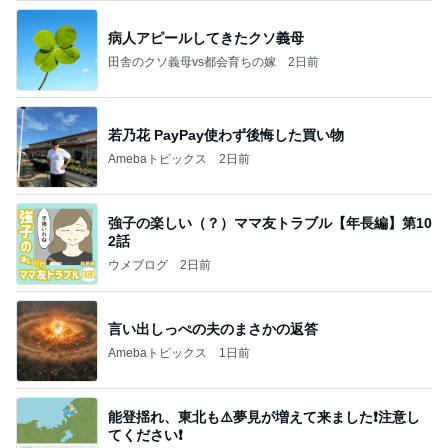
病人アピールしてきたクソ義母
田舎のクソ義母vs都会育ちの嫁
2日前
若乃花 PayPay使わず後悔した買い物
Amebaトピックス
2日前
強子の楽しい（？）ママ友トラブル【年長編】第10
2話
ウメブログ
2日前
言い出しっぺの夫のまさかの返答
Amebaトピックス
1日前
能登揺れ、東北も⚠️夢見が増えて来ました❗️注意し
てください❗️