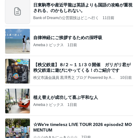
日東駒専や産近甲龍は英語よりも国語の攻略が重視
される、のかもしれない。
Bank of Dreamの公営競技はどこへ行く
11日前
自律神経にご挨拶するための深呼吸
Amebaトピックス
1日前
【秩父鉄道】８/２～１１/３０開催 ガリガリ君が
秩父鉄道に遊びにやってくる！のご紹介です
秩父市議会議員 黒澤秀之 ブログ Powered by Ame
10日前
ba
植え替えが成功して喜ぶ平和な人
Amebaトピックス
1日前
☆We're timelesz LIVE TOUR 2026 episode2 MO
MENTUM
☆☆☆ゆきちにっき☆☆☆
7日前