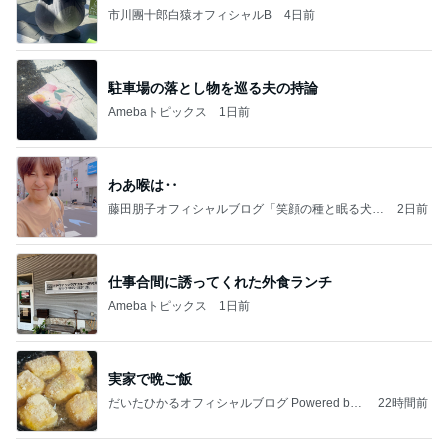
市川團十郎白猿オフィシャルB
4日前
駐車場の落とし物を巡る夫の持論
Amebaトピックス
1日前
わあ喉は‥
藤田朋子オフィシャルブログ「笑顔の種と眠る犬」
2日前
Powered by Ameba
仕事合間に誘ってくれた外食ランチ
Amebaトピックス
1日前
実家で晩ご飯
だいたひかるオフィシャルブログ Powered by
22時間前
Ameba