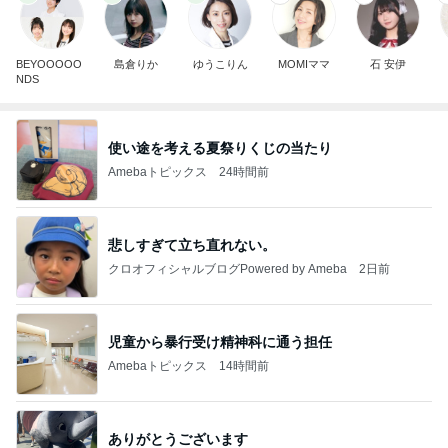
BEYOOOOO
島倉りか
ゆうこりん
MOMIママ
石 安伊
NDS
使い途を考える夏祭りくじの当たり
Amebaトピックス
24時間前
悲しすぎて立ち直れない。
クロオフィシャルブログPowered by Ameba
2日前
児童から暴行受け精神科に通う担任
Amebaトピックス
14時間前
ありがとうございます