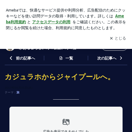
カジュラホからジャイプールへ。 | NEEMTｒEE店主Nanaの
ブログ＊エスニックがある暮らし、時々音楽、時々猫
アプリをダウンロードして
ブログの更新通知
を受け取りまし
開く
ょう。
NEEMTｒEE店主Nanaのブログ＊エスニック
フォロー
がある暮らし、時々音楽、時々猫
前の記事へ
一覧
次の記事へ
カジュラホからジャイプールへ。
2017年02月01日(水)
テーマ：
旅
広告を表示できませんでした