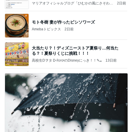
マリアオフィシャルブログ「ひむかの風にさそわれ
2日前
て」Powered by Ameba
モト冬樹 妻が作ったビシソワーズ
Amebaトピックス
2日前
大当たり？！ディズニーストア夏祭り…何当た
る？！夏祭りくじに挑戦！！！
高校生Dヲタ Ꭰ-ᎮꭵꭹꭴのDisneyにっき！！✎ܚ
13日前