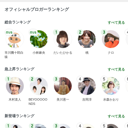
オフィシャルブロガーランキング
総合ランキング
すべて見る
1
2
3
市川團十郎白
小林麻央
だいたひかる
桃
クロ
猿
急上昇ランキング
すべて見る
1
2
3
4
5
木村直人
BEYOOOOO
美川憲一
吉岡淳
水森かおり
NDS
新登場ランキング
すべて見る
1
2
3
4
5