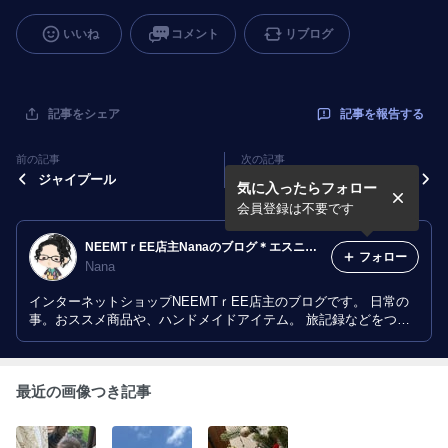
いいね
コメント
リブログ
記事を報告する
記事をシェア
前の記事
次の記事
ジャイプール
マンドゥからクルチーそして
気に入ったらフォロー
マンドゥ
会員登録は不要です
NEEMTｒEE店主Nanaのブログ＊エスニックがある暮らし、時々音楽、時々猫
フォロー
Nana
インターネットショップNEEMTｒEE店主のブログです。 日常の
事。おススメ商品や、ハンドメイドアイテム。 旅記録などをつづ
っていきます。
最近の画像つき記事