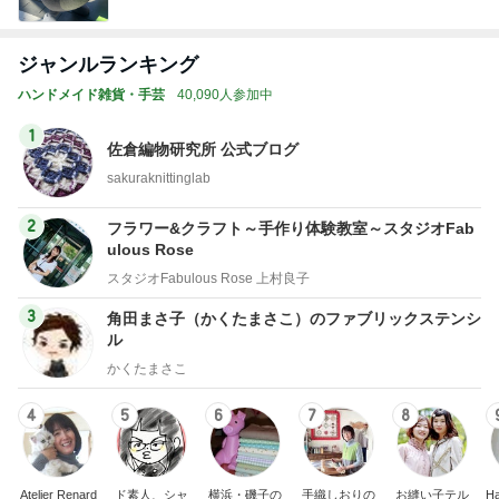
ジャンルランキング
ハンドメイド雑貨・手芸
40,090人参加中
1
佐倉編物研究所 公式ブログ
sakuraknittinglab
2
フラワー&クラフト～手作り体験教室～スタジオFab
ulous Rose
スタジオFabulous Rose 上村良子
3
角田まさ子（かくたまさこ）のファブリックステンシ
ル
かくたまさこ
4
5
6
7
8
Atelier Renard
ド素人、シャ
横浜・磯子の
手織しおりの
お縫い子テル
Ha