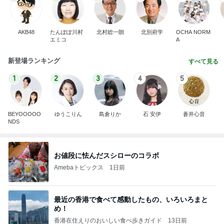
AKB48
たんぽぽ川村
北村総一朗
北別府学
OCHA NORM
エミコ
A
新登場ランキング
すべて見る
1
2
3
4
5
BEYOOOOO
ゆうこりん
島倉りか
石 安伊
蒼井心音
NDS
お値段に怯んだスシローのコラボ
Amebaトピックス
1日前
最近の香港で食べて感動したもの、いろいろまと
め！
香港在住えりのおいしい食べ歩きガイド
13日前