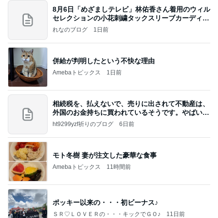
8月6日「めざましテレビ」林佑香さん着用のウィル
セレクションの小花刺繍タックスリーブカーディガ
ン
れなのブログ
1日前
併給が判明したという不快な理由
Amebaトピックス
1日前
相続税を、払えないで、売りに出されて不動産は、
外国のお金持ちに買われているそうです。やばいで
すよ
ht9299yzf祈りのブログ
6日前
モト冬樹 妻が注文した豪華な食事
Amebaトピックス
11時間前
ポッキー以来の・・・初ビーナス♪
ＳＲ♡ＬＯＶＥＲの・・・キックでＧＯ♪
11日前