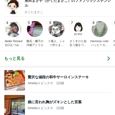
角田まさ子（かくたまさこ）のファブリックステンシ
ル
かくたまさこ
4
5
6
7
8
Atelier Renard
横浜・磯子の
ド素人、シャ
さくすけと似
Harmony color
出口むつみの
洋裁アトリエ
ツ作りまし
合う服をつく
ハッピーカラ
トールペイン
た！
ろう！
ー＆アクセサ
ト
リー☆毎日が
楽しくなる〜
もっと見る
笑顔溢れるハ
ッピーハンド
メイド〜横浜
都筑港北ニュ
ータウン♪
贅沢な値段の和牛サーロインステーキ
Amebaトピックス
1日前
娘に言われ胸がズキンとした言葉
Amebaトピックス
1日前