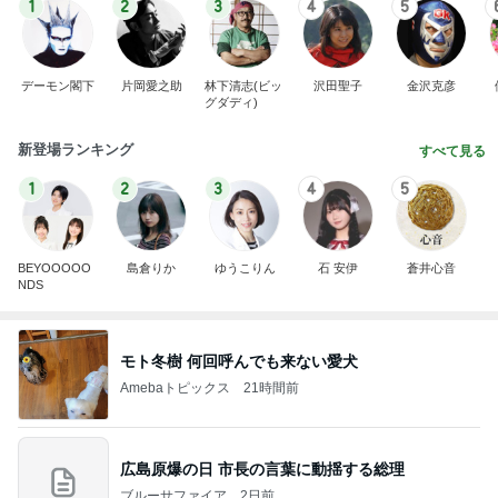
1
2
3
4
5
デーモン閣下
片岡愛之助
林下清志(ビッ
沢田聖子
金沢克彦
グダディ)
新登場ランキング
すべて見る
1
2
3
4
5
BEYOOOOO
島倉りか
ゆうこりん
石 安伊
蒼井心音
NDS
モト冬樹 何回呼んでも来ない愛犬
Amebaトピックス
21時間前
広島原爆の日 市長の言葉に動揺する総理
ブルーサファイア
2日前