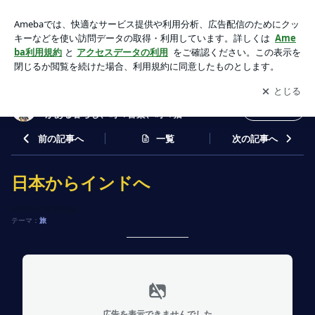
日本からインドへ | NEEMTｒEE店主Nanaのブログ＊エスニ
ックがある暮らし、時々音楽、時々猫
アプリをダウンロードして
ブログの更新通知
を受け取りまし
開く
ょう。
NEEMTｒEE店主Nanaのブログ＊エスニック
フォロー
がある暮らし、時々音楽、時々猫
前の記事へ
一覧
次の記事へ
日本からインドへ
2013年01月18日(金)
テーマ：
旅
広告を表示できませんでした