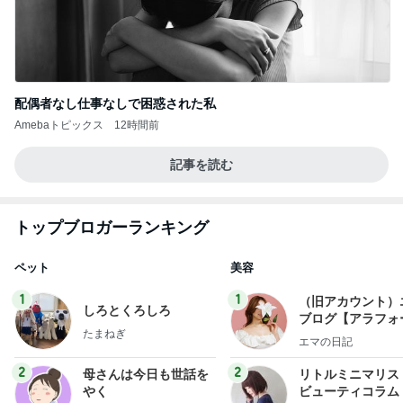
配偶者なし仕事なしで困惑された私
Amebaトピックス
12時間前
記事を読む
トップブロガーランキング
ペット
美容
1
1
（旧アカウント）
しろとくろしろ
ブログ【アラフォ
たまねぎ
社売却セカンドラ
エマの日記
フ】
2
2
母さんは今日も世話を
リトルミニマリス
やく
ビューティコラム 