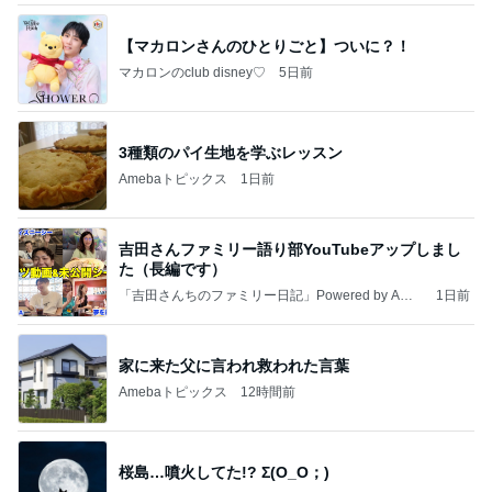
【マカロンさんのひとりごと】ついに？！
マカロンのclub disney♡
5日前
3種類のパイ生地を学ぶレッスン
Amebaトピックス
1日前
吉田さんファミリー語り部YouTubeアップしまし
た（長編です）
「吉田さんちのファミリー日記」Powered by Ame
1日前
ba 吉田さんファミリーオフィシャルブログ
家に来た父に言われ救われた言葉
Amebaトピックス
12時間前
桜島…噴火してた!? Σ(O_O；)