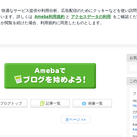
プレッシャー
芸能人ブログ
人気ブログ
新規登録
ロ
A.NET diary
ル本制作）の気ままなるつぶやき
お気
この
フ
r
ブログトップ
記事一覧
画像一覧
r
7
7
次ページ
>>
k
k
to