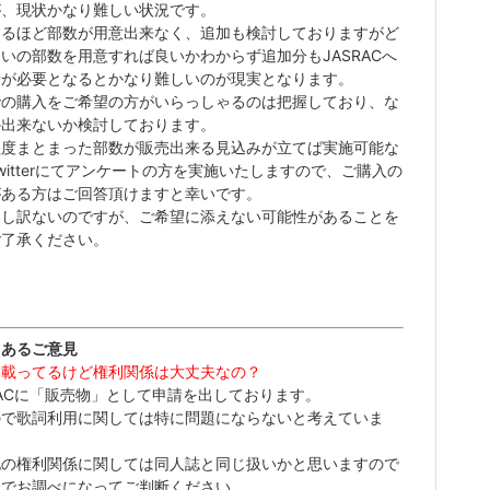
が、現状かなり難しい状況です。
するほど部数が用意出来なく、追加も検討しておりますがど
いの部数を用意すれば良いかわからず追加分もJASRACへ
請が必要となるとかなり難しいのが現実となります。
での購入をご希望の方がいらっしゃるのは把握しており、な
か出来ないか検討しております。
程度まとまった部数が販売出来る見込みが立てば実施可能な
witterにてアンケートの方を実施いたしますので、ご購入の
がある方はご回答頂けますと幸いです。
申し訳ないのですが、ご希望に添えない可能性があることを
ご了承ください。
くあるご意見
詞載ってるけど権利関係は大丈夫なの？
RACに「販売物」として申請を出しております。
ので歌詞利用に関しては特に問題にならないと考えていま
他の権利関係に関しては同人誌と同じ扱いかと思いますので
身でお調べになってご判断ください。