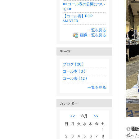
※※コール表の公開につい
て※※
【コール表】POP
MASTER
一覧を見る
画像一覧を見る
テーマ
ブログ ( 26 )
コール本 ( 3 )
コール表 ( 12 )
一覧を見る
カレンダー
<<
8月
>>
日
月
火
水
木
金
土
◎
通
1
残った
2
3
4
5
6
7
8