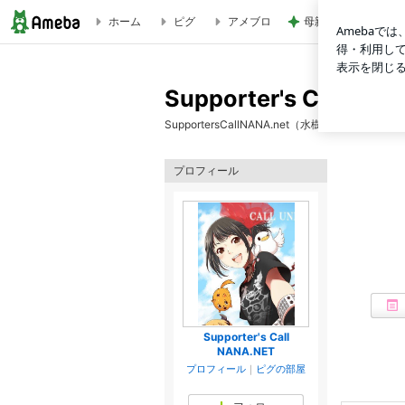
ホーム
ピグ
アメブロ
母親からの孫催促に
Supporter's Call NANA.NET diary
Supporter's Call NAN
SupportersCallNANA.net（水樹奈々コー
プロフィール
Supporter's Call
NANA.NET
プロフィール
｜
ピグの部屋