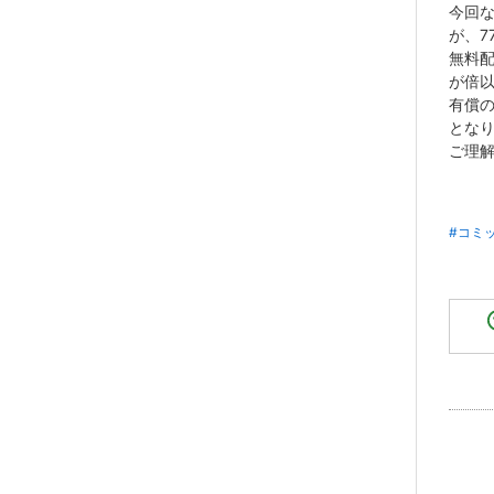
今回
が、7
無料配
が倍
有償
とな
ご理
#コミ