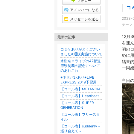
フォロー
コ
アメンバーになる
2023-0
メッセージを送る
テーマ
12月3
最新の記事
を運
初の
コミケありがとうござい
ました&通販実施について
めに
水樹奈々ライブの47都道
結果
府県制覇の記念について
一同
のあれこれ
※ネタバレあり※LIVE
当日
EXPRESS 2019予習用
【コール表】METANOIA
【コール表】Heartbeat
【コール表】SUPER
GENERATION
【コール表】フリースタ
イル
【コール表】suddenly～
巡り合えて～