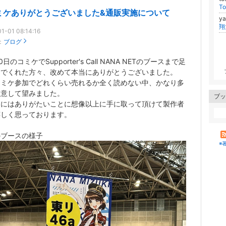
T
ミケありがとうございました&通販実施について
y
翔
1-01 08:14:16
：
ブログ
0日のコミケでSupporter's Call NANA NETのブースまで足
んでくれた方々、改めて本当にありがとうございました。
コミケ参加でどれくらい売れるか全く読めない中、かなり多
用意して望みました。
ブッ
的にはありがたいことに想像以上に手に取って頂けて製作者
嬉しく思っております。
のブースの様子
※