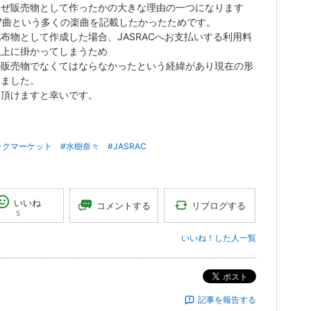
なぜ販売物として作ったかの大きな理由の一つになります
7曲という多くの楽曲を記載したかったためです。
布物として作成した場合、JASRACへお支払いする利用料
以上に掛かってしまうため
の販売物でなくてはならなかったという経緯があり現在の形
りました。
解頂けますと幸いです。
ックマーケット
#水樹奈々
#JASRAC
いいね
リブログする
コメントする
5
いいね！した人一覧
ポスト
記事を報告する