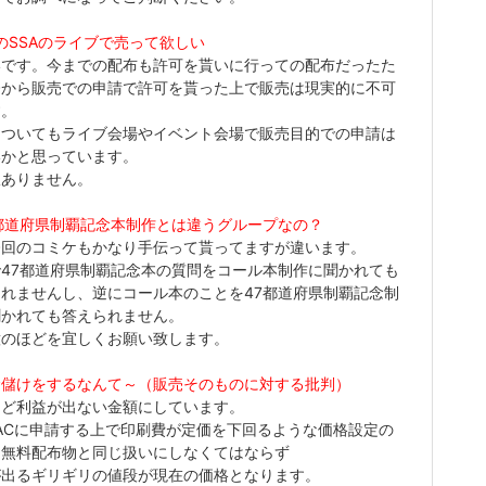
のSSAのライブで売って欲しい
いです。今までの配布も許可を貰いに行っての配布だったた
今から販売での申請で許可を貰った上で販売は現実的に不可
す。
についてもライブ会場やイベント会場で販売目的での申請は
いかと思っています。
訳ありません。
都道府県制覇記念本制作とは違うグループなの？
今回のコミケもかなり手伝って貰ってますが違います。
47都道府県制覇記念本の質問をコール本制作に聞かれても
れませんし、逆にコール本のことを47都道府県制覇記念制
聞かれても答えられません。
意のほどを宜しくお願い致します。
金儲けをするなんて～（販売そのものに対する批判）
んど利益が出ない金額にしています。
RACに申請する上で印刷費が定価を下回るような価格設定の
は無料配布物と同じ扱いにしなくてはならず
が出るギリギリの値段が現在の価格となります。