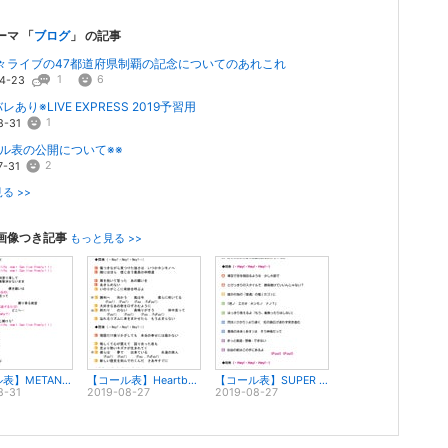
ーマ 「
ブログ
」 の記事
々ライブの47都道府県制覇の記念についてのあれこれ
1
6
4-23
レあり※LIVE EXPRESS 2019予習用
1
8-31
ール表の公開について※※
2
7-31
る >>
画像つき記事
もっと見る >>
【コール表】METANOIA
【コール表】Heartbeat
【コール表】SUPER GENERATION
8-31
2019-08-27
2019-08-27