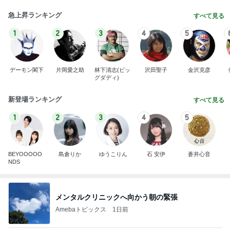
急上昇ランキング
すべて見る
1
2
3
4
5
デーモン閣下
片岡愛之助
林下清志(ビッ
沢田聖子
金沢克彦
グダディ)
新登場ランキング
すべて見る
1
2
3
4
5
BEYOOOOO
島倉りか
ゆうこりん
石 安伊
蒼井心音
NDS
メンタルクリニックへ向かう朝の緊張
Amebaトピックス
1日前