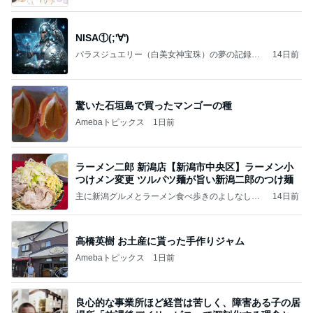
NISA①(;'∀')
パラスジュエリー（白美女神宝珠）の夢の記録
14日前
（続編）
驚いた石垣島で買ったマンゴーの種
Amebaトピックス
1日前
ラーメン二郎 新潟店【新潟市中央区】ラーメン小
つけメン変更 ツルパツ麺が旨い新潟二郎のつけ麺
主に新潟グルメとラーメン食べ歩きのよしなしご
14日前
と
高橋英樹 お土産に貰った手作りジャム
Amebaトピックス
1日前
良心的な事業所ほど経営は苦しく、障害ある子の居