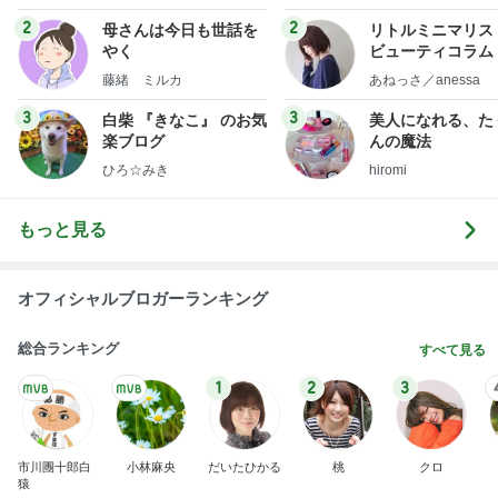
フ】
2
2
母さんは今日も世話を
リトルミニマリス
やく
ビューティコラム 
little minimalist'
藤緒 ミルカ
あねっさ／anessa
uty colum
3
3
白柴 『きなこ』 のお気
美人になれる、た
楽ブログ
んの魔法
ひろ☆みき
hiromi
もっと見る
オフィシャルブロガーランキング
総合ランキング
すべて見る
1
2
3
市川團十郎白
小林麻央
だいたひかる
桃
クロ
猿