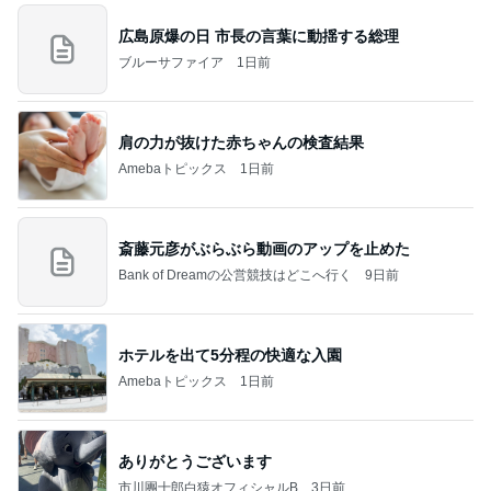
広島原爆の日 市長の言葉に動揺する総理
ブルーサファイア
1日前
肩の力が抜けた赤ちゃんの検査結果
Amebaトピックス
1日前
斎藤元彦がぶらぶら動画のアップを止めた
Bank of Dreamの公営競技はどこへ行く
9日前
ホテルを出て5分程の快適な入園
Amebaトピックス
1日前
ありがとうございます
市川團十郎白猿オフィシャルB
3日前