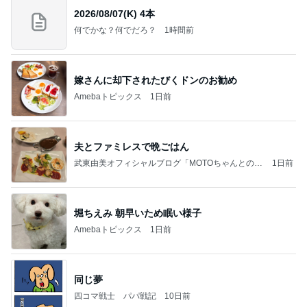
2026/08/07(K) 4本
何でかな？何でだろ？
1時間前
嫁さんに却下されたびくドンのお勧め
Amebaトピックス
1日前
夫とファミレスで晩ごはん
武東由美オフィシャルブログ「MOTOちゃんとのは
1日前
っぴぃな毎日」Powered by Ameba
堀ちえみ 朝早いため眠い様子
Amebaトピックス
1日前
同じ夢
四コマ戦士 パパ戦記
10日前