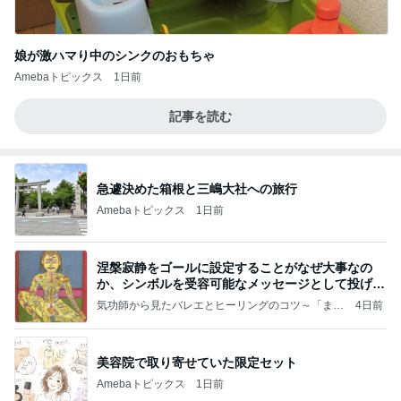
娘が激ハマり中のシンクのおもちゃ
Amebaトピックス
1日前
記事を読む
急遽決めた箱根と三嶋大社への旅行
Amebaトピックス
1日前
涅槃寂静をゴールに設定することがなぜ大事なの
か、シンボルを受容可能なメッセージとして投げる
ことが
気功師から見たバレエとヒーリングのコツ～「まと
4日前
いのば」ブログ
美容院で取り寄せていた限定セット
Amebaトピックス
1日前