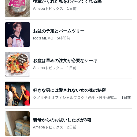
後輩がくれた私をわかってくれる梅
Amebaトピックス
1日前
お盆の予定とパームツリー
roo's MEMO
5時間前
お盆は早めの注文が必要なケーキ
Amebaトピックス
1日前
好きな男には愛されない女の魂の秘密
クノタチホオフィシャルブログ「恋学・性学研究
1日前
室」Powered by Ameba
義母からのお祓いした水が8箱
Amebaトピックス
2日前