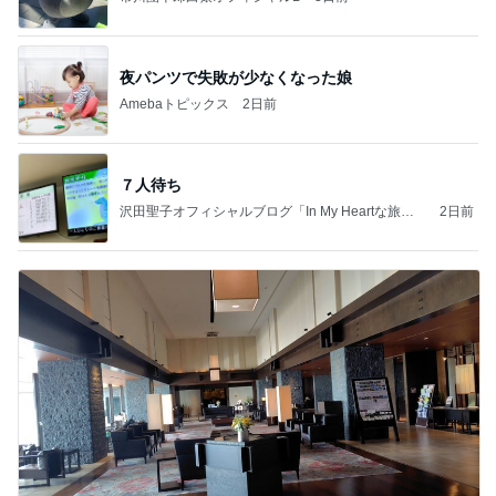
夜パンツで失敗が少なくなった娘
Amebaトピックス
2日前
７人待ち
沢田聖子オフィシャルブログ「In My Heartな旅日
2日前
記」by Ameba