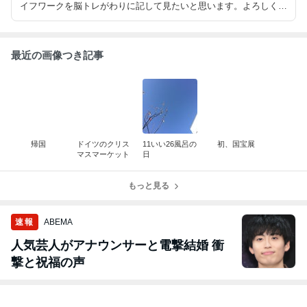
イフワークを脳トレがわりに記して見たいと思います。よろしくお
願いします、、 日頃のwhy?、愛猫、グレイヘア などなどが主流に
なると思われます(^з^)-☆
最近の画像つき記事
帰国
ドイツのクリス
11いい26風呂の
初、国宝展
マスマーケット
日
もっと見る
速報
ABEMA
人気芸人がアナウンサーと電撃結婚 衝
撃と祝福の声