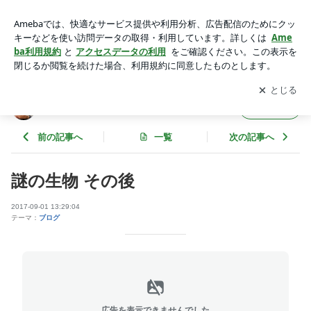
謎の生物 その後 | 豆と姫と GLAYhair
アプリをダウンロードして
ブログの更新通知
を受け取りまし
開く
ょう。
豆と姫と GLAYhair
フォロー
前の記事へ
一覧
次の記事へ
謎の生物 その後
2017-09-01 13:29:04
テーマ：
ブログ
広告を表示できませんでした