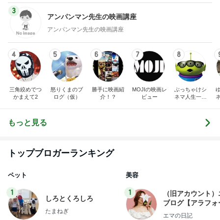
3
アンパンマン先生の映画講座
アンパンマン先生の映画講座
4
5
6
7
8
三角絞めでつ
怒りくまのブ
勝手に映画紹
MOJIの映画レ
ぶっちゃけシ
かまえて2
ログ（仮）
介！？
ビュー
ネマ人生一直
線！❁
もっと見る
トップブロガーランキング
ペット
美容
1
1
（旧アカウント）
しろとくろしろ
ブログ【アラフォ
たまねぎ
社売却セカンドラ
エマの日記