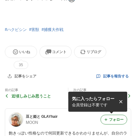
#
ハクビシン
#
害獣
#
捕獲大作戦
いいね
コメント
リブログ
35
記事を報告する
記事をシェア
前の記事
次の記事
近頃しみじみ思うこと
白髪です、はい。
気に入ったらフォロー
会員登録は不要です
豆と姫と GLAYhair
フォロー
MOON
飽きっぽい性格なので何回更新できるかわかりませんが、自分のラ