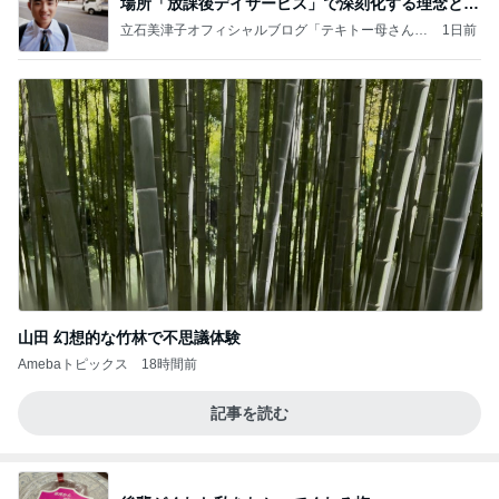
場所「放課後デイサービス」で深刻化する理念と現
実の
立石美津子オフィシャルブログ「テキトー母さんの
1日前
すすめ」Powered by Ameba
山田 幻想的な竹林で不思議体験
Amebaトピックス
18時間前
記事を読む