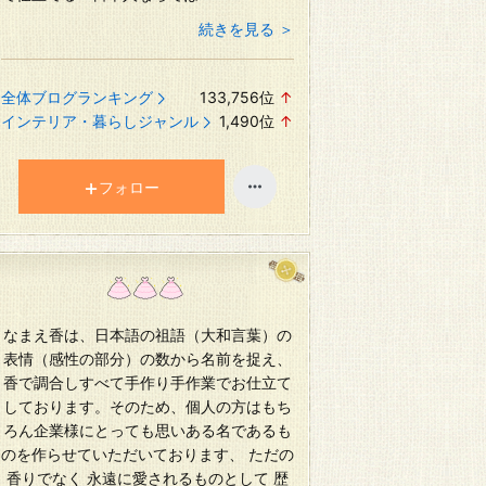
続きを見る ＞
全体ブログランキング
133,756
位
↑
ラ
インテリア・暮らしジャンル
1,490
位
↑
ン
ラ
キ
ン
ン
キ
フォロー
グ
ン
上
グ
昇
上
昇
なまえ香は、日本語の祖語（大和言葉）の
表情（感性の部分）の数から名前を捉え、
香で調合しすべて手作り手作業でお仕立て
しております。そのため、個人の方はもち
ろん企業様にとっても思いある名であるも
のを作らせていただいております、 ただの
香りでなく 永遠に愛されるものとして 歴