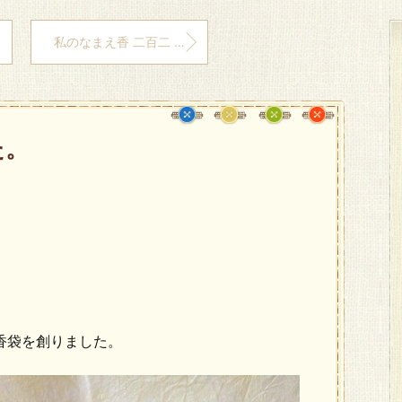
私のなまえ香 二百二 ゆふうら・・・
た。
香袋を創りました。