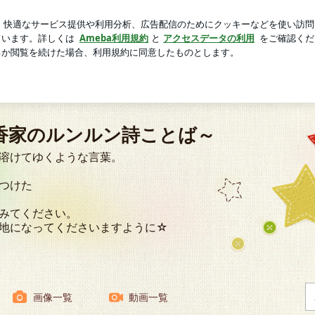
準備した祝儀袋
芸能人ブログ
人気ブログ
新規登録
ン詩ことば～
香の特徴
創作詩歌を香に
大和言葉
なまえ香コレクション
なまえ香ブログ
香家のルンルン詩ことば～
溶けてゆくような言葉。
つけた
みてください。
地になってくださいますように☆
画像一覧
動画一覧