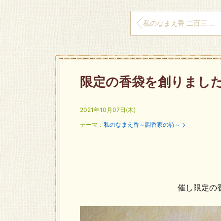
私のなまえ香 二百三 秋すだく虫の響き
限定の香袋を創りまし
2021年10月07日(木)
テーマ：
私のなまえ香～調香家の詩～
催し限定の