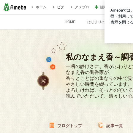
結婚する娘のために
ホーム
ピグ
アメブロ
限定の香袋を創りました。 | 私のなまえ香～調香家のルンル
HOME
はじまりの音
なまえ
私のなまえ香～調
一瞬の静けさに、香がふわりと
なまえ香の調香家が、
香りとことばの重なりの中で見
やさしい時間を綴っています。
よろしければ、そっとのぞいて
読んでいただいて、清々しい心
ブログトップ
記事一覧