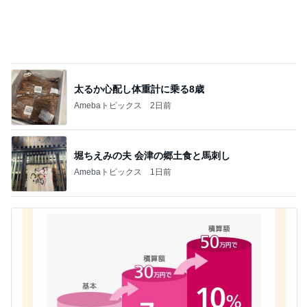
太るか心配し体重計に乗る8歳
Amebaトピックス
2日前
堀ちえみの夫 会津の郷土食と馬刺し
Amebaトピックス
1日前
百貨店で5%オフでジュエリー購入