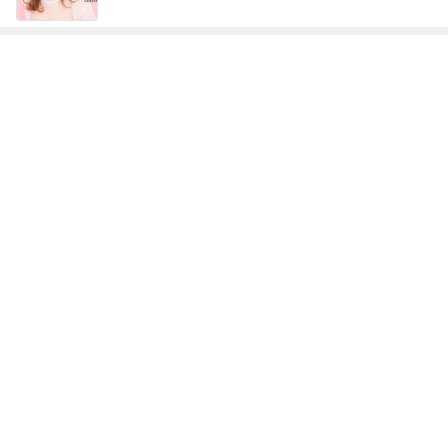
葉山の帰りに友達が見つけた物
Amebaトピックス
2日前
記事を読む
月々約5万円の9K間取りの戸建て
Amebaトピックス
1日前
だいた 更年期かと思うほどの疲れ
Amebaトピックス
2日前
子どもが大きくなって嬉しいお出かけ