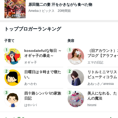
原田龍二の妻 汗をかきながら食べた物
Amebaトピックス
20時間前
トップブロガーランキング
子育て
美容
1
1
kosodatefulな毎日 ～
（旧アカウント）
オギャ子の暴走～
ブログ【アラフォ
社売却セカンドラ
オギャ子
エマの日記
フ】
2
2
日曜日は９時まで寝た
リトルミニマリス
い。
ビューティコラム 
little minimalist'
あべかわ
あねっさ／anessa
uty colum
3
3
四十路シンパパの家族
美人になれる、た
日記
んの魔法
はやパパ
hiromi