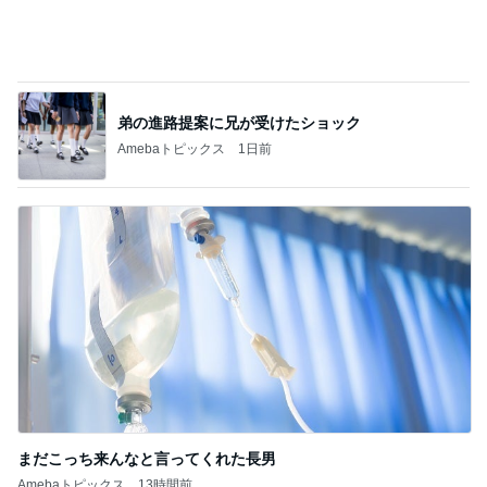
まだこっち来んなと言ってくれた長男
Amebaトピックス
13時間前
記事を読む
小原正子 しっくりくる家族の光景
Amebaトピックス
1日前
ジャンル人気記事ランキング
ディズニーレポ
Disney THE MARKET 2026の人気グッズを