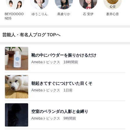
BEYOOOOO
ゆうこりん
島倉りか
石 安伊
蒼井心音
NDS
芸能人・有名人ブログ TOPへ
靴の中にパウダーを振りかけるだけ
Amebaトピックス
18時間前
朝起きてすぐにつけていた目くそ
Amebaトピックス
1日前
空室のベランダの人影と金縛り
Amebaトピックス
9時間前