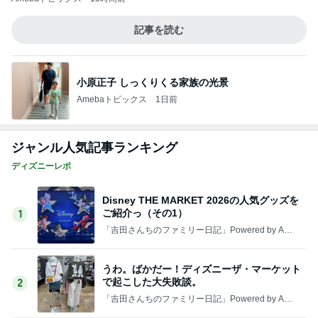
ご紹介っ（その1）
1
「吉田さんちのファミリー日記」Powered by Ame
ba 吉田さんファミリーオフィシャルブログ
うわ。ばかだー！ディズニーザ・マーケット
で起こした大失敗談。
2
「吉田さんちのファミリー日記」Powered by Ame
ba 吉田さんファミリーオフィシャルブログ
Disney THE MARKET 2026の人気グッズを
ご紹介っ（その2）
3
「吉田さんちのファミリー日記」Powered by Ame
ba 吉田さんファミリーオフィシャルブログ
イギリス版フリマ！カーブーツセールに行っ
てきた！！私的お宝発見☆
4
キャラクター大好き！コロ助の2回目ロンドン生活
にっき★
東京ディズニーランドとシーで嬉しいニュー
スが目白押し
5
「吉田さんちのファミリー日記」Powered by Ame
ba 吉田さんファミリーオフィシャルブログ