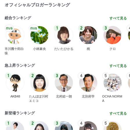
オフィシャルブロガーランキング
総合ランキング
すべて見る
1
2
3
市川團十郎白
小林麻央
だいたひかる
桃
クロ
猿
急上昇ランキング
すべて見る
1
2
3
4
5
AKB48
たんぽぽ川村
北村総一朗
北別府学
OCHA NORM
エミコ
A
新登場ランキング
すべて見る
1
2
3
4
5