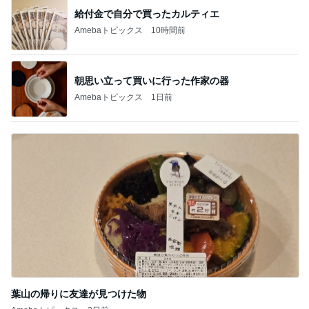
記事を読む
お目当ての朝限定コーントースト
Amebaトピックス
1日前
黒が良くグレーも購入したワンピ
Amebaトピックス
15時間前
2回目の同行で受付しなかった夫
Amebaトピックス
1日前
美優 ダメ元で提出した息子の写真
Amebaトピックス
1日前