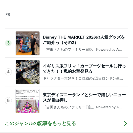
このジャンルの記事をもっと見る
靴箱を開けても無臭になった理由！
Amebaトピックス
18時間前
日本屈指のパワースポットでの参拝
Amebaトピックス
1日前
あの人を思い気づいたら買った物
Amebaトピックス
2日前
クロ 秋なのに届いたかき氷シロップ
Amebaトピックス
1日前