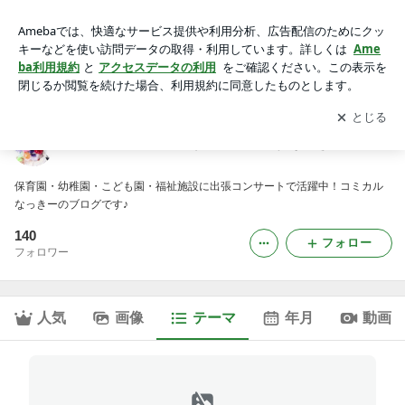
幼稚園・保育園イベント報告｜キッズパフォーマー（歌のお姉
さん）なっきー
アプリをダウンロードして
ブログの更新通知
を受け取りまし
開く
ょう。
キッズパフォーマー（歌のお姉さん）なっきー
保育園・幼稚園・こども園・福祉施設に出張コンサートで活躍中！コミカル
なっきーのブログです♪
140
フォロー
フォロワー
人気
画像
テーマ
年月
動画